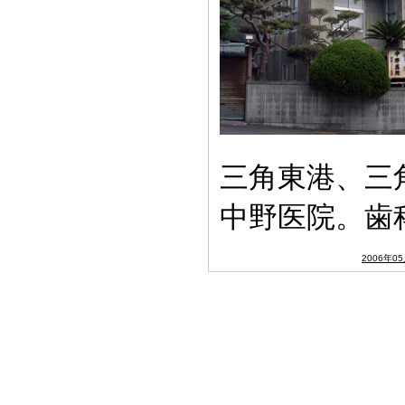
三角東港、三
中野医院。歯
2006年0