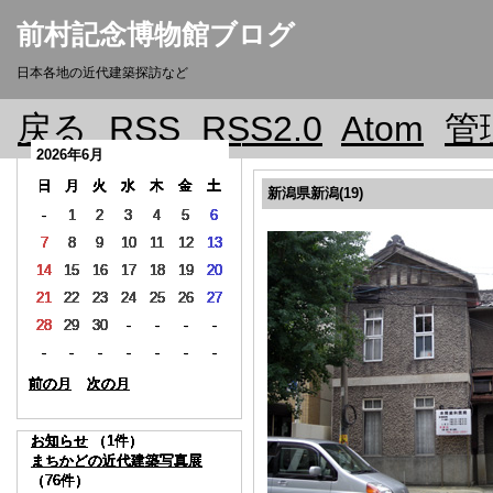
前村記念博物館ブログ
日本各地の近代建築探訪など
戻る
RSS
RSS2.0
Atom
管
2026年6月
2026年6月
2026年6月
2026年6月
2026年6月
2026年6月
2026年6月
2026年6月
2026年6月
2026年6月
日
日
日
日
日
日
日
日
日
日
月
月
月
月
月
月
月
月
月
月
火
火
火
火
火
火
火
火
火
火
水
水
水
水
水
水
水
水
水
水
木
木
木
木
木
木
木
木
木
木
金
金
金
金
金
金
金
金
金
金
土
土
土
土
土
土
土
土
土
土
新潟県新潟(19)
-
-
-
-
-
-
-
-
-
-
1
1
1
1
1
1
1
1
1
1
2
2
2
2
2
2
2
2
2
2
3
3
3
3
3
3
3
3
3
3
4
4
4
4
4
4
4
4
4
4
5
5
5
5
5
5
5
5
5
5
6
6
6
6
6
6
6
6
6
6
7
7
7
7
7
7
7
7
7
7
8
8
8
8
8
8
8
8
8
8
9
9
9
9
9
9
9
9
9
9
10
10
10
10
10
10
10
10
10
10
11
11
11
11
11
11
11
11
11
11
12
12
12
12
12
12
12
12
12
12
13
13
13
13
13
13
13
13
13
13
14
14
14
14
14
14
14
14
14
14
15
15
15
15
15
15
15
15
15
15
16
16
16
16
16
16
16
16
16
16
17
17
17
17
17
17
17
17
17
17
18
18
18
18
18
18
18
18
18
18
19
19
19
19
19
19
19
19
19
19
20
20
20
20
20
20
20
20
20
20
21
21
21
21
21
21
21
21
21
21
22
22
22
22
22
22
22
22
22
22
23
23
23
23
23
23
23
23
23
23
24
24
24
24
24
24
24
24
24
24
25
25
25
25
25
25
25
25
25
25
26
26
26
26
26
26
26
26
26
26
27
27
27
27
27
27
27
27
27
27
28
28
28
28
28
28
28
28
28
28
29
29
29
29
29
29
29
29
29
29
30
30
30
30
30
30
30
30
30
30
-
-
-
-
-
-
-
-
-
-
-
-
-
-
-
-
-
-
-
-
-
-
-
-
-
-
-
-
-
-
-
-
-
-
-
-
-
-
-
-
-
-
-
-
-
-
-
-
-
-
-
-
-
-
-
-
-
-
-
-
-
-
-
-
-
-
-
-
-
-
-
-
-
-
-
-
-
-
-
-
-
-
-
-
-
-
-
-
-
-
-
-
-
-
-
-
-
-
-
-
-
-
-
-
-
-
-
-
-
-
前の月
前の月
前の月
前の月
前の月
前の月
前の月
前の月
前の月
前の月
次の月
次の月
次の月
次の月
次の月
次の月
次の月
次の月
次の月
次の月
お知らせ
お知らせ
お知らせ
お知らせ
お知らせ
お知らせ
お知らせ
お知らせ
お知らせ
お知らせ
（1件）
（1件）
（1件）
（1件）
（1件）
（1件）
（1件）
（1件）
（1件）
（1件）
まちかどの近代建築写真展
まちかどの近代建築写真展
まちかどの近代建築写真展
まちかどの近代建築写真展
まちかどの近代建築写真展
まちかどの近代建築写真展
まちかどの近代建築写真展
まちかどの近代建築写真展
まちかどの近代建築写真展
まちかどの近代建築写真展
（76件）
（76件）
（76件）
（76件）
（76件）
（76件）
（76件）
（76件）
（76件）
（76件）