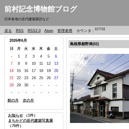
前村記念博物館ブログ
日本各地の近代建築探訪など
戻る
RSS
RSS2.0
Atom
管理者用
カウンタ :
2026年6月
2026年6月
島根県都野津(02)
日
日
月
月
火
火
水
水
木
木
金
金
土
土
-
-
1
1
2
2
3
3
4
4
5
5
6
6
7
7
8
8
9
9
10
10
11
11
12
12
13
13
14
14
15
15
16
16
17
17
18
18
19
19
20
20
21
21
22
22
23
23
24
24
25
25
26
26
27
27
28
28
29
29
30
30
-
-
-
-
-
-
-
-
-
-
-
-
-
-
-
-
-
-
-
-
-
-
前の月
前の月
次の月
次の月
お知らせ
お知らせ
（1件）
（1件）
まちかどの近代建築写真展
まちかどの近代建築写真展
（76件）
（76件）