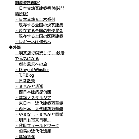
開港資料館版)
開港資料館版)
・日本赤煉瓦建築番付(関門
・日本赤煉瓦建築番付(関門
場所版)
場所版)
・日本赤煉瓦土木番付
・日本赤煉瓦土木番付
・現存する全国の煉瓦建築
・現存する全国の煉瓦建築
・現存する全国の郵便局舎
・現存する全国の郵便局舎
・現存する全国の医院建築
・現存する全国の医院建築
・レギーネは何処へ
・レギーネは何処へ
◆外部
◆外部
・喫茶店で瞑想して、 銭湯
・喫茶店で瞑想して、 銭湯
で元気になる
で元気になる
・都市風景への旅
・都市風景への旅
・Diary of Whistler
・Diary of Whistler
・T.F.Blog
・T.F.Blog
・日常散策
・日常散策
・まちかど逍遥
・まちかど逍遥
・西日本建築探偵団
・西日本建築探偵団
・建築ノスタルジア
・建築ノスタルジア
・東日本 近代建築万華鏡
・東日本 近代建築万華鏡
・西日本 近代建築万華鏡
・西日本 近代建築万華鏡
・やまなし・まちかど図鑑
・やまなし・まちかど図鑑
・明日も写真日和。
・明日も写真日和。
・秋田フィールドワーク
・秋田フィールドワーク
・但馬の近代化遺産
・但馬の近代化遺産
・建物逍遥
・建物逍遥