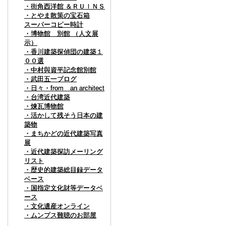
・街角西洋館 ＆ＲＵＩＮＳ
・街角西洋館 ＆ＲＵＩＮＳ
・とやま散策の宝石箱
・とやま散策の宝石箱
スーパーコピー時計
スーパーコピー時計
・博物館 別館 （人文展
・博物館 別館 （人文展
示）
示）
・香川建築探偵団の建築１
・香川建築探偵団の建築１
００選
００選
・中村與資平記念館別館
・中村與資平記念館別館
・武田五一ブログ
・武田五一ブログ
・日々・from an architect
・日々・from an architect
・台湾近代建築
・台湾近代建築
・煉瓦博物館
・煉瓦博物館
・活かして残そう日本の建
・活かして残そう日本の建
築物
築物
・まちかどの近代建築写真
・まちかどの近代建築写真
展
展
・近代建築探訪メーリング
・近代建築探訪メーリング
リスト
リスト
・歴史的建築総目録データ
・歴史的建築総目録データ
ベース
ベース
・国指定文化財等データベ
・国指定文化財等データベ
ース
ース
・文化遺産オンライン
・文化遺産オンライン
・ムンプス難聴のお部屋
・ムンプス難聴のお部屋