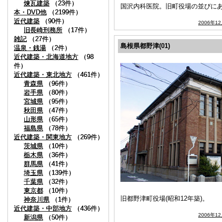
煉瓦建築
煉瓦建築
（23件）
（23件）
国沢内科医院。旧町役場の並びに
本・DVD他
本・DVD他
（2199件）
（2199件）
近代建築
近代建築
（90件）
（90件）
2006年1
旧長崎刑務所
旧長崎刑務所
（17件）
（17件）
雑記
雑記
（27件）
（27件）
島根県都野津(01)
温泉・銭湯
温泉・銭湯
（2件）
（2件）
近代建築・北海道地方
近代建築・北海道地方
（98
（98
件）
件）
近代建築・東北地方
近代建築・東北地方
（461件）
（461件）
青森県
青森県
（96件）
（96件）
岩手県
岩手県
（80件）
（80件）
宮城県
宮城県
（95件）
（95件）
秋田県
秋田県
（47件）
（47件）
山形県
山形県
（65件）
（65件）
福島県
福島県
（78件）
（78件）
近代建築・関東地方
近代建築・関東地方
（269件）
（269件）
茨城県
茨城県
（10件）
（10件）
栃木県
栃木県
（36件）
（36件）
群馬県
群馬県
（41件）
（41件）
埼玉県
埼玉県
（139件）
（139件）
千葉県
千葉県
（32件）
（32件）
東京都
東京都
（10件）
（10件）
旧都野津町役場(昭和12年築)。
神奈川県
神奈川県
（1件）
（1件）
近代建築・中部地方
近代建築・中部地方
（436件）
（436件）
2006年1
新潟県
新潟県
（50件）
（50件）