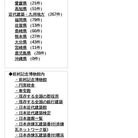
愛媛県
愛媛県
（21件）
（21件）
高知県
高知県
（51件）
（51件）
近代建築・九州地方
近代建築・九州地方
（267件）
（267件）
福岡県
福岡県
（79件）
（79件）
佐賀県
佐賀県
（13件）
（13件）
長崎県
長崎県
（66件）
（66件）
熊本県
熊本県
（27件）
（27件）
大分県
大分県
（43件）
（43件）
宮崎県
宮崎県
（11件）
（11件）
鹿児島県
鹿児島県
（28件）
（28件）
沖縄県
沖縄県
（0件）
（0件）
◆前村記念博物館内
◆前村記念博物館内
・前村記念博物館
・前村記念博物館
・円形校舎
・円形校舎
・奉安殿
・奉安殿
・現存する全国の郡役所
・現存する全国の郡役所
・現存する全国の銀行建築
・現存する全国の銀行建築
・日本近代建築館
・日本近代建築館
・日本近代建築検定
・日本近代建築検定
・日本遊廓一覧
・日本遊廓一覧
・日本赤煉瓦建築番付(赤煉
・日本赤煉瓦建築番付(赤煉
瓦ネットワーク版)
瓦ネットワーク版)
・日本赤煉瓦建築番付(横浜
・日本赤煉瓦建築番付(横浜