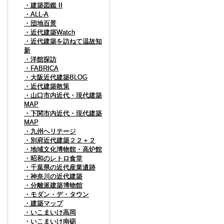
・建築図鑑 II
・建築図鑑 II
・ALL-A
・ALL-A
・団地百景
・団地百景
・近代建築Watch
・近代建築Watch
・近代建築を訪ねて温故知
・近代建築を訪ねて温故知
新
新
・洋館探訪
・洋館探訪
・FABRICA
・FABRICA
・大阪近代建築BLOG
・大阪近代建築BLOG
・近代建築散策
・近代建築散策
・山口市内近代・現代建築
・山口市内近代・現代建築
MAP
MAP
・下関市内近代・現代建築
・下関市内近代・現代建築
MAP
MAP
・九州ヘリテージ
・九州ヘリテージ
・別府近代建築２２＋２
・別府近代建築２２＋２
・地域文化博物館・高炉館
・地域文化博物館・高炉館
・昭和のレトロ食堂
・昭和のレトロ食堂
・千葉県の近代産業遺跡
・千葉県の近代産業遺跡
・神奈川の近代建築
・神奈川の近代建築
・分離派建築博物館
・分離派建築博物館
・モダン・デ・タウン
・モダン・デ・タウン
・建築マップ
・建築マップ
・いこまいけ高岡
・いこまいけ高岡
・いこまいけ南砺
・いこまいけ南砺