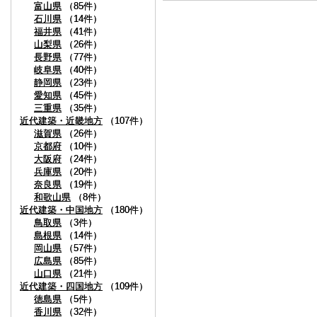
富山県
富山県
（85件）
（85件）
石川県
石川県
（14件）
（14件）
福井県
福井県
（41件）
（41件）
山梨県
山梨県
（26件）
（26件）
長野県
長野県
（77件）
（77件）
岐阜県
岐阜県
（40件）
（40件）
静岡県
静岡県
（23件）
（23件）
愛知県
愛知県
（45件）
（45件）
三重県
三重県
（35件）
（35件）
近代建築・近畿地方
近代建築・近畿地方
（107件）
（107件）
滋賀県
滋賀県
（26件）
（26件）
京都府
京都府
（10件）
（10件）
大阪府
大阪府
（24件）
（24件）
兵庫県
兵庫県
（20件）
（20件）
奈良県
奈良県
（19件）
（19件）
和歌山県
和歌山県
（8件）
（8件）
近代建築・中国地方
近代建築・中国地方
（180件）
（180件）
鳥取県
鳥取県
（3件）
（3件）
島根県
島根県
（14件）
（14件）
岡山県
岡山県
（57件）
（57件）
広島県
広島県
（85件）
（85件）
山口県
山口県
（21件）
（21件）
近代建築・四国地方
近代建築・四国地方
（109件）
（109件）
徳島県
徳島県
（5件）
（5件）
香川県
香川県
（32件）
（32件）