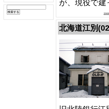
が、現役で建
200
北海道江別(02