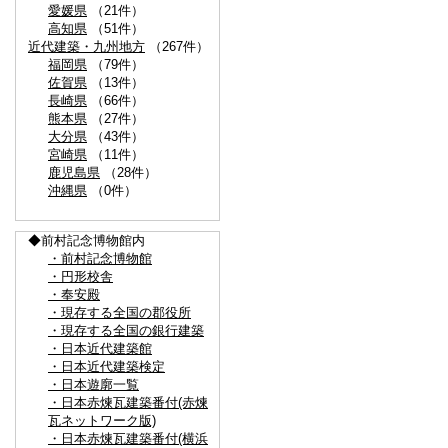
愛媛県
（21件）
高知県
（51件）
近代建築・九州地方
（267件）
福岡県
（79件）
佐賀県
（13件）
長崎県
（66件）
熊本県
（27件）
大分県
（43件）
宮崎県
（11件）
鹿児島県
（28件）
沖縄県
（0件）
◆前村記念博物館内
・前村記念博物館
・円形校舎
・奉安殿
・現存する全国の郡役所
・現存する全国の銀行建築
・日本近代建築館
・日本近代建築検定
・日本遊廓一覧
・日本赤煉瓦建築番付(赤煉
瓦ネットワーク版)
・日本赤煉瓦建築番付(横浜