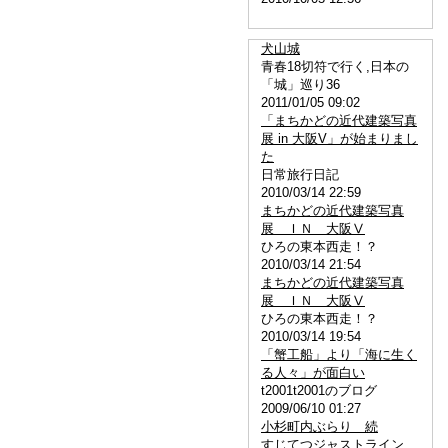
犬山城
青春18切符で行く,日本の
「城」巡り36
2011/01/05 09:02
「まちかどの近代建築写真
展 in 大阪V」が始まりまし
た
日常旅行日記
2010/03/14 22:59
まちかどの近代建築写真
展 ＩＮ 大阪Ⅴ
ひろの東本西走！？
2010/03/14 21:54
まちかどの近代建築写真
展 ＩＮ 大阪Ⅴ
ひろの東本西走！？
2010/03/14 19:54
「蟹工船」より「海に生く
る人々」が面白い
t2001t2001のブログ
2009/06/10 01:27
小杉町内ぶらり 続
すじてつジャストライン