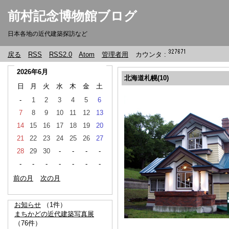
前村記念博物館ブログ
日本各地の近代建築探訪など
戻る
RSS
RSS2.0
Atom
管理者用
カウンタ :
2026年6月
北海道札幌(10)
日
月
火
水
木
金
土
-
1
2
3
4
5
6
7
8
9
10
11
12
13
14
15
16
17
18
19
20
21
22
23
24
25
26
27
28
29
30
-
-
-
-
-
-
-
-
-
-
-
前の月
次の月
お知らせ
（1件）
まちかどの近代建築写真展
（76件）