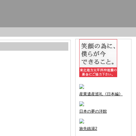
産業遺産巡礼《日本編》
日本の夢の洋館
旅先銭湯2