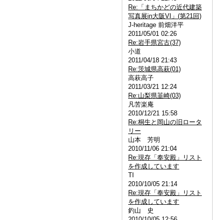
Re:「まちかどの近代建築
写真展in大阪VI」(第21回)
J-heritage 前畑洋平
2011/05/01 02:26
Re:岩手県宮古(37)
小道
2011/04/18 21:43
Re:茨城県高萩(01)
高萩高子
2011/03/21 12:24
Re:山梨県韮崎(03)
凡苦楽庵
2010/12/21 15:58
Re:桐生と岡山の旧ロータ
リー
山本 芳明
2010/11/06 21:04
Re:現存「奉安殿」リスト
を作成しています
TI
2010/10/05 21:14
Re:現存「奉安殿」リスト
を作成しています
釣山 史
2010/10/05 12:56