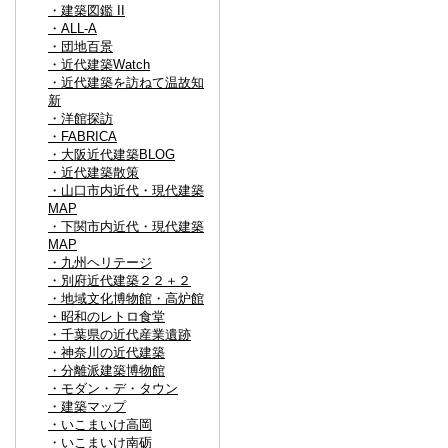
・建築図鑑 II
・ALL-A
・団地百景
・近代建築Watch
・近代建築を訪ねて温故知
新
・洋館探訪
・FABRICA
・大阪近代建築BLOG
・近代建築散策
・山口市内近代・現代建築
MAP
・下関市内近代・現代建築
MAP
・九州ヘリテージ
・別府近代建築２２＋２
・地域文化博物館・高炉館
・昭和のレトロ食堂
・千葉県の近代産業遺跡
・神奈川の近代建築
・分離派建築博物館
・モダン・デ・タウン
・建築マップ
・いこまいけ高岡
・いこまいけ南砺