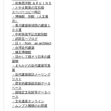
・街角西洋館 ＆ＲＵＩＮＳ
・とやま散策の宝石箱
スーパーコピー時計
・博物館 別館 （人文展
示）
・香川建築探偵団の建築１
００選
・中村與資平記念館別館
・武田五一ブログ
・日々・from an architect
・台湾近代建築
・煉瓦博物館
・活かして残そう日本の建
築物
・まちかどの近代建築写真
展
・近代建築探訪メーリング
リスト
・歴史的建築総目録データ
ベース
・国指定文化財等データベ
ース
・文化遺産オンライン
・ムンプス難聴のお部屋