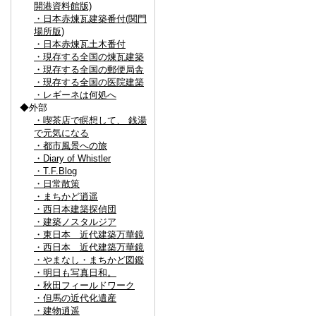
開港資料館版)
・日本赤煉瓦建築番付(関門
場所版)
・日本赤煉瓦土木番付
・現存する全国の煉瓦建築
・現存する全国の郵便局舎
・現存する全国の医院建築
・レギーネは何処へ
◆外部
・喫茶店で瞑想して、 銭湯
で元気になる
・都市風景への旅
・Diary of Whistler
・T.F.Blog
・日常散策
・まちかど逍遥
・西日本建築探偵団
・建築ノスタルジア
・東日本 近代建築万華鏡
・西日本 近代建築万華鏡
・やまなし・まちかど図鑑
・明日も写真日和。
・秋田フィールドワーク
・但馬の近代化遺産
・建物逍遥