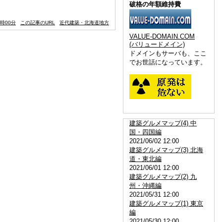
破格の年額維持費
0時00分
この記事のURL
近代建築・北海道地方
VALUE-DOMAIN.COM
(バリュードメイン)
ドメインもサーバも、ここ
でお世話になっています。
建築グルメマップ(4) 中
国・四国編
2021/06/02 12:00
建築グルメマップ(3) 北海
道・東北編
2021/06/01 12:00
建築グルメマップ(2) 九
州・沖縄編
2021/05/31 12:00
建築グルメマップ(1) 東京
編
2021/05/30 12:00