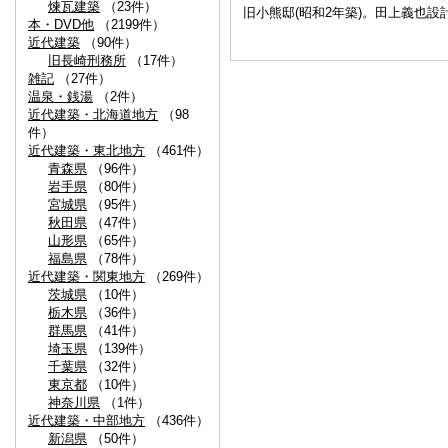
煉瓦建築
（23件）
旧小熊邸(昭和2年築)。田上義也
本・DVD他
（2199件）
近代建築
（90件）
旧長崎刑務所
（17件）
雑記
（27件）
温泉・銭湯
（2件）
近代建築・北海道地方
（98
件）
近代建築・東北地方
（461件）
青森県
（96件）
岩手県
（80件）
宮城県
（95件）
秋田県
（47件）
山形県
（65件）
福島県
（78件）
近代建築・関東地方
（269件）
茨城県
（10件）
栃木県
（36件）
群馬県
（41件）
埼玉県
（139件）
千葉県
（32件）
東京都
（10件）
神奈川県
（1件）
近代建築・中部地方
（436件）
新潟県
（50件）