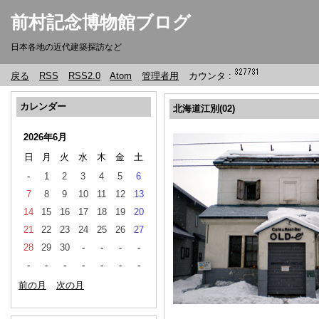
前村記念博物館ブログ
日本各地の近代建築探訪など
戻る
RSS
RSS2.0
Atom
管理者用
カウンタ :
カレンダー
北海道江別(02)
2026年6月
日
月
火
水
木
金
土
-
1
2
3
4
5
6
7
8
9
10
11
12
13
14
15
16
17
18
19
20
21
22
23
24
25
26
27
28
29
30
-
-
-
-
-
-
-
-
-
-
-
前の月
次の月