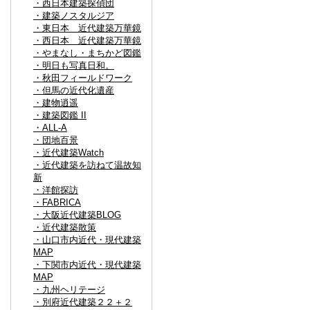
・西日本建築探偵団
・建築ノスタルジア
・東日本 近代建築万華鏡
・西日本 近代建築万華鏡
・やまなし・まちかど図鑑
・明日も写真日和。
・秋田フィールドワーク
・但馬の近代化遺産
・建物逍遥
・建築図鑑 II
・ALL-A
・団地百景
・近代建築Watch
・近代建築を訪ねて温故知
新
・洋館探訪
・FABRICA
・大阪近代建築BLOG
・近代建築散策
・山口市内近代・現代建築
MAP
・下関市内近代・現代建築
MAP
・九州ヘリテージ
・別府近代建築２２＋２