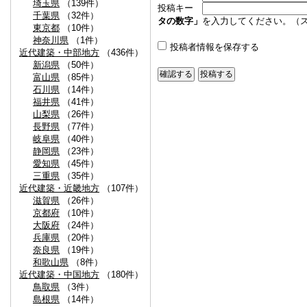
埼玉県
（139件）
投稿キー
千葉県
（32件）
タの数字」
を入力してください。（
東京都
（10件）
神奈川県
（1件）
投稿者情報を保存する
近代建築・中部地方
（436件）
新潟県
（50件）
富山県
（85件）
石川県
（14件）
福井県
（41件）
山梨県
（26件）
長野県
（77件）
岐阜県
（40件）
静岡県
（23件）
愛知県
（45件）
三重県
（35件）
近代建築・近畿地方
（107件）
滋賀県
（26件）
京都府
（10件）
大阪府
（24件）
兵庫県
（20件）
奈良県
（19件）
和歌山県
（8件）
近代建築・中国地方
（180件）
鳥取県
（3件）
島根県
（14件）