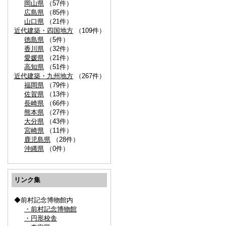
岡山県
（57件）
広島県
（85件）
山口県
（21件）
近代建築・四国地方
（109件）
徳島県
（5件）
香川県
（32件）
愛媛県
（21件）
高知県
（51件）
近代建築・九州地方
（267件）
福岡県
（79件）
佐賀県
（13件）
長崎県
（66件）
熊本県
（27件）
大分県
（43件）
宮崎県
（11件）
鹿児島県
（28件）
沖縄県
（0件）
リンク集
◆前村記念博物館内
・前村記念博物館
・円形校舎