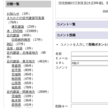
旧北陸銀行江別支店(大正8年築)。
分類一覧
200
お知らせ
（1件）
まちかどの近代建築写真展
（76件）
コメント一覧
煉瓦建築
（23件）
本・DVD他
（2199件）
コメント投稿
近代建築
（90件）
旧長崎刑務所
（17件）
雑記
（27件）
コメントを入力して
投稿ボタン
を
温泉・銭湯
（2件）
近代建築・北海道地方
（98
名前
件）
Ｅメール
近代建築・東北地方
（461件）
ＵＲＬ
青森県
（96件）
コメント
岩手県
（80件）
宮城県
（95件）
秋田県
（47件）
山形県
（65件）
福島県
（78件）
近代建築・関東地方
（269件）
茨城県
（10件）
栃木県
（36件）
群馬県
（41件）
削除キー