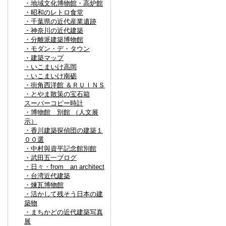
・地域文化博物館・高炉館
・昭和のレトロ食堂
・千葉県の近代産業遺跡
・神奈川の近代建築
・分離派建築博物館
・モダン・デ・タウン
・建築マップ
・いこまいけ高岡
・いこまいけ南砺
・街角西洋館 ＆ＲＵＩＮＳ
・とやま散策の宝石箱
スーパーコピー時計
・博物館 別館 （人文展
示）
・香川建築探偵団の建築１
００選
・中村與資平記念館別館
・武田五一ブログ
・日々・from an architect
・台湾近代建築
・煉瓦博物館
・活かして残そう日本の建
築物
・まちかどの近代建築写真
展