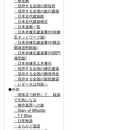
・奉安殿
・現存する全国の郡役所
・現存する全国の銀行建築
・日本近代建築館
・日本近代建築検定
・日本遊廓一覧
・日本赤煉瓦建築番付(赤煉
瓦ネットワーク版)
・日本赤煉瓦建築番付(横浜
開港資料館版)
・日本赤煉瓦建築番付(関門
場所版)
・日本赤煉瓦土木番付
・現存する全国の煉瓦建築
・現存する全国の郵便局舎
・現存する全国の医院建築
・レギーネは何処へ
◆外部
・喫茶店で瞑想して、 銭湯
で元気になる
・都市風景への旅
・Diary of Whistler
・T.F.Blog
・日常散策
・まちかど逍遥