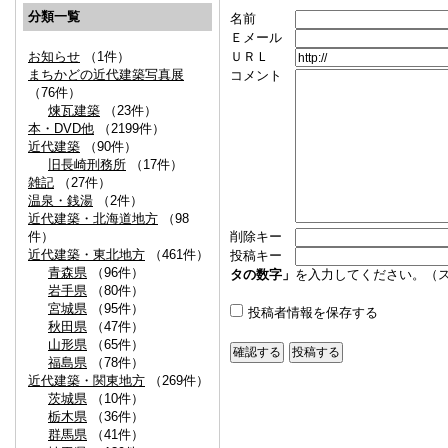
分類一覧
名前
Ｅメール
ＵＲＬ
お知らせ
（1件）
まちかどの近代建築写真展
コメント
（76件）
煉瓦建築
（23件）
本・DVD他
（2199件）
近代建築
（90件）
旧長崎刑務所
（17件）
雑記
（27件）
温泉・銭湯
（2件）
近代建築・北海道地方
（98
削除キー
件）
近代建築・東北地方
（461件）
投稿キー
青森県
（96件）
タの数字」
を入力してください。（
岩手県
（80件）
宮城県
（95件）
投稿者情報を保存する
秋田県
（47件）
山形県
（65件）
福島県
（78件）
近代建築・関東地方
（269件）
茨城県
（10件）
栃木県
（36件）
群馬県
（41件）