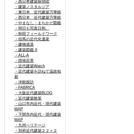
・西日本建築探偵団
・建築ノスタルジア
・東日本 近代建築万華鏡
・西日本 近代建築万華鏡
・やまなし・まちかど図鑑
・明日も写真日和。
・秋田フィールドワーク
・但馬の近代化遺産
・建物逍遥
・建築図鑑 II
・ALL-A
・団地百景
・近代建築Watch
・近代建築を訪ねて温故知
新
・洋館探訪
・FABRICA
・大阪近代建築BLOG
・近代建築散策
・山口市内近代・現代建築
MAP
・下関市内近代・現代建築
MAP
・九州ヘリテージ
・別府近代建築２２＋２