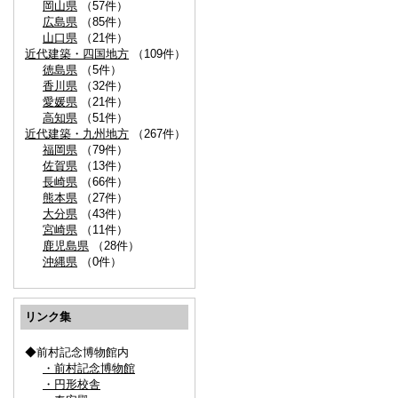
岡山県
（57件）
広島県
（85件）
山口県
（21件）
近代建築・四国地方
（109件）
徳島県
（5件）
香川県
（32件）
愛媛県
（21件）
高知県
（51件）
近代建築・九州地方
（267件）
福岡県
（79件）
佐賀県
（13件）
長崎県
（66件）
熊本県
（27件）
大分県
（43件）
宮崎県
（11件）
鹿児島県
（28件）
沖縄県
（0件）
リンク集
◆前村記念博物館内
・前村記念博物館
・円形校舎