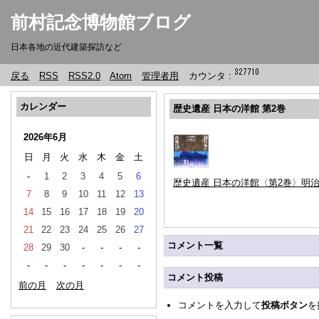
前村記念博物館ブログ
日本各地の近代建築探訪など
戻る
RSS
RSS2.0
Atom
管理者用
カウンタ :
カレンダー
歴史遺産 日本の洋館 第2巻
2026年6月
日
月
火
水
木
金
土
-
1
2
3
4
5
6
歴史遺産 日本の洋館〈第2巻〉明治篇
7
8
9
10
11
12
13
14
15
16
17
18
19
20
21
22
23
24
25
26
27
コメント一覧
28
29
30
-
-
-
-
-
-
-
-
-
-
-
コメント投稿
前の月
次の月
コメントを入力して
投稿ボタン
を