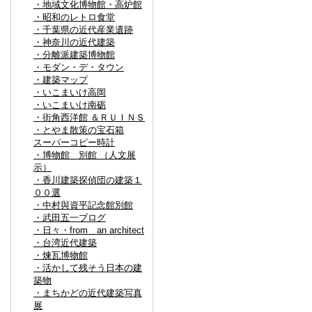
・地域文化博物館・高炉館
・昭和のレトロ食堂
・千葉県の近代産業遺跡
・神奈川の近代建築
・分離派建築博物館
・モダン・デ・タウン
・建築マップ
・いこまいけ高岡
・いこまいけ南砺
・街角西洋館 ＆ＲＵＩＮＳ
・とやま散策の宝石箱
スーパーコピー時計
・博物館 別館 （人文展
示）
・香川建築探偵団の建築１
００選
・中村與資平記念館別館
・武田五一ブログ
・日々・from an architect
・台湾近代建築
・煉瓦博物館
・活かして残そう日本の建
築物
・まちかどの近代建築写真
展