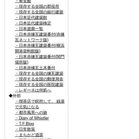
・奉安殿
・現存する全国の郡役所
・現存する全国の銀行建築
・日本近代建築館
・日本近代建築検定
・日本遊廓一覧
・日本赤煉瓦建築番付(赤煉
瓦ネットワーク版)
・日本赤煉瓦建築番付(横浜
開港資料館版)
・日本赤煉瓦建築番付(関門
場所版)
・日本赤煉瓦土木番付
・現存する全国の煉瓦建築
・現存する全国の郵便局舎
・現存する全国の医院建築
・レギーネは何処へ
◆外部
・喫茶店で瞑想して、 銭湯
で元気になる
・都市風景への旅
・Diary of Whistler
・T.F.Blog
・日常散策
・まちかど逍遥