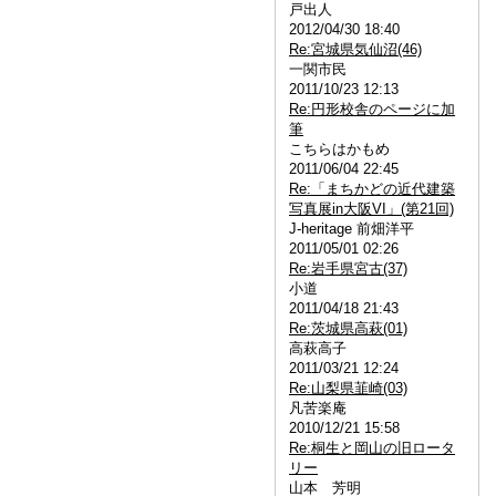
戸出人
2012/04/30 18:40
Re:宮城県気仙沼(46)
一関市民
2011/10/23 12:13
Re:円形校舎のページに加
筆
こちらはかもめ
2011/06/04 22:45
Re:「まちかどの近代建築
写真展in大阪VI」(第21回)
J-heritage 前畑洋平
2011/05/01 02:26
Re:岩手県宮古(37)
小道
2011/04/18 21:43
Re:茨城県高萩(01)
高萩高子
2011/03/21 12:24
Re:山梨県韮崎(03)
凡苦楽庵
2010/12/21 15:58
Re:桐生と岡山の旧ロータ
リー
山本 芳明