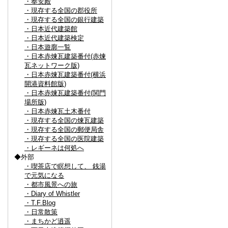
・奉安殿
・現存する全国の郡役所
・現存する全国の銀行建築
・日本近代建築館
・日本近代建築検定
・日本遊廓一覧
・日本赤煉瓦建築番付(赤煉
瓦ネットワーク版)
・日本赤煉瓦建築番付(横浜
開港資料館版)
・日本赤煉瓦建築番付(関門
場所版)
・日本赤煉瓦土木番付
・現存する全国の煉瓦建築
・現存する全国の郵便局舎
・現存する全国の医院建築
・レギーネは何処へ
◆外部
・喫茶店で瞑想して、 銭湯
で元気になる
・都市風景への旅
・Diary of Whistler
・T.F.Blog
・日常散策
・まちかど逍遥