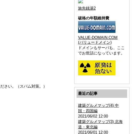
旅先銭湯2
破格の年額維持費
VALUE-DOMAIN.COM
(バリュードメイン)
ドメインもサーバも、ここ
でお世話になっています。
ください。（スパム対策。）
最近の記事
建築グルメマップ(4) 中
国・四国編
2021/06/02 12:00
建築グルメマップ(3) 北海
道・東北編
2021/06/01 12:00