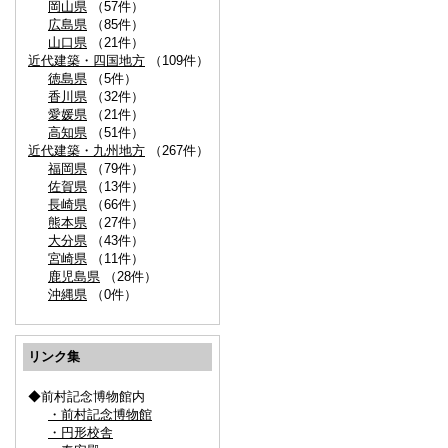
岡山県
（57件）
広島県
（85件）
山口県
（21件）
近代建築・四国地方
（109件）
徳島県
（5件）
香川県
（32件）
愛媛県
（21件）
高知県
（51件）
近代建築・九州地方
（267件）
福岡県
（79件）
佐賀県
（13件）
長崎県
（66件）
熊本県
（27件）
大分県
（43件）
宮崎県
（11件）
鹿児島県
（28件）
沖縄県
（0件）
リンク集
◆前村記念博物館内
・前村記念博物館
・円形校舎