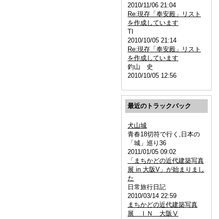
2010/11/06 21:04
Re:現存「奉安殿」リスト
を作成しています
TI
2010/10/05 21:14
Re:現存「奉安殿」リスト
を作成しています
釣山 史
2010/10/05 12:56
最近のトラックバック
犬山城
青春18切符で行く,日本の
「城」巡り36
2011/01/05 09:02
「まちかどの近代建築写真
展 in 大阪V」が始まりまし
た
日常旅行日記
2010/03/14 22:59
まちかどの近代建築写真
展 ＩＮ 大阪Ⅴ