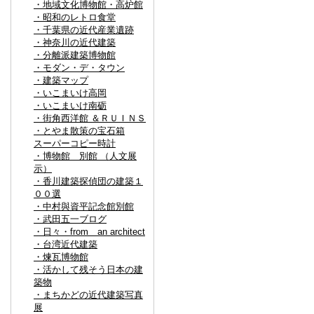
・地域文化博物館・高炉館
・昭和のレトロ食堂
・千葉県の近代産業遺跡
・神奈川の近代建築
・分離派建築博物館
・モダン・デ・タウン
・建築マップ
・いこまいけ高岡
・いこまいけ南砺
・街角西洋館 ＆ＲＵＩＮＳ
・とやま散策の宝石箱
スーパーコピー時計
・博物館 別館 （人文展
示）
・香川建築探偵団の建築１
００選
・中村與資平記念館別館
・武田五一ブログ
・日々・from an architect
・台湾近代建築
・煉瓦博物館
・活かして残そう日本の建
築物
・まちかどの近代建築写真
展