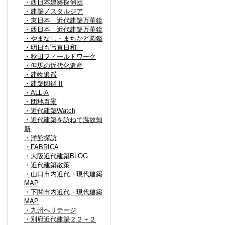
・西日本建築探偵団
・建築ノスタルジア
・東日本 近代建築万華鏡
・西日本 近代建築万華鏡
・やまなし・まちかど図鑑
・明日も写真日和。
・秋田フィールドワーク
・但馬の近代化遺産
・建物逍遥
・建築図鑑 II
・ALL-A
・団地百景
・近代建築Watch
・近代建築を訪ねて温故知
新
・洋館探訪
・FABRICA
・大阪近代建築BLOG
・近代建築散策
・山口市内近代・現代建築
MAP
・下関市内近代・現代建築
MAP
・九州ヘリテージ
・別府近代建築２２＋２