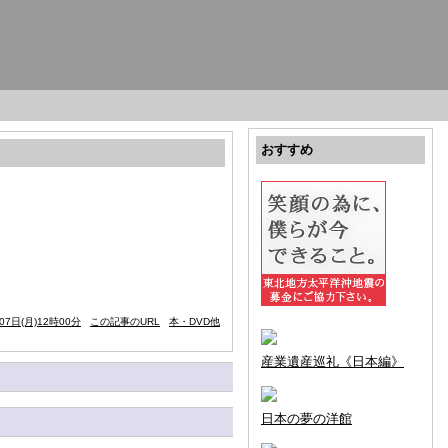
おすすめ
07日(月)12時00分
この記事のURL
本・DVD他
産業遺産巡礼《日本編》
日本の夢の洋館