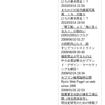
ひろの東本西走！？
2010/03/14 21:54
まちかどの近代建築写真
展 ＩＮ 大阪Ⅴ
ひろの東本西走！？
2010/03/14 19:54
「蟹工船」より「海に生く
る人々」が面白い
t2001t2001のブログ
2009/06/10 01:27
小杉町内ぶらり 続
すじてつジャストライン
2009/06/09 00:40
撮影禁止が守るものは
中小企業診断士がブラン
ド・デザイン・マーケティ
ングを解説！
2009/02/24 19:34
ホフマン輪窯臨時公開
Ryo's Web Page! on web
sinse 1995
2009/01/26 22:53
国重要文化財の煉瓦工場公
開（埼玉県深谷市）
明治史研究のための情報ブ