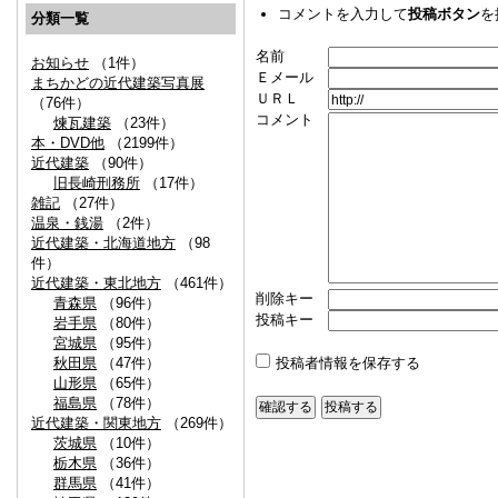
コメントを入力して
投稿ボタン
を
分類一覧
名前
お知らせ
（1件）
Ｅメール
まちかどの近代建築写真展
ＵＲＬ
（76件）
コメント
煉瓦建築
（23件）
本・DVD他
（2199件）
近代建築
（90件）
旧長崎刑務所
（17件）
雑記
（27件）
温泉・銭湯
（2件）
近代建築・北海道地方
（98
件）
近代建築・東北地方
（461件）
削除キー
青森県
（96件）
投稿キー
岩手県
（80件）
宮城県
（95件）
秋田県
（47件）
投稿者情報を保存する
山形県
（65件）
福島県
（78件）
近代建築・関東地方
（269件）
茨城県
（10件）
栃木県
（36件）
群馬県
（41件）