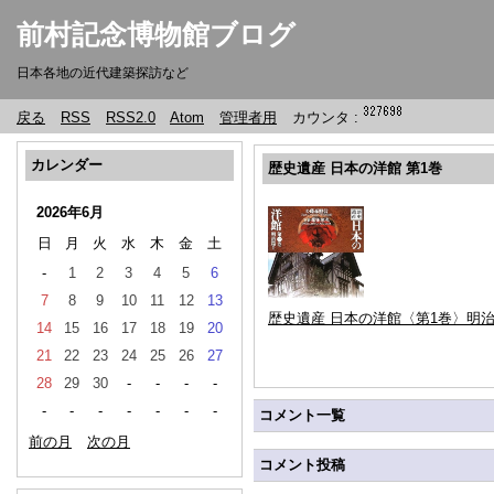
前村記念博物館ブログ
日本各地の近代建築探訪など
戻る
RSS
RSS2.0
Atom
管理者用
カウンタ :
カレンダー
歴史遺産 日本の洋館 第1巻
2026年6月
日
月
火
水
木
金
土
-
1
2
3
4
5
6
7
8
9
10
11
12
13
歴史遺産 日本の洋館〈第1巻〉明治篇
14
15
16
17
18
19
20
21
22
23
24
25
26
27
28
29
30
-
-
-
-
-
-
-
-
-
-
-
コメント一覧
前の月
次の月
コメント投稿