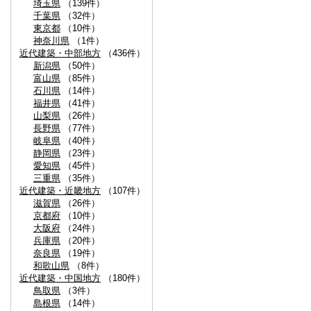
埼玉県
（139件）
千葉県
（32件）
東京都
（10件）
神奈川県
（1件）
近代建築・中部地方
（436件）
新潟県
（50件）
富山県
（85件）
石川県
（14件）
福井県
（41件）
山梨県
（26件）
長野県
（77件）
岐阜県
（40件）
静岡県
（23件）
愛知県
（45件）
三重県
（35件）
近代建築・近畿地方
（107件）
滋賀県
（26件）
京都府
（10件）
大阪府
（24件）
兵庫県
（20件）
奈良県
（19件）
和歌山県
（8件）
近代建築・中国地方
（180件）
鳥取県
（3件）
島根県
（14件）