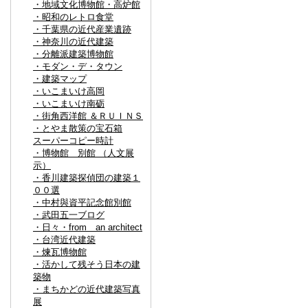
・地域文化博物館・高炉館
・昭和のレトロ食堂
・千葉県の近代産業遺跡
・神奈川の近代建築
・分離派建築博物館
・モダン・デ・タウン
・建築マップ
・いこまいけ高岡
・いこまいけ南砺
・街角西洋館 ＆ＲＵＩＮＳ
・とやま散策の宝石箱
スーパーコピー時計
・博物館 別館 （人文展
示）
・香川建築探偵団の建築１
００選
・中村與資平記念館別館
・武田五一ブログ
・日々・from an architect
・台湾近代建築
・煉瓦博物館
・活かして残そう日本の建
築物
・まちかどの近代建築写真
展