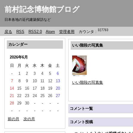
前村記念博物館ブログ
日本各地の近代建築探訪など
戻る
RSS
RSS2.0
Atom
管理者用
カウンタ :
カレンダー
いい階段の写真集
2026年6月
日
月
火
水
木
金
土
-
1
2
3
4
5
6
7
8
9
10
11
12
13
いい階段の写真集
14
15
16
17
18
19
20
21
22
23
24
25
26
27
28
29
30
-
-
-
-
コメント一覧
-
-
-
-
-
-
-
前の月
次の月
コメント投稿