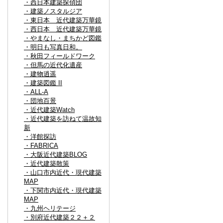
・西日本建築探偵団
・建築ノスタルジア
・東日本 近代建築万華鏡
・西日本 近代建築万華鏡
・やまなし・まちかど図鑑
・明日も写真日和。
・秋田フィールドワーク
・但馬の近代化遺産
・建物逍遥
・建築図鑑 II
・ALL-A
・団地百景
・近代建築Watch
・近代建築を訪ねて温故知
新
・洋館探訪
・FABRICA
・大阪近代建築BLOG
・近代建築散策
・山口市内近代・現代建築
MAP
・下関市内近代・現代建築
MAP
・九州ヘリテージ
・別府近代建築２２＋２