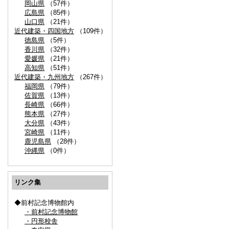
岡山県
（57件）
広島県
（85件）
山口県
（21件）
近代建築・四国地方
（109件）
徳島県
（5件）
香川県
（32件）
愛媛県
（21件）
高知県
（51件）
近代建築・九州地方
（267件）
福岡県
（79件）
佐賀県
（13件）
長崎県
（66件）
熊本県
（27件）
大分県
（43件）
宮崎県
（11件）
鹿児島県
（28件）
沖縄県
（0件）
リンク集
◆前村記念博物館内
・前村記念博物館
・円形校舎