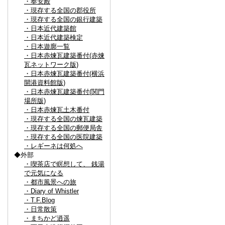
・奉安殿
・現存する全国の郡役所
・現存する全国の銀行建築
・日本近代建築館
・日本近代建築検定
・日本遊廓一覧
・日本赤煉瓦建築番付(赤煉
瓦ネットワーク版)
・日本赤煉瓦建築番付(横浜
開港資料館版)
・日本赤煉瓦建築番付(関門
場所版)
・日本赤煉瓦土木番付
・現存する全国の煉瓦建築
・現存する全国の郵便局舎
・現存する全国の医院建築
・レギーネは何処へ
◆外部
・喫茶店で瞑想して、 銭湯
で元気になる
・都市風景への旅
・Diary of Whistler
・T.F.Blog
・日常散策
・まちかど逍遥