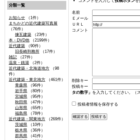
コメントを入力して
投稿ボタン
を
分類一覧
名前
お知らせ
（1件）
Ｅメール
まちかどの近代建築写真展
ＵＲＬ
（76件）
コメント
煉瓦建築
（23件）
本・DVD他
（2199件）
近代建築
（90件）
旧長崎刑務所
（17件）
雑記
（27件）
温泉・銭湯
（2件）
近代建築・北海道地方
（98
件）
近代建築・東北地方
（461件）
削除キー
青森県
（96件）
投稿キー
岩手県
（80件）
タの数字」
を入力してください。（
宮城県
（95件）
秋田県
（47件）
投稿者情報を保存する
山形県
（65件）
福島県
（78件）
近代建築・関東地方
（269件）
茨城県
（10件）
栃木県
（36件）
群馬県
（41件）