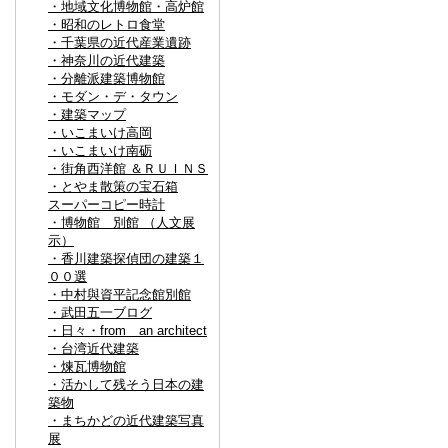
・地域文化博物館・高炉館
・昭和のレトロ食堂
・千葉県の近代産業遺跡
・神奈川の近代建築
・分離派建築博物館
・モダン・デ・タウン
・建築マップ
・いこまいけ高岡
・いこまいけ南砺
・街角西洋館 ＆ＲＵＩＮＳ
・とやま散策の宝石箱
スーパーコピー時計
・博物館 別館 （人文展
示）
・香川建築探偵団の建築１
００選
・中村與資平記念館別館
・武田五一ブログ
・日々・from an architect
・台湾近代建築
・煉瓦博物館
・活かして残そう日本の建
築物
・まちかどの近代建築写真
展