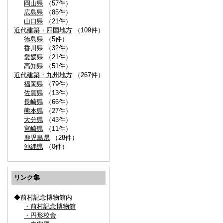
岡山県
（57件）
広島県
（85件）
山口県
（21件）
近代建築・四国地方
（109件）
徳島県
（5件）
香川県
（32件）
愛媛県
（21件）
高知県
（51件）
近代建築・九州地方
（267件）
福岡県
（79件）
佐賀県
（13件）
長崎県
（66件）
熊本県
（27件）
大分県
（43件）
宮崎県
（11件）
鹿児島県
（28件）
沖縄県
（0件）
リンク集
◆前村記念博物館内
・前村記念博物館
・円形校舎