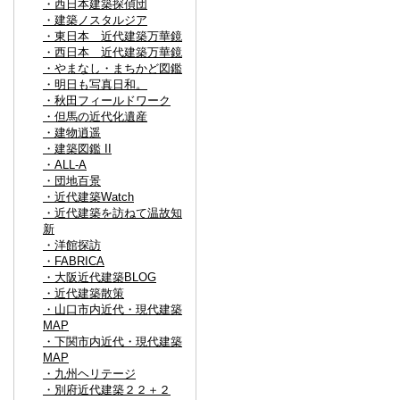
・西日本建築探偵団
・建築ノスタルジア
・東日本 近代建築万華鏡
・西日本 近代建築万華鏡
・やまなし・まちかど図鑑
・明日も写真日和。
・秋田フィールドワーク
・但馬の近代化遺産
・建物逍遥
・建築図鑑 II
・ALL-A
・団地百景
・近代建築Watch
・近代建築を訪ねて温故知
新
・洋館探訪
・FABRICA
・大阪近代建築BLOG
・近代建築散策
・山口市内近代・現代建築
MAP
・下関市内近代・現代建築
MAP
・九州ヘリテージ
・別府近代建築２２＋２