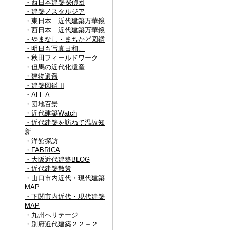
・西日本建築探偵団
・建築ノスタルジア
・東日本 近代建築万華鏡
・西日本 近代建築万華鏡
・やまなし・まちかど図鑑
・明日も写真日和。
・秋田フィールドワーク
・但馬の近代化遺産
・建物逍遥
・建築図鑑 II
・ALL-A
・団地百景
・近代建築Watch
・近代建築を訪ねて温故知
新
・洋館探訪
・FABRICA
・大阪近代建築BLOG
・近代建築散策
・山口市内近代・現代建築
MAP
・下関市内近代・現代建築
MAP
・九州ヘリテージ
・別府近代建築２２＋２