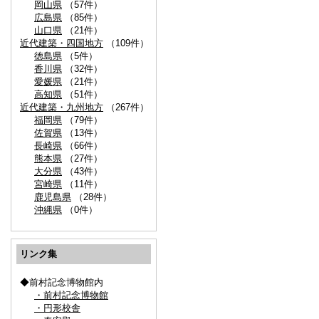
岡山県
（57件）
広島県
（85件）
山口県
（21件）
近代建築・四国地方
（109件）
徳島県
（5件）
香川県
（32件）
愛媛県
（21件）
高知県
（51件）
近代建築・九州地方
（267件）
福岡県
（79件）
佐賀県
（13件）
長崎県
（66件）
熊本県
（27件）
大分県
（43件）
宮崎県
（11件）
鹿児島県
（28件）
沖縄県
（0件）
リンク集
◆前村記念博物館内
・前村記念博物館
・円形校舎