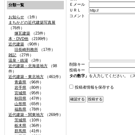
Ｅメール
分類一覧
ＵＲＬ
コメント
お知らせ
（1件）
まちかどの近代建築写真展
（76件）
煉瓦建築
（23件）
本・DVD他
（2199件）
近代建築
（90件）
旧長崎刑務所
（17件）
雑記
（27件）
温泉・銭湯
（2件）
削除キー
近代建築・北海道地方
（98
投稿キー
件）
タの数字」
を入力してください。（
近代建築・東北地方
（461件）
青森県
（96件）
投稿者情報を保存する
岩手県
（80件）
宮城県
（95件）
秋田県
（47件）
山形県
（65件）
福島県
（78件）
近代建築・関東地方
（269件）
茨城県
（10件）
栃木県
（36件）
群馬県
（41件）