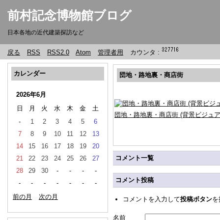
前村記念博物館ブログ
日本各地の近代建築探訪など
戻る
RSS
RSS2.0
Atom
管理者用
カウンタ :
カレンダー
団地・路地裏・商店街
2026年6月
日
月
火
水
木
金
土
団地・路地裏・商店街 (背景ビジュアル
-
1
2
3
4
5
6
7
8
9
10
11
12
13
14
15
16
17
18
19
20
コメント一覧
21
22
23
24
25
26
27
28
29
30
-
-
-
-
コメント投稿
-
-
-
-
-
-
-
前の月
次の月
コメントを入力して
投稿ボタン
を
名前