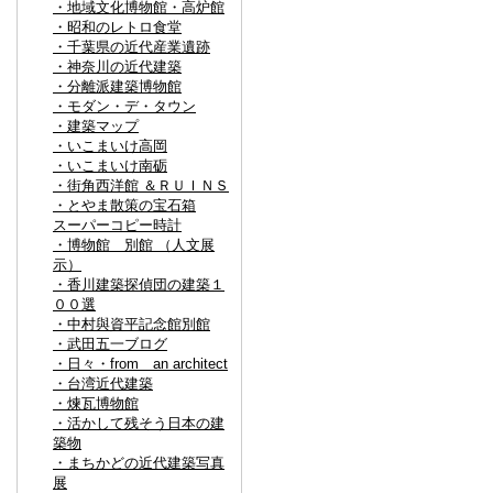
・地域文化博物館・高炉館
・昭和のレトロ食堂
・千葉県の近代産業遺跡
・神奈川の近代建築
・分離派建築博物館
・モダン・デ・タウン
・建築マップ
・いこまいけ高岡
・いこまいけ南砺
・街角西洋館 ＆ＲＵＩＮＳ
・とやま散策の宝石箱
スーパーコピー時計
・博物館 別館 （人文展
示）
・香川建築探偵団の建築１
００選
・中村與資平記念館別館
・武田五一ブログ
・日々・from an architect
・台湾近代建築
・煉瓦博物館
・活かして残そう日本の建
築物
・まちかどの近代建築写真
展