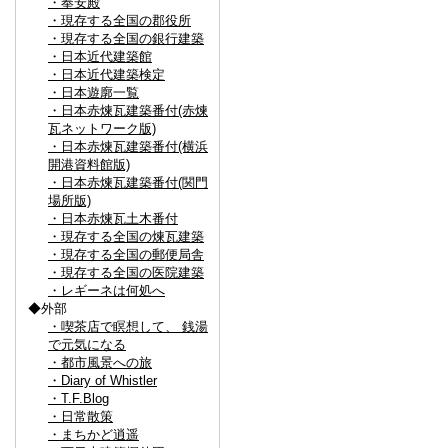
・奉安殿
・現存する全国の郡役所
・現存する全国の銀行建築
・日本近代建築館
・日本近代建築検定
・日本遊廓一覧
・日本赤煉瓦建築番付(赤煉
瓦ネットワーク版)
・日本赤煉瓦建築番付(横浜
開港資料館版)
・日本赤煉瓦建築番付(関門
場所版)
・日本赤煉瓦土木番付
・現存する全国の煉瓦建築
・現存する全国の郵便局舎
・現存する全国の医院建築
・レギーネは何処へ
◆外部
・喫茶店で瞑想して、 銭湯
で元気になる
・都市風景への旅
・Diary of Whistler
・T.F.Blog
・日常散策
・まちかど逍遥