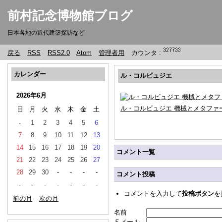
前村記念博物館ブログ
日本各地の近代建築探訪など
戻る
RSS
RSS2.0
Atom
管理者用
カウンタ :
カレンダー
ル・コルビュジエ
2026年6月
ル・コルビュジエ 機械とメタファ
日
月
火
水
木
金
土
-
1
2
3
4
5
6
7
8
9
10
11
12
13
14
15
16
17
18
19
20
コメント一覧
21
22
23
24
25
26
27
28
29
30
-
-
-
-
コメント投稿
-
-
-
-
-
-
-
コメントを入力して
投稿ボタン
を
前の月
次の月
名前
Ｅメール