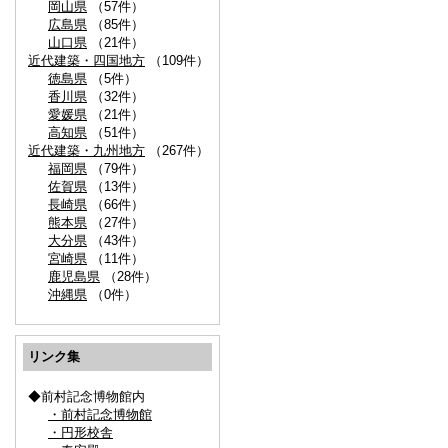
岡山県
（57件）
広島県
（85件）
山口県
（21件）
近代建築・四国地方
（109件）
徳島県
（5件）
香川県
（32件）
愛媛県
（21件）
高知県
（51件）
近代建築・九州地方
（267件）
福岡県
（79件）
佐賀県
（13件）
長崎県
（66件）
熊本県
（27件）
大分県
（43件）
宮崎県
（11件）
鹿児島県
（28件）
沖縄県
（0件）
リンク集
◆前村記念博物館内
・前村記念博物館
・円形校舎