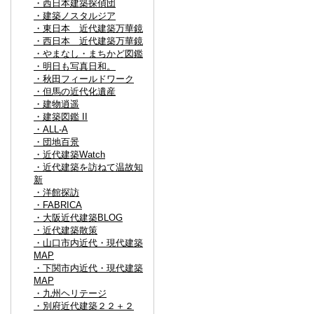
・西日本建築探偵団
・建築ノスタルジア
・東日本 近代建築万華鏡
・西日本 近代建築万華鏡
・やまなし・まちかど図鑑
・明日も写真日和。
・秋田フィールドワーク
・但馬の近代化遺産
・建物逍遥
・建築図鑑 II
・ALL-A
・団地百景
・近代建築Watch
・近代建築を訪ねて温故知
新
・洋館探訪
・FABRICA
・大阪近代建築BLOG
・近代建築散策
・山口市内近代・現代建築
MAP
・下関市内近代・現代建築
MAP
・九州ヘリテージ
・別府近代建築２２＋２