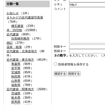
分類一覧
ＵＲＬ
コメント
お知らせ
（1件）
まちかどの近代建築写真展
（76件）
煉瓦建築
（23件）
本・DVD他
（2199件）
近代建築
（90件）
旧長崎刑務所
（17件）
雑記
（27件）
削除キー
温泉・銭湯
（2件）
投稿キー
近代建築・北海道地方
（98
件）
タの数字」
を入力してください。（
近代建築・東北地方
（461件）
青森県
（96件）
投稿者情報を保存する
岩手県
（80件）
宮城県
（95件）
秋田県
（47件）
山形県
（65件）
福島県
（78件）
近代建築・関東地方
（269件）
茨城県
（10件）
栃木県
（36件）
群馬県
（41件）