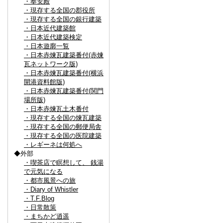
・奉安殿
・現存する全国の郡役所
・現存する全国の銀行建築
・日本近代建築館
・日本近代建築検定
・日本遊廓一覧
・日本赤煉瓦建築番付(赤煉
瓦ネットワーク版)
・日本赤煉瓦建築番付(横浜
開港資料館版)
・日本赤煉瓦建築番付(関門
場所版)
・日本赤煉瓦土木番付
・現存する全国の煉瓦建築
・現存する全国の郵便局舎
・現存する全国の医院建築
・レギーネは何処へ
◆外部
・喫茶店で瞑想して、 銭湯
で元気になる
・都市風景への旅
・Diary of Whistler
・T.F.Blog
・日常散策
・まちかど逍遥