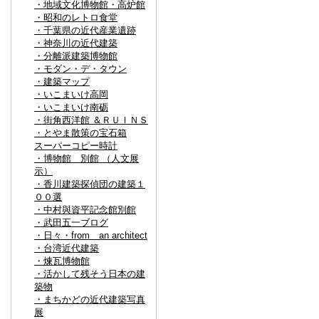
・地域文化博物館・高炉館
・昭和のレトロ食堂
・千葉県の近代産業遺跡
・神奈川の近代建築
・分離派建築博物館
・モダン・デ・タウン
・建築マップ
・いこまいけ高岡
・いこまいけ南砺
・街角西洋館 ＆ＲＵＩＮＳ
・とやま散策の宝石箱
スーパーコピー時計
・博物館 別館 （人文展
示）
・香川建築探偵団の建築１
００選
・中村與資平記念館別館
・武田五一ブログ
・日々・from an architect
・台湾近代建築
・煉瓦博物館
・活かして残そう日本の建
築物
・まちかどの近代建築写真
展