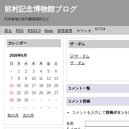
前村記念博物館ブログ
日本各地の近代建築探訪など
戻る
RSS
RSS2.0
Atom
管理者用
カウンタ :
カレンダー
ザ・ダム
2026年6月
ザ・ダム
日
月
火
水
木
金
土
-
1
2
3
4
5
6
7
8
9
10
11
12
13
14
15
16
17
18
19
20
コメント一覧
21
22
23
24
25
26
27
28
29
30
-
-
-
-
コメント投稿
-
-
-
-
-
-
-
コメントを入力して
投稿ボタン
を
前の月
次の月
名前
Ｅメール