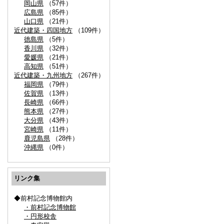
岡山県
（57件）
広島県
（85件）
山口県
（21件）
近代建築・四国地方
（109件）
徳島県
（5件）
香川県
（32件）
愛媛県
（21件）
高知県
（51件）
近代建築・九州地方
（267件）
福岡県
（79件）
佐賀県
（13件）
長崎県
（66件）
熊本県
（27件）
大分県
（43件）
宮崎県
（11件）
鹿児島県
（28件）
沖縄県
（0件）
リンク集
◆前村記念博物館内
・前村記念博物館
・円形校舎