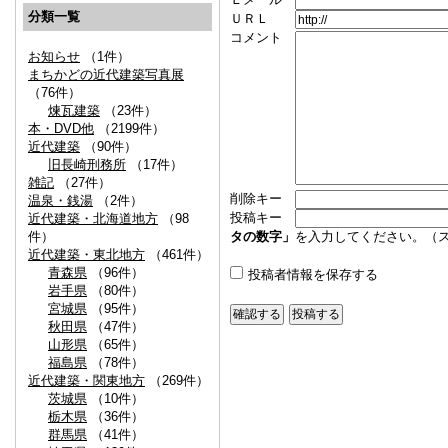
分類一覧
ＵＲＬ
コメント
お知らせ
（1件）
まちかどの近代建築写真展
（76件）
煉瓦建築
（23件）
本・DVD他
（2199件）
近代建築
（90件）
旧長崎刑務所
（17件）
雑記
（27件）
削除キー
温泉・銭湯
（2件）
投稿キー
近代建築・北海道地方
（98
件）
タの数字」
を入力してください。（
近代建築・東北地方
（461件）
青森県
（96件）
投稿者情報を保存する
岩手県
（80件）
宮城県
（95件）
秋田県
（47件）
山形県
（65件）
福島県
（78件）
近代建築・関東地方
（269件）
茨城県
（10件）
栃木県
（36件）
群馬県
（41件）