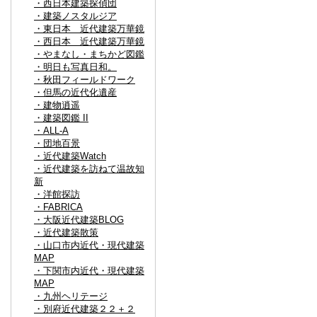
・西日本建築探偵団
・建築ノスタルジア
・東日本 近代建築万華鏡
・西日本 近代建築万華鏡
・やまなし・まちかど図鑑
・明日も写真日和。
・秋田フィールドワーク
・但馬の近代化遺産
・建物逍遥
・建築図鑑 II
・ALL-A
・団地百景
・近代建築Watch
・近代建築を訪ねて温故知
新
・洋館探訪
・FABRICA
・大阪近代建築BLOG
・近代建築散策
・山口市内近代・現代建築
MAP
・下関市内近代・現代建築
MAP
・九州ヘリテージ
・別府近代建築２２＋２