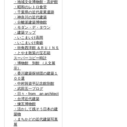
・地域文化博物館・高炉館
・昭和のレトロ食堂
・千葉県の近代産業遺跡
・神奈川の近代建築
・分離派建築博物館
・モダン・デ・タウン
・建築マップ
・いこまいけ高岡
・いこまいけ南砺
・街角西洋館 ＆ＲＵＩＮＳ
・とやま散策の宝石箱
スーパーコピー時計
・博物館 別館 （人文展
示）
・香川建築探偵団の建築１
００選
・中村與資平記念館別館
・武田五一ブログ
・日々・from an architect
・台湾近代建築
・煉瓦博物館
・活かして残そう日本の建
築物
・まちかどの近代建築写真
展