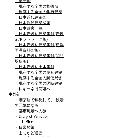
・奉安殿
・現存する全国の郡役所
・現存する全国の銀行建築
・日本近代建築館
・日本近代建築検定
・日本遊廓一覧
・日本赤煉瓦建築番付(赤煉
瓦ネットワーク版)
・日本赤煉瓦建築番付(横浜
開港資料館版)
・日本赤煉瓦建築番付(関門
場所版)
・日本赤煉瓦土木番付
・現存する全国の煉瓦建築
・現存する全国の郵便局舎
・現存する全国の医院建築
・レギーネは何処へ
◆外部
・喫茶店で瞑想して、 銭湯
で元気になる
・都市風景への旅
・Diary of Whistler
・T.F.Blog
・日常散策
・まちかど逍遥