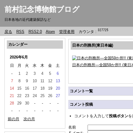
前村記念博物館ブログ
日本各地の近代建築探訪など
戻る
RSS
RSS2.0
Atom
管理者用
カウンタ :
カレンダー
日本の刑務所(東日本編)
2026年6月
日本の刑務所―全国59か所!! (東日
日
月
火
水
木
金
土
-
1
2
3
4
5
6
7
8
9
10
11
12
13
14
15
16
17
18
19
20
コメント一覧
21
22
23
24
25
26
27
28
29
30
-
-
-
-
コメント投稿
-
-
-
-
-
-
-
コメントを入力して
投稿ボタン
を
前の月
次の月
名前
Ｅメール