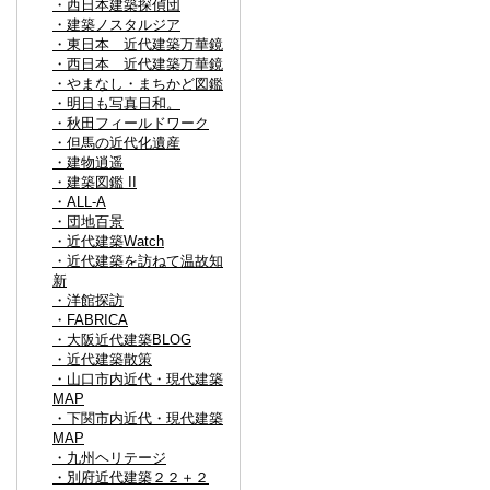
・西日本建築探偵団
・建築ノスタルジア
・東日本 近代建築万華鏡
・西日本 近代建築万華鏡
・やまなし・まちかど図鑑
・明日も写真日和。
・秋田フィールドワーク
・但馬の近代化遺産
・建物逍遥
・建築図鑑 II
・ALL-A
・団地百景
・近代建築Watch
・近代建築を訪ねて温故知
新
・洋館探訪
・FABRICA
・大阪近代建築BLOG
・近代建築散策
・山口市内近代・現代建築
MAP
・下関市内近代・現代建築
MAP
・九州ヘリテージ
・別府近代建築２２＋２