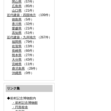
岡山県
（57件）
広島県
（85件）
山口県
（21件）
近代建築・四国地方
（109件）
徳島県
（5件）
香川県
（32件）
愛媛県
（21件）
高知県
（51件）
近代建築・九州地方
（267件）
福岡県
（79件）
佐賀県
（13件）
長崎県
（66件）
熊本県
（27件）
大分県
（43件）
宮崎県
（11件）
鹿児島県
（28件）
沖縄県
（0件）
リンク集
◆前村記念博物館内
・前村記念博物館
・円形校舎