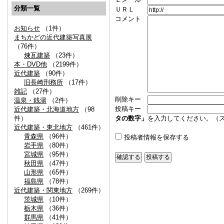
分類一覧
ＵＲＬ
コメント
お知らせ
（1件）
まちかどの近代建築写真展
（76件）
煉瓦建築
（23件）
本・DVD他
（2199件）
近代建築
（90件）
旧長崎刑務所
（17件）
雑記
（27件）
削除キー
温泉・銭湯
（2件）
投稿キー
近代建築・北海道地方
（98
件）
タの数字」
を入力してください。（
近代建築・東北地方
（461件）
青森県
（96件）
投稿者情報を保存する
岩手県
（80件）
宮城県
（95件）
秋田県
（47件）
山形県
（65件）
福島県
（78件）
近代建築・関東地方
（269件）
茨城県
（10件）
栃木県
（36件）
群馬県
（41件）