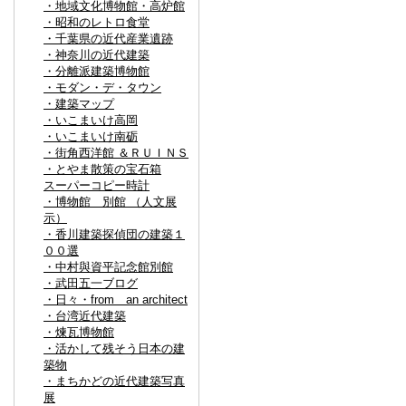
・地域文化博物館・高炉館
・昭和のレトロ食堂
・千葉県の近代産業遺跡
・神奈川の近代建築
・分離派建築博物館
・モダン・デ・タウン
・建築マップ
・いこまいけ高岡
・いこまいけ南砺
・街角西洋館 ＆ＲＵＩＮＳ
・とやま散策の宝石箱
スーパーコピー時計
・博物館 別館 （人文展
示）
・香川建築探偵団の建築１
００選
・中村與資平記念館別館
・武田五一ブログ
・日々・from an architect
・台湾近代建築
・煉瓦博物館
・活かして残そう日本の建
築物
・まちかどの近代建築写真
展