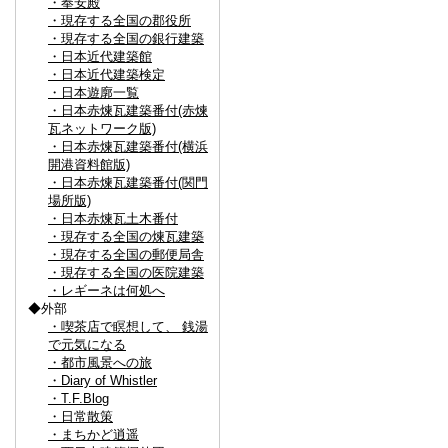
・奉安殿
・現存する全国の郡役所
・現存する全国の銀行建築
・日本近代建築館
・日本近代建築検定
・日本遊廓一覧
・日本赤煉瓦建築番付(赤煉
瓦ネットワーク版)
・日本赤煉瓦建築番付(横浜
開港資料館版)
・日本赤煉瓦建築番付(関門
場所版)
・日本赤煉瓦土木番付
・現存する全国の煉瓦建築
・現存する全国の郵便局舎
・現存する全国の医院建築
・レギーネは何処へ
◆外部
・喫茶店で瞑想して、 銭湯
で元気になる
・都市風景への旅
・Diary of Whistler
・T.F.Blog
・日常散策
・まちかど逍遥