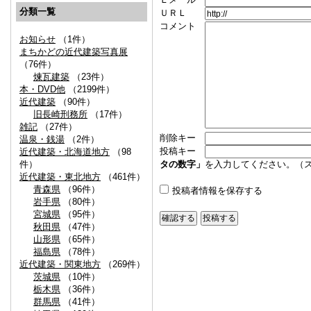
分類一覧
ＵＲＬ
コメント
お知らせ
（1件）
まちかどの近代建築写真展
（76件）
煉瓦建築
（23件）
本・DVD他
（2199件）
近代建築
（90件）
旧長崎刑務所
（17件）
雑記
（27件）
削除キー
温泉・銭湯
（2件）
投稿キー
近代建築・北海道地方
（98
件）
タの数字」
を入力してください。（
近代建築・東北地方
（461件）
青森県
（96件）
投稿者情報を保存する
岩手県
（80件）
宮城県
（95件）
秋田県
（47件）
山形県
（65件）
福島県
（78件）
近代建築・関東地方
（269件）
茨城県
（10件）
栃木県
（36件）
群馬県
（41件）