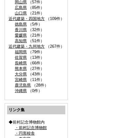
岡山県
（57件）
広島県
（85件）
山口県
（21件）
近代建築・四国地方
（109件）
徳島県
（5件）
香川県
（32件）
愛媛県
（21件）
高知県
（51件）
近代建築・九州地方
（267件）
福岡県
（79件）
佐賀県
（13件）
長崎県
（66件）
熊本県
（27件）
大分県
（43件）
宮崎県
（11件）
鹿児島県
（28件）
沖縄県
（0件）
リンク集
◆前村記念博物館内
・前村記念博物館
・円形校舎