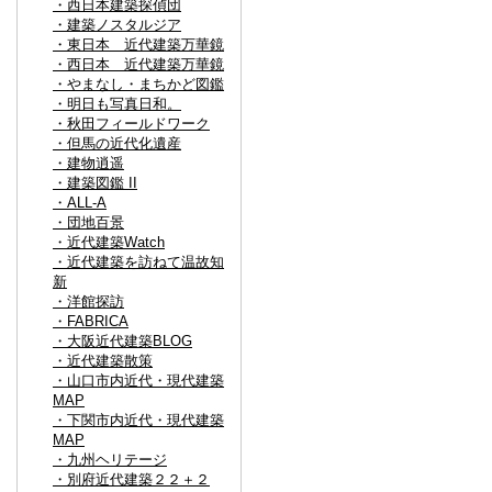
・西日本建築探偵団
・建築ノスタルジア
・東日本 近代建築万華鏡
・西日本 近代建築万華鏡
・やまなし・まちかど図鑑
・明日も写真日和。
・秋田フィールドワーク
・但馬の近代化遺産
・建物逍遥
・建築図鑑 II
・ALL-A
・団地百景
・近代建築Watch
・近代建築を訪ねて温故知
新
・洋館探訪
・FABRICA
・大阪近代建築BLOG
・近代建築散策
・山口市内近代・現代建築
MAP
・下関市内近代・現代建築
MAP
・九州ヘリテージ
・別府近代建築２２＋２