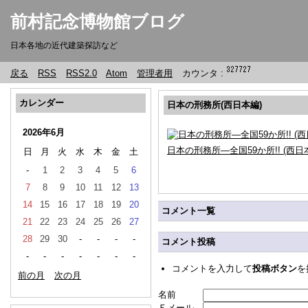
前村記念博物館ブログ
日本各地の近代建築探訪など
戻る
RSS
RSS2.0
Atom
管理者用
カウンタ :
カレンダー
日本の刑務所(西日本編)
2026年6月
日本の刑務所―全国59か所!! (西日
日
月
火
水
木
金
土
-
1
2
3
4
5
6
7
8
9
10
11
12
13
14
15
16
17
18
19
20
コメント一覧
21
22
23
24
25
26
27
28
29
30
-
-
-
-
コメント投稿
-
-
-
-
-
-
-
コメントを入力して
投稿ボタン
を
前の月
次の月
名前
Ｅメール