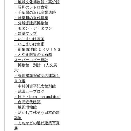
・地域文化博物館・高炉館
・昭和のレトロ食堂
・千葉県の近代産業遺跡
・神奈川の近代建築
・分離派建築博物館
・モダン・デ・タウン
・建築マップ
・いこまいけ高岡
・いこまいけ南砺
・街角西洋館 ＆ＲＵＩＮＳ
・とやま散策の宝石箱
スーパーコピー時計
・博物館 別館 （人文展
示）
・香川建築探偵団の建築１
００選
・中村與資平記念館別館
・武田五一ブログ
・日々・from an architect
・台湾近代建築
・煉瓦博物館
・活かして残そう日本の建
築物
・まちかどの近代建築写真
展