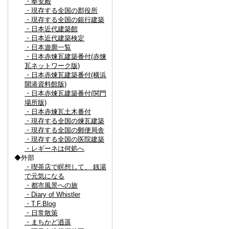
・奉安殿
・現存する全国の郡役所
・現存する全国の銀行建築
・日本近代建築館
・日本近代建築検定
・日本遊廓一覧
・日本赤煉瓦建築番付(赤煉
瓦ネットワーク版)
・日本赤煉瓦建築番付(横浜
開港資料館版)
・日本赤煉瓦建築番付(関門
場所版)
・日本赤煉瓦土木番付
・現存する全国の煉瓦建築
・現存する全国の郵便局舎
・現存する全国の医院建築
・レギーネは何処へ
◆外部
・喫茶店で瞑想して、 銭湯
で元気になる
・都市風景への旅
・Diary of Whistler
・T.F.Blog
・日常散策
・まちかど逍遥