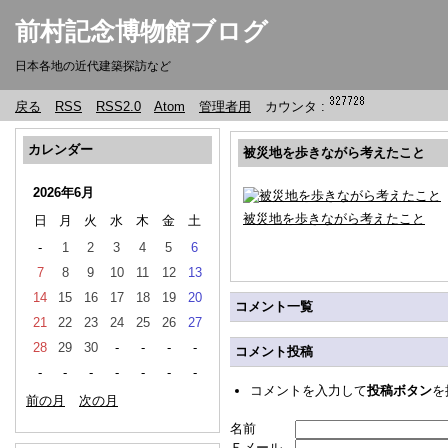
前村記念博物館ブログ
日本各地の近代建築探訪など
戻る
RSS
RSS2.0
Atom
管理者用
カウンタ :
カレンダー
被災地を歩きながら考えたこと
2026年6月
被災地を歩きながら考えたこと
日
月
火
水
木
金
土
-
1
2
3
4
5
6
7
8
9
10
11
12
13
14
15
16
17
18
19
20
コメント一覧
21
22
23
24
25
26
27
28
29
30
-
-
-
-
コメント投稿
-
-
-
-
-
-
-
コメントを入力して
投稿ボタン
を
前の月
次の月
名前
Ｅメール