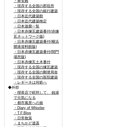
・奉安殿
・現存する全国の郡役所
・現存する全国の銀行建築
・日本近代建築館
・日本近代建築検定
・日本遊廓一覧
・日本赤煉瓦建築番付(赤煉
瓦ネットワーク版)
・日本赤煉瓦建築番付(横浜
開港資料館版)
・日本赤煉瓦建築番付(関門
場所版)
・日本赤煉瓦土木番付
・現存する全国の煉瓦建築
・現存する全国の郵便局舎
・現存する全国の医院建築
・レギーネは何処へ
◆外部
・喫茶店で瞑想して、 銭湯
で元気になる
・都市風景への旅
・Diary of Whistler
・T.F.Blog
・日常散策
・まちかど逍遥