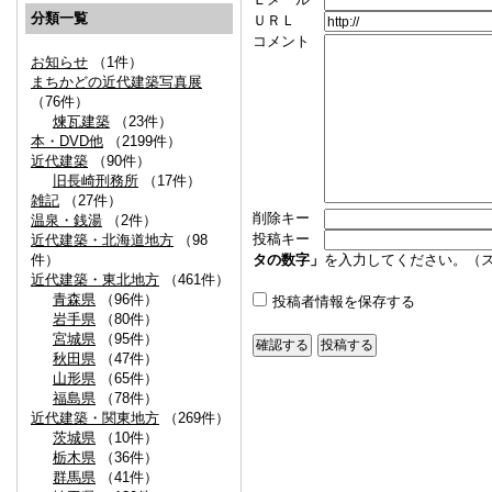
分類一覧
ＵＲＬ
コメント
お知らせ
（1件）
まちかどの近代建築写真展
（76件）
煉瓦建築
（23件）
本・DVD他
（2199件）
近代建築
（90件）
旧長崎刑務所
（17件）
雑記
（27件）
削除キー
温泉・銭湯
（2件）
投稿キー
近代建築・北海道地方
（98
件）
タの数字」
を入力してください。（
近代建築・東北地方
（461件）
青森県
（96件）
投稿者情報を保存する
岩手県
（80件）
宮城県
（95件）
秋田県
（47件）
山形県
（65件）
福島県
（78件）
近代建築・関東地方
（269件）
茨城県
（10件）
栃木県
（36件）
群馬県
（41件）