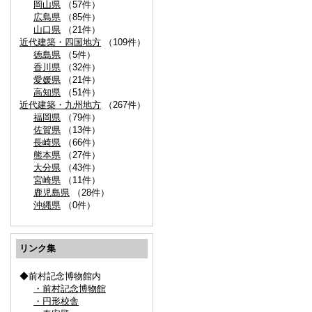
岡山県
（57件）
広島県
（85件）
山口県
（21件）
近代建築・四国地方
（109件）
徳島県
（5件）
香川県
（32件）
愛媛県
（21件）
高知県
（51件）
近代建築・九州地方
（267件）
福岡県
（79件）
佐賀県
（13件）
長崎県
（66件）
熊本県
（27件）
大分県
（43件）
宮崎県
（11件）
鹿児島県
（28件）
沖縄県
（0件）
リンク集
◆前村記念博物館内
・前村記念博物館
・円形校舎