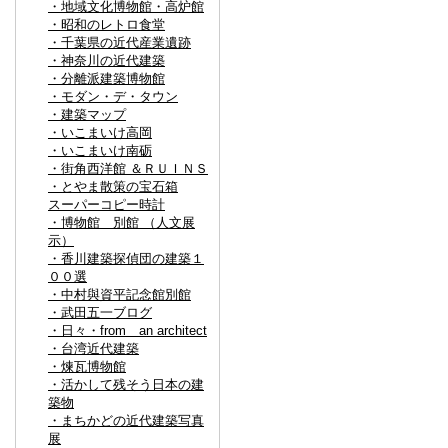
・地域文化博物館・高炉館
・昭和のレトロ食堂
・千葉県の近代産業遺跡
・神奈川の近代建築
・分離派建築博物館
・モダン・デ・タウン
・建築マップ
・いこまいけ高岡
・いこまいけ南砺
・街角西洋館 ＆ＲＵＩＮＳ
・とやま散策の宝石箱
スーパーコピー時計
・博物館 別館 （人文展
示）
・香川建築探偵団の建築１
００選
・中村與資平記念館別館
・武田五一ブログ
・日々・from an architect
・台湾近代建築
・煉瓦博物館
・活かして残そう日本の建
築物
・まちかどの近代建築写真
展