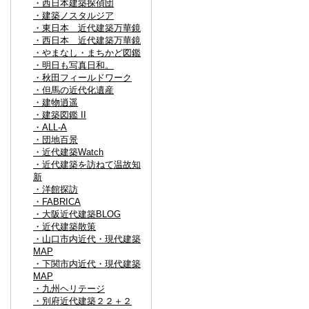
・西日本建築探偵団
・建築ノスタルジア
・東日本 近代建築万華鏡
・西日本 近代建築万華鏡
・やまなし・まちかど図鑑
・明日も写真日和。
・秋田フィールドワーク
・但馬の近代化遺産
・建物逍遥
・建築図鑑 II
・ALL-A
・団地百景
・近代建築Watch
・近代建築を訪ねて温故知
新
・洋館探訪
・FABRICA
・大阪近代建築BLOG
・近代建築散策
・山口市内近代・現代建築
MAP
・下関市内近代・現代建築
MAP
・九州ヘリテージ
・別府近代建築２２＋２