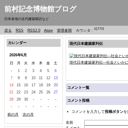
前村記念博物館ブログ
日本各地の近代建築探訪など
戻る
RSS
RSS2.0
Atom
管理者用
カウンタ :
カレンダー
現代日本建築家列伝
2026年6月
現代日本建築家列伝---社会といか
日
月
火
水
木
金
土
-
1
2
3
4
5
6
7
8
9
10
11
12
13
14
15
16
17
18
19
20
コメント一覧
21
22
23
24
25
26
27
28
29
30
-
-
-
-
コメント投稿
-
-
-
-
-
-
-
コメントを入力して
投稿ボタン
を
前の月
次の月
名前
Ｅメール