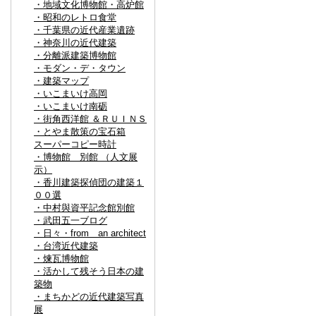
・地域文化博物館・高炉館
・昭和のレトロ食堂
・千葉県の近代産業遺跡
・神奈川の近代建築
・分離派建築博物館
・モダン・デ・タウン
・建築マップ
・いこまいけ高岡
・いこまいけ南砺
・街角西洋館 ＆ＲＵＩＮＳ
・とやま散策の宝石箱
スーパーコピー時計
・博物館 別館 （人文展
示）
・香川建築探偵団の建築１
００選
・中村與資平記念館別館
・武田五一ブログ
・日々・from an architect
・台湾近代建築
・煉瓦博物館
・活かして残そう日本の建
築物
・まちかどの近代建築写真
展