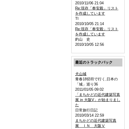
2010/11/06 21:04
Re:現存「奉安殿」リスト
を作成しています
TI
2010/10/05 21:14
Re:現存「奉安殿」リスト
を作成しています
釣山 史
2010/10/05 12:56
最近のトラックバック
犬山城
青春18切符で行く,日本の
「城」巡り36
2011/01/05 09:02
「まちかどの近代建築写真
展 in 大阪V」が始まりまし
た
日常旅行日記
2010/03/14 22:59
まちかどの近代建築写真
展 ＩＮ 大阪Ⅴ