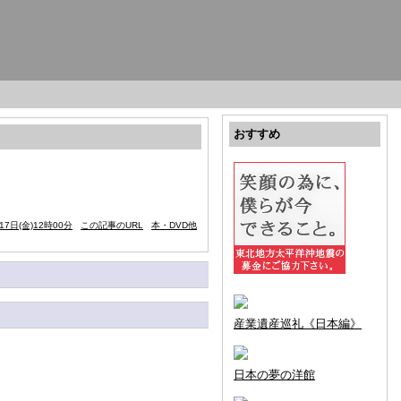
おすすめ
17日(金)12時00分
この記事のURL
本・DVD他
産業遺産巡礼《日本編》
日本の夢の洋館