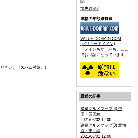
旅先銭湯2
破格の年額維持費
VALUE-DOMAIN.COM
(バリュードメイン)
ドメインもサーバも、ここ
でお世話になっています。
ください。（スパム対策。）
最近の記事
建築グルメマップ(4) 中
国・四国編
2021/06/02 12:00
建築グルメマップ(3) 北海
道・東北編
2021/06/01 12:00