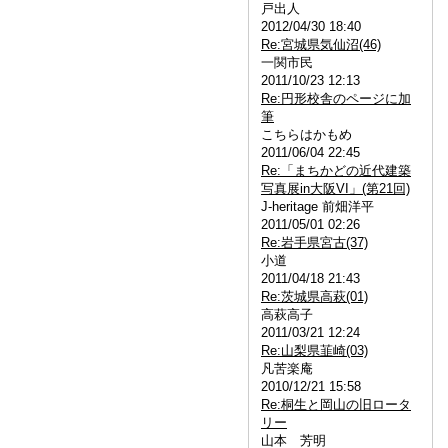
戸出人
2012/04/30 18:40
Re:宮城県気仙沼(46)
一関市民
2011/10/23 12:13
Re:円形校舎のページに加
筆
こちらはかもめ
2011/06/04 22:45
Re:「まちかどの近代建築
写真展in大阪VI」(第21回)
J-heritage 前畑洋平
2011/05/01 02:26
Re:岩手県宮古(37)
小道
2011/04/18 21:43
Re:茨城県高萩(01)
高萩高子
2011/03/21 12:24
Re:山梨県韮崎(03)
凡苦楽庵
2010/12/21 15:58
Re:桐生と岡山の旧ロータ
リー
山本 芳明