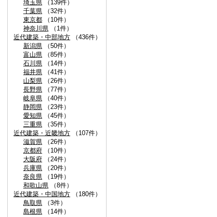
埼玉県
（139件）
千葉県
（32件）
東京都
（10件）
神奈川県
（1件）
近代建築・中部地方
（436件）
新潟県
（50件）
富山県
（85件）
石川県
（14件）
福井県
（41件）
山梨県
（26件）
長野県
（77件）
岐阜県
（40件）
静岡県
（23件）
愛知県
（45件）
三重県
（35件）
近代建築・近畿地方
（107件）
滋賀県
（26件）
京都府
（10件）
大阪府
（24件）
兵庫県
（20件）
奈良県
（19件）
和歌山県
（8件）
近代建築・中国地方
（180件）
鳥取県
（3件）
島根県
（14件）