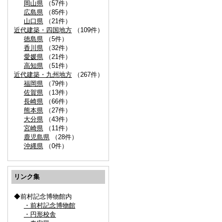
岡山県
（57件）
広島県
（85件）
山口県
（21件）
近代建築・四国地方
（109件）
徳島県
（5件）
香川県
（32件）
愛媛県
（21件）
高知県
（51件）
近代建築・九州地方
（267件）
福岡県
（79件）
佐賀県
（13件）
長崎県
（66件）
熊本県
（27件）
大分県
（43件）
宮崎県
（11件）
鹿児島県
（28件）
沖縄県
（0件）
リンク集
◆前村記念博物館内
・前村記念博物館
・円形校舎