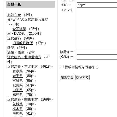
分類一覧
ＵＲＬ
コメント
お知らせ
（1件）
まちかどの近代建築写真展
（76件）
煉瓦建築
（23件）
本・DVD他
（2199件）
近代建築
（90件）
旧長崎刑務所
（17件）
雑記
（27件）
削除キー
温泉・銭湯
（2件）
投稿キー
近代建築・北海道地方
（98
件）
近代建築・東北地方
（461件）
投稿者情報を保存する
青森県
（96件）
岩手県
（80件）
宮城県
（95件）
秋田県
（47件）
山形県
（65件）
福島県
（78件）
近代建築・関東地方
（269件）
茨城県
（10件）
栃木県
（36件）
群馬県
（41件）