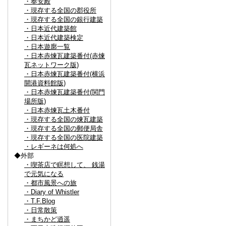
・奉安殿
・現存する全国の郡役所
・現存する全国の銀行建築
・日本近代建築館
・日本近代建築検定
・日本遊廓一覧
・日本赤煉瓦建築番付(赤煉
瓦ネットワーク版)
・日本赤煉瓦建築番付(横浜
開港資料館版)
・日本赤煉瓦建築番付(関門
場所版)
・日本赤煉瓦土木番付
・現存する全国の煉瓦建築
・現存する全国の郵便局舎
・現存する全国の医院建築
・レギーネは何処へ
◆外部
・喫茶店で瞑想して、 銭湯
で元気になる
・都市風景への旅
・Diary of Whistler
・T.F.Blog
・日常散策
・まちかど逍遥