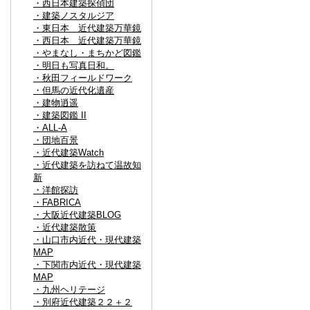
・西日本建築探偵団
・建築ノスタルジア
・東日本 近代建築万華鏡
・西日本 近代建築万華鏡
・やまなし・まちかど図鑑
・明日も写真日和。
・秋田フィールドワーク
・但馬の近代化遺産
・建物逍遥
・建築図鑑 II
・ALL-A
・団地百景
・近代建築Watch
・近代建築を訪ねて温故知
新
・洋館探訪
・FABRICA
・大阪近代建築BLOG
・近代建築散策
・山口市内近代・現代建築
MAP
・下関市内近代・現代建築
MAP
・九州ヘリテージ
・別府近代建築２２＋２