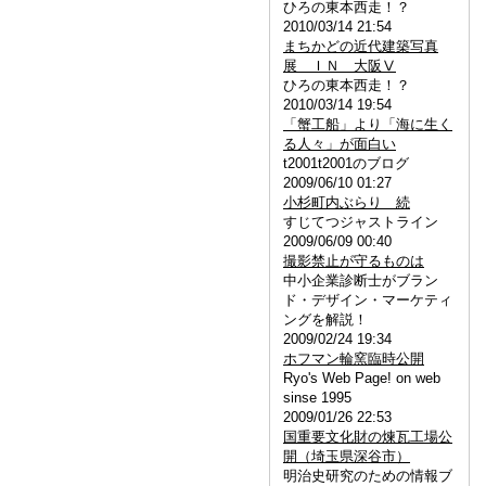
ひろの東本西走！？
2010/03/14 21:54
まちかどの近代建築写真
展 ＩＮ 大阪Ⅴ
ひろの東本西走！？
2010/03/14 19:54
「蟹工船」より「海に生く
る人々」が面白い
t2001t2001のブログ
2009/06/10 01:27
小杉町内ぶらり 続
すじてつジャストライン
2009/06/09 00:40
撮影禁止が守るものは
中小企業診断士がブラン
ド・デザイン・マーケティ
ングを解説！
2009/02/24 19:34
ホフマン輪窯臨時公開
Ryo's Web Page! on web
sinse 1995
2009/01/26 22:53
国重要文化財の煉瓦工場公
開（埼玉県深谷市）
明治史研究のための情報ブ