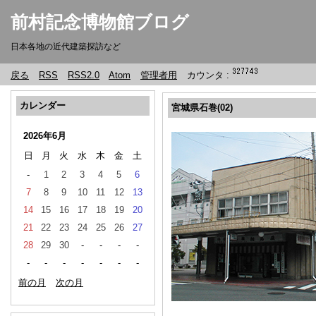
前村記念博物館ブログ
日本各地の近代建築探訪など
戻る
RSS
RSS2.0
Atom
管理者用
カウンタ :
カレンダー
宮城県石巻(02)
2026年6月
日
月
火
水
木
金
土
-
1
2
3
4
5
6
7
8
9
10
11
12
13
14
15
16
17
18
19
20
21
22
23
24
25
26
27
28
29
30
-
-
-
-
-
-
-
-
-
-
-
前の月
次の月