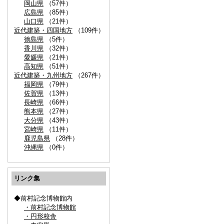
岡山県
（57件）
広島県
（85件）
山口県
（21件）
近代建築・四国地方
（109件）
徳島県
（5件）
香川県
（32件）
愛媛県
（21件）
高知県
（51件）
近代建築・九州地方
（267件）
福岡県
（79件）
佐賀県
（13件）
長崎県
（66件）
熊本県
（27件）
大分県
（43件）
宮崎県
（11件）
鹿児島県
（28件）
沖縄県
（0件）
リンク集
◆前村記念博物館内
・前村記念博物館
・円形校舎