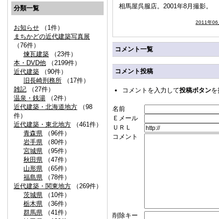
相馬屋呉服店。2001年8月撮影。
分類一覧
2011年0
お知らせ
（1件）
まちかどの近代建築写真展
（76件）
コメント一覧
煉瓦建築
（23件）
本・DVD他
（2199件）
コメント投稿
近代建築
（90件）
旧長崎刑務所
（17件）
雑記
（27件）
コメントを入力して
投稿ボタン
を
温泉・銭湯
（2件）
近代建築・北海道地方
（98
名前
件）
Ｅメール
近代建築・東北地方
（461件）
ＵＲＬ
青森県
（96件）
コメント
岩手県
（80件）
宮城県
（95件）
秋田県
（47件）
山形県
（65件）
福島県
（78件）
近代建築・関東地方
（269件）
茨城県
（10件）
栃木県
（36件）
群馬県
（41件）
削除キー