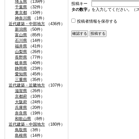
埼玉県
（139件）
投稿キー
千葉県
（32件）
タの数字」
を入力してください。（
東京都
（10件）
神奈川県
（1件）
投稿者情報を保存する
近代建築・中部地方
（436件）
新潟県
（50件）
富山県
（85件）
石川県
（14件）
福井県
（41件）
山梨県
（26件）
長野県
（77件）
岐阜県
（40件）
静岡県
（23件）
愛知県
（45件）
三重県
（35件）
近代建築・近畿地方
（107件）
滋賀県
（26件）
京都府
（10件）
大阪府
（24件）
兵庫県
（20件）
奈良県
（19件）
和歌山県
（8件）
近代建築・中国地方
（180件）
鳥取県
（3件）
島根県
（14件）