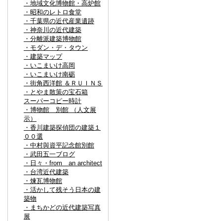
・地域文化博物館・高炉館
・昭和のレトロ食堂
・千葉県の近代産業遺跡
・神奈川の近代建築
・分離派建築博物館
・モダン・デ・タウン
・建築マップ
・いこまいけ高岡
・いこまいけ南砺
・街角西洋館 ＆ＲＵＩＮＳ
・とやま散策の宝石箱
スーパーコピー時計
・博物館 別館 （人文展
示）
・香川建築探偵団の建築１
００選
・中村與資平記念館別館
・武田五一ブログ
・日々・from an architect
・台湾近代建築
・煉瓦博物館
・活かして残そう日本の建
築物
・まちかどの近代建築写真
展