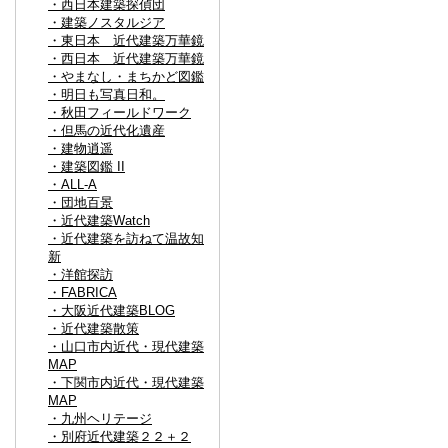
・西日本建築探偵団
・建築ノスタルジア
・東日本 近代建築万華鏡
・西日本 近代建築万華鏡
・やまなし・まちかど図鑑
・明日も写真日和。
・秋田フィールドワーク
・但馬の近代化遺産
・建物逍遥
・建築図鑑 II
・ALL-A
・団地百景
・近代建築Watch
・近代建築を訪ねて温故知
新
・洋館探訪
・FABRICA
・大阪近代建築BLOG
・近代建築散策
・山口市内近代・現代建築
MAP
・下関市内近代・現代建築
MAP
・九州ヘリテージ
・別府近代建築２２＋２