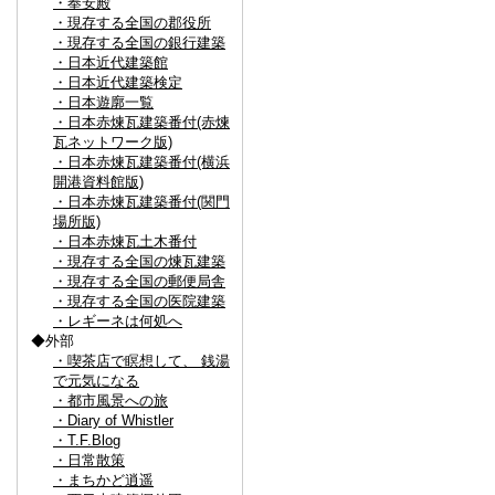
・奉安殿
・現存する全国の郡役所
・現存する全国の銀行建築
・日本近代建築館
・日本近代建築検定
・日本遊廓一覧
・日本赤煉瓦建築番付(赤煉
瓦ネットワーク版)
・日本赤煉瓦建築番付(横浜
開港資料館版)
・日本赤煉瓦建築番付(関門
場所版)
・日本赤煉瓦土木番付
・現存する全国の煉瓦建築
・現存する全国の郵便局舎
・現存する全国の医院建築
・レギーネは何処へ
◆外部
・喫茶店で瞑想して、 銭湯
で元気になる
・都市風景への旅
・Diary of Whistler
・T.F.Blog
・日常散策
・まちかど逍遥