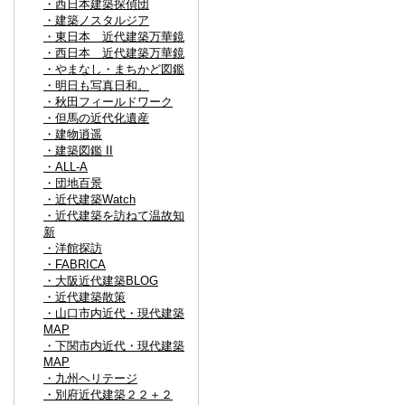
・西日本建築探偵団
・建築ノスタルジア
・東日本 近代建築万華鏡
・西日本 近代建築万華鏡
・やまなし・まちかど図鑑
・明日も写真日和。
・秋田フィールドワーク
・但馬の近代化遺産
・建物逍遥
・建築図鑑 II
・ALL-A
・団地百景
・近代建築Watch
・近代建築を訪ねて温故知
新
・洋館探訪
・FABRICA
・大阪近代建築BLOG
・近代建築散策
・山口市内近代・現代建築
MAP
・下関市内近代・現代建築
MAP
・九州ヘリテージ
・別府近代建築２２＋２