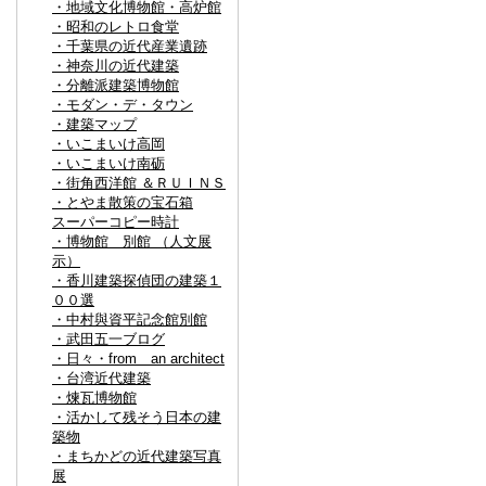
・地域文化博物館・高炉館
・昭和のレトロ食堂
・千葉県の近代産業遺跡
・神奈川の近代建築
・分離派建築博物館
・モダン・デ・タウン
・建築マップ
・いこまいけ高岡
・いこまいけ南砺
・街角西洋館 ＆ＲＵＩＮＳ
・とやま散策の宝石箱
スーパーコピー時計
・博物館 別館 （人文展
示）
・香川建築探偵団の建築１
００選
・中村與資平記念館別館
・武田五一ブログ
・日々・from an architect
・台湾近代建築
・煉瓦博物館
・活かして残そう日本の建
築物
・まちかどの近代建築写真
展