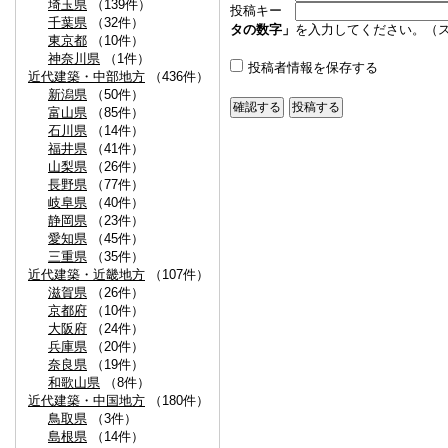
埼玉県
（139件）
投稿キー
千葉県
（32件）
タの数字」
を入力してください。（
東京都
（10件）
神奈川県
（1件）
投稿者情報を保存する
近代建築・中部地方
（436件）
新潟県
（50件）
富山県
（85件）
石川県
（14件）
福井県
（41件）
山梨県
（26件）
長野県
（77件）
岐阜県
（40件）
静岡県
（23件）
愛知県
（45件）
三重県
（35件）
近代建築・近畿地方
（107件）
滋賀県
（26件）
京都府
（10件）
大阪府
（24件）
兵庫県
（20件）
奈良県
（19件）
和歌山県
（8件）
近代建築・中国地方
（180件）
鳥取県
（3件）
島根県
（14件）