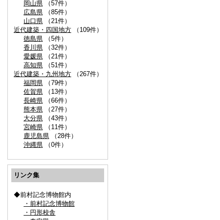
岡山県
（57件）
広島県
（85件）
山口県
（21件）
近代建築・四国地方
（109件）
徳島県
（5件）
香川県
（32件）
愛媛県
（21件）
高知県
（51件）
近代建築・九州地方
（267件）
福岡県
（79件）
佐賀県
（13件）
長崎県
（66件）
熊本県
（27件）
大分県
（43件）
宮崎県
（11件）
鹿児島県
（28件）
沖縄県
（0件）
リンク集
◆前村記念博物館内
・前村記念博物館
・円形校舎