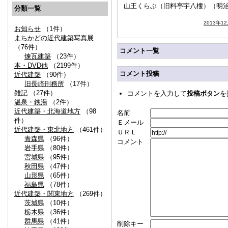
山王くらぶ（旧料亭宇八樓）（明治
分類一覧
2013年1
お知らせ
（1件）
まちかどの近代建築写真展
（76件）
コメント一覧
煉瓦建築
（23件）
本・DVD他
（2199件）
コメント投稿
近代建築
（90件）
旧長崎刑務所
（17件）
雑記
（27件）
コメントを入力して
投稿ボタン
を
温泉・銭湯
（2件）
近代建築・北海道地方
（98
名前
件）
Ｅメール
近代建築・東北地方
（461件）
ＵＲＬ
青森県
（96件）
コメント
岩手県
（80件）
宮城県
（95件）
秋田県
（47件）
山形県
（65件）
福島県
（78件）
近代建築・関東地方
（269件）
茨城県
（10件）
栃木県
（36件）
群馬県
（41件）
削除キー