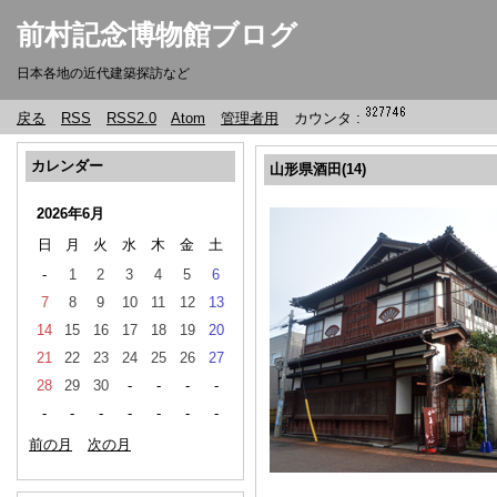
前村記念博物館ブログ
日本各地の近代建築探訪など
戻る
RSS
RSS2.0
Atom
管理者用
カウンタ :
カレンダー
山形県酒田(14)
2026年6月
日
月
火
水
木
金
土
-
1
2
3
4
5
6
7
8
9
10
11
12
13
14
15
16
17
18
19
20
21
22
23
24
25
26
27
28
29
30
-
-
-
-
-
-
-
-
-
-
-
前の月
次の月