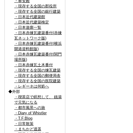
・奉安殿
・現存する全国の郡役所
・現存する全国の銀行建築
・日本近代建築館
・日本近代建築検定
・日本遊廓一覧
・日本赤煉瓦建築番付(赤煉
瓦ネットワーク版)
・日本赤煉瓦建築番付(横浜
開港資料館版)
・日本赤煉瓦建築番付(関門
場所版)
・日本赤煉瓦土木番付
・現存する全国の煉瓦建築
・現存する全国の郵便局舎
・現存する全国の医院建築
・レギーネは何処へ
◆外部
・喫茶店で瞑想して、 銭湯
で元気になる
・都市風景への旅
・Diary of Whistler
・T.F.Blog
・日常散策
・まちかど逍遥