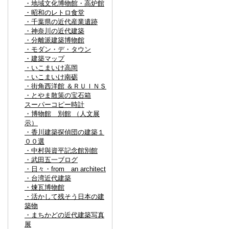
・地域文化博物館・高炉館
・昭和のレトロ食堂
・千葉県の近代産業遺跡
・神奈川の近代建築
・分離派建築博物館
・モダン・デ・タウン
・建築マップ
・いこまいけ高岡
・いこまいけ南砺
・街角西洋館 ＆ＲＵＩＮＳ
・とやま散策の宝石箱
スーパーコピー時計
・博物館 別館 （人文展
示）
・香川建築探偵団の建築１
００選
・中村與資平記念館別館
・武田五一ブログ
・日々・from an architect
・台湾近代建築
・煉瓦博物館
・活かして残そう日本の建
築物
・まちかどの近代建築写真
展