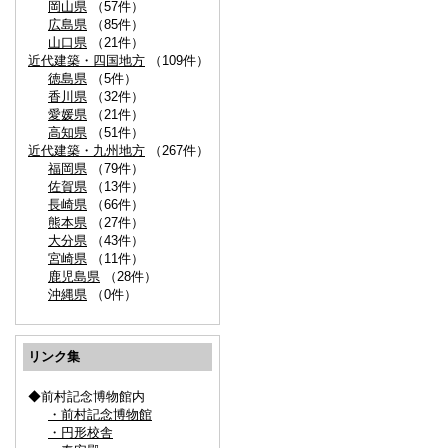
岡山県
（57件）
広島県
（85件）
山口県
（21件）
近代建築・四国地方
（109件）
徳島県
（5件）
香川県
（32件）
愛媛県
（21件）
高知県
（51件）
近代建築・九州地方
（267件）
福岡県
（79件）
佐賀県
（13件）
長崎県
（66件）
熊本県
（27件）
大分県
（43件）
宮崎県
（11件）
鹿児島県
（28件）
沖縄県
（0件）
リンク集
◆前村記念博物館内
・前村記念博物館
・円形校舎