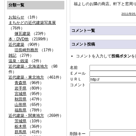
福よしのお隣の商店。軒下と窓周
分類一覧
2011年0
お知らせ
（1件）
まちかどの近代建築写真展
（76件）
コメント一覧
煉瓦建築
（23件）
本・DVD他
（2199件）
コメント投稿
近代建築
（90件）
旧長崎刑務所
（17件）
雑記
（27件）
コメントを入力して
投稿ボタン
を
温泉・銭湯
（2件）
近代建築・北海道地方
（98
名前
件）
Ｅメール
近代建築・東北地方
（461件）
ＵＲＬ
青森県
（96件）
コメント
岩手県
（80件）
宮城県
（95件）
秋田県
（47件）
山形県
（65件）
福島県
（78件）
近代建築・関東地方
（269件）
茨城県
（10件）
栃木県
（36件）
群馬県
（41件）
削除キー