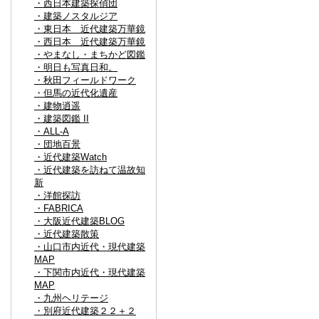
・西日本建築探偵団
・建築ノスタルジア
・東日本 近代建築万華鏡
・西日本 近代建築万華鏡
・やまなし・まちかど図鑑
・明日も写真日和。
・秋田フィールドワーク
・但馬の近代化遺産
・建物逍遥
・建築図鑑 II
・ALL-A
・団地百景
・近代建築Watch
・近代建築を訪ねて温故知
新
・洋館探訪
・FABRICA
・大阪近代建築BLOG
・近代建築散策
・山口市内近代・現代建築
MAP
・下関市内近代・現代建築
MAP
・九州ヘリテージ
・別府近代建築２２＋２