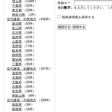
埼玉県
（139件）
投稿キー
千葉県
（32件）
タの数字」
を入力してください。（
東京都
（10件）
神奈川県
（1件）
投稿者情報を保存する
近代建築・中部地方
（436件）
新潟県
（50件）
富山県
（85件）
石川県
（14件）
福井県
（41件）
山梨県
（26件）
長野県
（77件）
岐阜県
（40件）
静岡県
（23件）
愛知県
（45件）
三重県
（35件）
近代建築・近畿地方
（107件）
滋賀県
（26件）
京都府
（10件）
大阪府
（24件）
兵庫県
（20件）
奈良県
（19件）
和歌山県
（8件）
近代建築・中国地方
（180件）
鳥取県
（3件）
島根県
（14件）