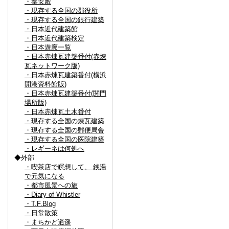
・奉安殿
・現存する全国の郡役所
・現存する全国の銀行建築
・日本近代建築館
・日本近代建築検定
・日本遊廓一覧
・日本赤煉瓦建築番付(赤煉
瓦ネットワーク版)
・日本赤煉瓦建築番付(横浜
開港資料館版)
・日本赤煉瓦建築番付(関門
場所版)
・日本赤煉瓦土木番付
・現存する全国の煉瓦建築
・現存する全国の郵便局舎
・現存する全国の医院建築
・レギーネは何処へ
◆外部
・喫茶店で瞑想して、 銭湯
で元気になる
・都市風景への旅
・Diary of Whistler
・T.F.Blog
・日常散策
・まちかど逍遥