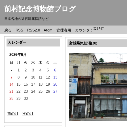
前村記念博物館ブログ
日本各地の近代建築探訪など
戻る
RSS
RSS2.0
Atom
管理者用
カウンタ :
カレンダー
宮城県気仙沼(30)
2026年6月
日
月
火
水
木
金
土
-
1
2
3
4
5
6
7
8
9
10
11
12
13
14
15
16
17
18
19
20
21
22
23
24
25
26
27
28
29
30
-
-
-
-
-
-
-
-
-
-
-
前の月
次の月