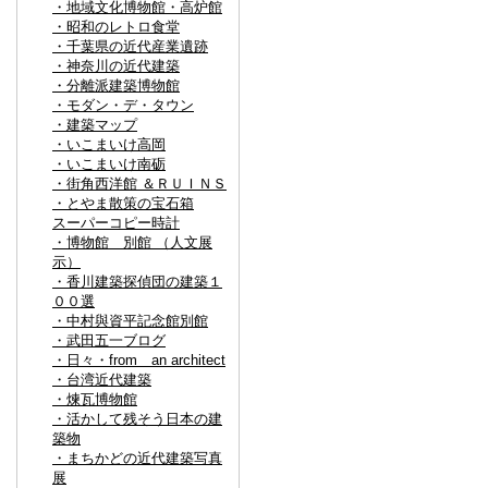
・地域文化博物館・高炉館
・昭和のレトロ食堂
・千葉県の近代産業遺跡
・神奈川の近代建築
・分離派建築博物館
・モダン・デ・タウン
・建築マップ
・いこまいけ高岡
・いこまいけ南砺
・街角西洋館 ＆ＲＵＩＮＳ
・とやま散策の宝石箱
スーパーコピー時計
・博物館 別館 （人文展
示）
・香川建築探偵団の建築１
００選
・中村與資平記念館別館
・武田五一ブログ
・日々・from an architect
・台湾近代建築
・煉瓦博物館
・活かして残そう日本の建
築物
・まちかどの近代建築写真
展