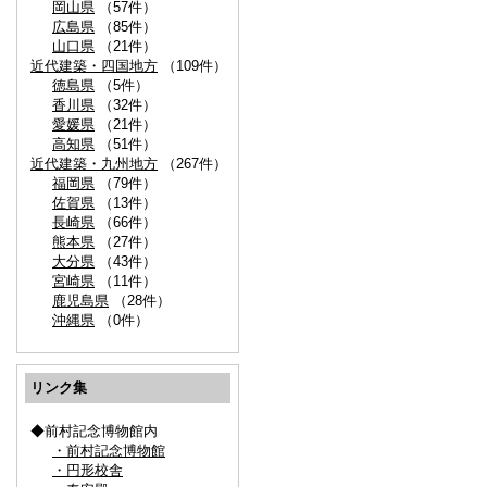
岡山県
（57件）
広島県
（85件）
山口県
（21件）
近代建築・四国地方
（109件）
徳島県
（5件）
香川県
（32件）
愛媛県
（21件）
高知県
（51件）
近代建築・九州地方
（267件）
福岡県
（79件）
佐賀県
（13件）
長崎県
（66件）
熊本県
（27件）
大分県
（43件）
宮崎県
（11件）
鹿児島県
（28件）
沖縄県
（0件）
リンク集
◆前村記念博物館内
・前村記念博物館
・円形校舎