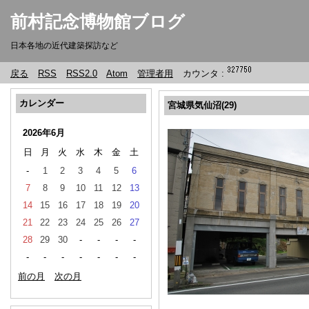
前村記念博物館ブログ
日本各地の近代建築探訪など
戻る
RSS
RSS2.0
Atom
管理者用
カウンタ :
カレンダー
宮城県気仙沼(29)
2026年6月
日
月
火
水
木
金
土
-
1
2
3
4
5
6
7
8
9
10
11
12
13
14
15
16
17
18
19
20
21
22
23
24
25
26
27
28
29
30
-
-
-
-
-
-
-
-
-
-
-
前の月
次の月