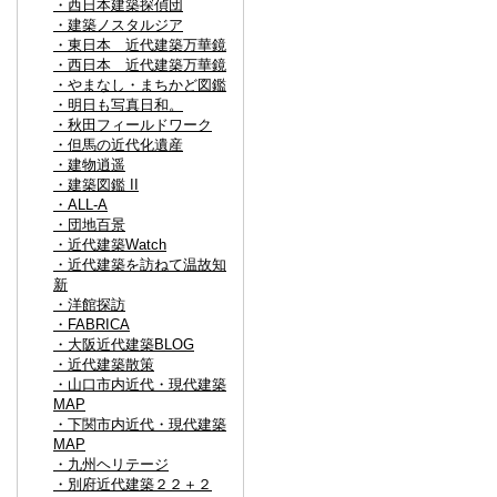
・西日本建築探偵団
・建築ノスタルジア
・東日本 近代建築万華鏡
・西日本 近代建築万華鏡
・やまなし・まちかど図鑑
・明日も写真日和。
・秋田フィールドワーク
・但馬の近代化遺産
・建物逍遥
・建築図鑑 II
・ALL-A
・団地百景
・近代建築Watch
・近代建築を訪ねて温故知
新
・洋館探訪
・FABRICA
・大阪近代建築BLOG
・近代建築散策
・山口市内近代・現代建築
MAP
・下関市内近代・現代建築
MAP
・九州ヘリテージ
・別府近代建築２２＋２