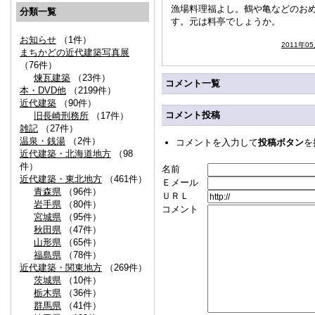
漁場料理福よし。鶴や亀などのお
分類一覧
す。元は料亭でしょうか。
お知らせ
（1件）
2011年0
まちかどの近代建築写真展
（76件）
煉瓦建築
（23件）
コメント一覧
本・DVD他
（2199件）
近代建築
（90件）
コメント投稿
旧長崎刑務所
（17件）
雑記
（27件）
温泉・銭湯
（2件）
コメントを入力して
投稿ボタン
を
近代建築・北海道地方
（98
件）
名前
近代建築・東北地方
（461件）
Ｅメール
青森県
（96件）
ＵＲＬ
岩手県
（80件）
コメント
宮城県
（95件）
秋田県
（47件）
山形県
（65件）
福島県
（78件）
近代建築・関東地方
（269件）
茨城県
（10件）
栃木県
（36件）
群馬県
（41件）