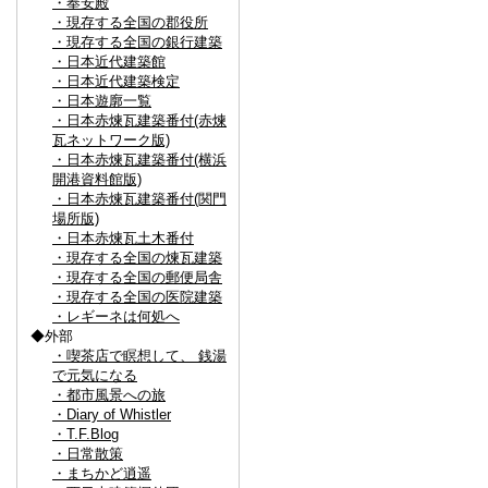
・奉安殿
・現存する全国の郡役所
・現存する全国の銀行建築
・日本近代建築館
・日本近代建築検定
・日本遊廓一覧
・日本赤煉瓦建築番付(赤煉
瓦ネットワーク版)
・日本赤煉瓦建築番付(横浜
開港資料館版)
・日本赤煉瓦建築番付(関門
場所版)
・日本赤煉瓦土木番付
・現存する全国の煉瓦建築
・現存する全国の郵便局舎
・現存する全国の医院建築
・レギーネは何処へ
◆外部
・喫茶店で瞑想して、 銭湯
で元気になる
・都市風景への旅
・Diary of Whistler
・T.F.Blog
・日常散策
・まちかど逍遥