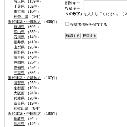
埼玉県
（139件）
削除キー
千葉県
（32件）
投稿キー
東京都
（10件）
タの数字」
を入力してください。（
神奈川県
（1件）
近代建築・中部地方
（436件）
投稿者情報を保存する
新潟県
（50件）
富山県
（85件）
石川県
（14件）
福井県
（41件）
山梨県
（26件）
長野県
（77件）
岐阜県
（40件）
静岡県
（23件）
愛知県
（45件）
三重県
（35件）
近代建築・近畿地方
（107件）
滋賀県
（26件）
京都府
（10件）
大阪府
（24件）
兵庫県
（20件）
奈良県
（19件）
和歌山県
（8件）
近代建築・中国地方
（180件）
鳥取県
（3件）
島根県
（14件）