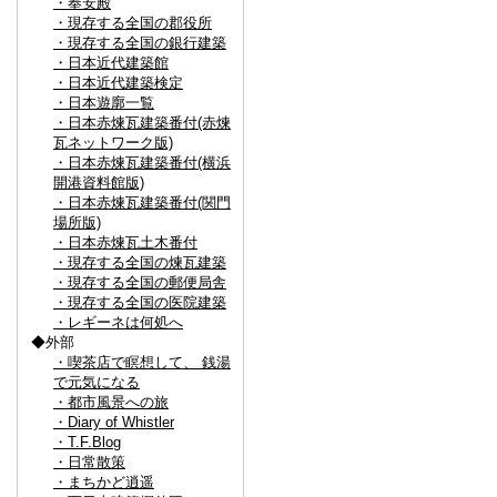
・奉安殿
・現存する全国の郡役所
・現存する全国の銀行建築
・日本近代建築館
・日本近代建築検定
・日本遊廓一覧
・日本赤煉瓦建築番付(赤煉
瓦ネットワーク版)
・日本赤煉瓦建築番付(横浜
開港資料館版)
・日本赤煉瓦建築番付(関門
場所版)
・日本赤煉瓦土木番付
・現存する全国の煉瓦建築
・現存する全国の郵便局舎
・現存する全国の医院建築
・レギーネは何処へ
◆外部
・喫茶店で瞑想して、 銭湯
で元気になる
・都市風景への旅
・Diary of Whistler
・T.F.Blog
・日常散策
・まちかど逍遥