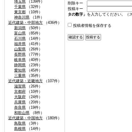
埼玉県
（139件）
削除キー
千葉県
（32件）
投稿キー
東京都
（10件）
タの数字」
を入力してください。（
神奈川県
（1件）
近代建築・中部地方
（436件）
投稿者情報を保存する
新潟県
（50件）
富山県
（85件）
石川県
（14件）
福井県
（41件）
山梨県
（26件）
長野県
（77件）
岐阜県
（40件）
静岡県
（23件）
愛知県
（45件）
三重県
（35件）
近代建築・近畿地方
（107件）
滋賀県
（26件）
京都府
（10件）
大阪府
（24件）
兵庫県
（20件）
奈良県
（19件）
和歌山県
（8件）
近代建築・中国地方
（180件）
鳥取県
（3件）
島根県
（14件）