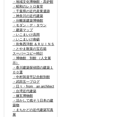
・地域文化博物館・高炉館
・昭和のレトロ食堂
・千葉県の近代産業遺跡
・神奈川の近代建築
・分離派建築博物館
・モダン・デ・タウン
・建築マップ
・いこまいけ高岡
・いこまいけ南砺
・街角西洋館 ＆ＲＵＩＮＳ
・とやま散策の宝石箱
スーパーコピー時計
・博物館 別館 （人文展
示）
・香川建築探偵団の建築１
００選
・中村與資平記念館別館
・武田五一ブログ
・日々・from an architect
・台湾近代建築
・煉瓦博物館
・活かして残そう日本の建
築物
・まちかどの近代建築写真
展