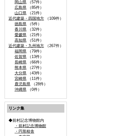
岡山県
（57件）
広島県
（85件）
山口県
（21件）
近代建築・四国地方
（109件）
徳島県
（5件）
香川県
（32件）
愛媛県
（21件）
高知県
（51件）
近代建築・九州地方
（267件）
福岡県
（79件）
佐賀県
（13件）
長崎県
（66件）
熊本県
（27件）
大分県
（43件）
宮崎県
（11件）
鹿児島県
（28件）
沖縄県
（0件）
リンク集
◆前村記念博物館内
・前村記念博物館
・円形校舎