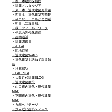
・西日本建築探偵団
・建築ノスタルジア
・東日本 近代建築万華鏡
・西日本 近代建築万華鏡
・やまなし・まちかど図鑑
・明日も写真日和。
・秋田フィールドワーク
・但馬の近代化遺産
・建物逍遥
・建築図鑑 II
・ALL-A
・団地百景
・近代建築Watch
・近代建築を訪ねて温故知
新
・洋館探訪
・FABRICA
・大阪近代建築BLOG
・近代建築散策
・山口市内近代・現代建築
MAP
・下関市内近代・現代建築
MAP
・九州ヘリテージ
・別府近代建築２２＋２