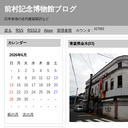
前村記念博物館ブログ
日本各地の近代建築探訪など
戻る
RSS
RSS2.0
Atom
管理者用
カウンタ :
カレンダー
青森県金木(03)
2026年6月
日
月
火
水
木
金
土
-
1
2
3
4
5
6
7
8
9
10
11
12
13
14
15
16
17
18
19
20
21
22
23
24
25
26
27
28
29
30
-
-
-
-
-
-
-
-
-
-
-
前の月
次の月