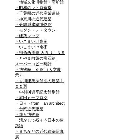
・地域文化博物館・高炉館
・昭和のレトロ食堂
・千葉県の近代産業遺跡
・神奈川の近代建築
・分離派建築博物館
・モダン・デ・タウン
・建築マップ
・いこまいけ高岡
・いこまいけ南砺
・街角西洋館 ＆ＲＵＩＮＳ
・とやま散策の宝石箱
スーパーコピー時計
・博物館 別館 （人文展
示）
・香川建築探偵団の建築１
００選
・中村與資平記念館別館
・武田五一ブログ
・日々・from an architect
・台湾近代建築
・煉瓦博物館
・活かして残そう日本の建
築物
・まちかどの近代建築写真
展