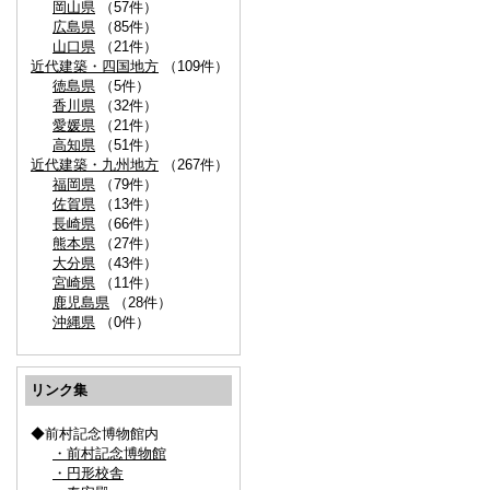
岡山県
（57件）
広島県
（85件）
山口県
（21件）
近代建築・四国地方
（109件）
徳島県
（5件）
香川県
（32件）
愛媛県
（21件）
高知県
（51件）
近代建築・九州地方
（267件）
福岡県
（79件）
佐賀県
（13件）
長崎県
（66件）
熊本県
（27件）
大分県
（43件）
宮崎県
（11件）
鹿児島県
（28件）
沖縄県
（0件）
リンク集
◆前村記念博物館内
・前村記念博物館
・円形校舎