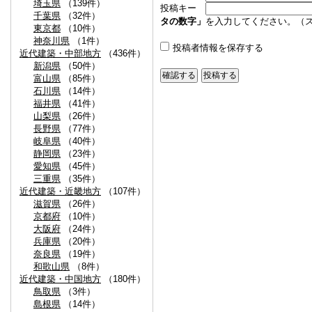
埼玉県
（139件）
投稿キー
千葉県
（32件）
タの数字」
を入力してください。（
東京都
（10件）
神奈川県
（1件）
投稿者情報を保存する
近代建築・中部地方
（436件）
新潟県
（50件）
富山県
（85件）
石川県
（14件）
福井県
（41件）
山梨県
（26件）
長野県
（77件）
岐阜県
（40件）
静岡県
（23件）
愛知県
（45件）
三重県
（35件）
近代建築・近畿地方
（107件）
滋賀県
（26件）
京都府
（10件）
大阪府
（24件）
兵庫県
（20件）
奈良県
（19件）
和歌山県
（8件）
近代建築・中国地方
（180件）
鳥取県
（3件）
島根県
（14件）