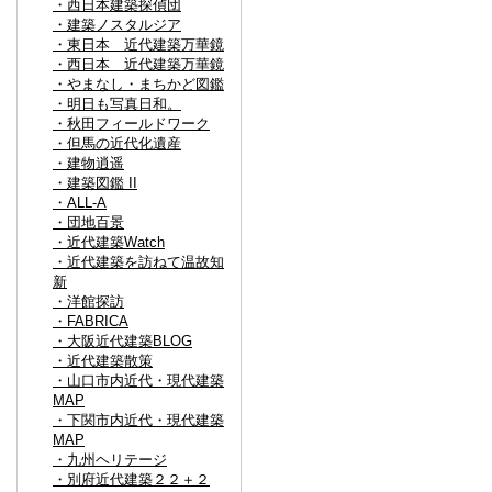
・西日本建築探偵団
・建築ノスタルジア
・東日本 近代建築万華鏡
・西日本 近代建築万華鏡
・やまなし・まちかど図鑑
・明日も写真日和。
・秋田フィールドワーク
・但馬の近代化遺産
・建物逍遥
・建築図鑑 II
・ALL-A
・団地百景
・近代建築Watch
・近代建築を訪ねて温故知
新
・洋館探訪
・FABRICA
・大阪近代建築BLOG
・近代建築散策
・山口市内近代・現代建築
MAP
・下関市内近代・現代建築
MAP
・九州ヘリテージ
・別府近代建築２２＋２