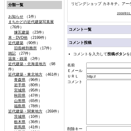
リビングショップ カネキチ。アー
分類一覧
2008年0
お知らせ
（1件）
まちかどの近代建築写真展
（76件）
コメント一覧
煉瓦建築
（23件）
本・DVD他
（2199件）
コメント投稿
近代建築
（90件）
旧長崎刑務所
（17件）
雑記
（27件）
コメントを入力して
投稿ボタン
を
温泉・銭湯
（2件）
近代建築・北海道地方
（98
名前
件）
Ｅメール
近代建築・東北地方
（461件）
ＵＲＬ
青森県
（96件）
コメント
岩手県
（80件）
宮城県
（95件）
秋田県
（47件）
山形県
（65件）
福島県
（78件）
近代建築・関東地方
（269件）
茨城県
（10件）
栃木県
（36件）
群馬県
（41件）
削除キー