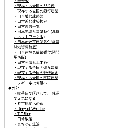
・奉安殿
・現存する全国の郡役所
・現存する全国の銀行建築
・日本近代建築館
・日本近代建築検定
・日本遊廓一覧
・日本赤煉瓦建築番付(赤煉
瓦ネットワーク版)
・日本赤煉瓦建築番付(横浜
開港資料館版)
・日本赤煉瓦建築番付(関門
場所版)
・日本赤煉瓦土木番付
・現存する全国の煉瓦建築
・現存する全国の郵便局舎
・現存する全国の医院建築
・レギーネは何処へ
◆外部
・喫茶店で瞑想して、 銭湯
で元気になる
・都市風景への旅
・Diary of Whistler
・T.F.Blog
・日常散策
・まちかど逍遥