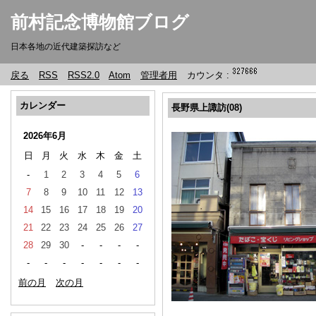
前村記念博物館ブログ
日本各地の近代建築探訪など
戻る
RSS
RSS2.0
Atom
管理者用
カウンタ :
カレンダー
長野県上諏訪(08)
2026年6月
日
月
火
水
木
金
土
-
1
2
3
4
5
6
7
8
9
10
11
12
13
14
15
16
17
18
19
20
21
22
23
24
25
26
27
28
29
30
-
-
-
-
-
-
-
-
-
-
-
前の月
次の月