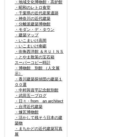
・地域文化博物館・高炉館
・昭和のレトロ食堂
・千葉県の近代産業遺跡
・神奈川の近代建築
・分離派建築博物館
・モダン・デ・タウン
・建築マップ
・いこまいけ高岡
・いこまいけ南砺
・街角西洋館 ＆ＲＵＩＮＳ
・とやま散策の宝石箱
スーパーコピー時計
・博物館 別館 （人文展
示）
・香川建築探偵団の建築１
００選
・中村與資平記念館別館
・武田五一ブログ
・日々・from an architect
・台湾近代建築
・煉瓦博物館
・活かして残そう日本の建
築物
・まちかどの近代建築写真
展