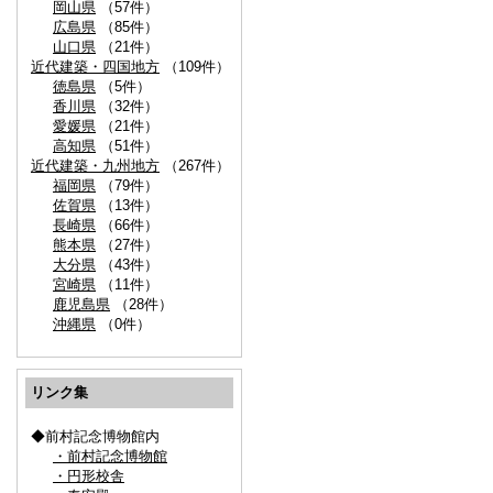
岡山県
（57件）
広島県
（85件）
山口県
（21件）
近代建築・四国地方
（109件）
徳島県
（5件）
香川県
（32件）
愛媛県
（21件）
高知県
（51件）
近代建築・九州地方
（267件）
福岡県
（79件）
佐賀県
（13件）
長崎県
（66件）
熊本県
（27件）
大分県
（43件）
宮崎県
（11件）
鹿児島県
（28件）
沖縄県
（0件）
リンク集
◆前村記念博物館内
・前村記念博物館
・円形校舎