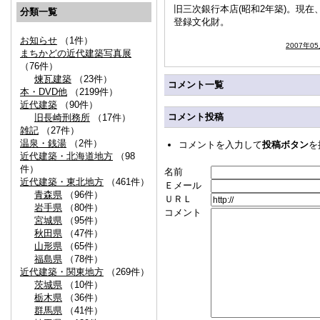
旧三次銀行本店(昭和2年築)。現
分類一覧
登録文化財。
お知らせ
（1件）
2007年0
まちかどの近代建築写真展
（76件）
煉瓦建築
（23件）
コメント一覧
本・DVD他
（2199件）
近代建築
（90件）
コメント投稿
旧長崎刑務所
（17件）
雑記
（27件）
温泉・銭湯
（2件）
コメントを入力して
投稿ボタン
を
近代建築・北海道地方
（98
件）
名前
近代建築・東北地方
（461件）
Ｅメール
青森県
（96件）
ＵＲＬ
岩手県
（80件）
コメント
宮城県
（95件）
秋田県
（47件）
山形県
（65件）
福島県
（78件）
近代建築・関東地方
（269件）
茨城県
（10件）
栃木県
（36件）
群馬県
（41件）