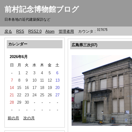
前村記念博物館ブログ
日本各地の近代建築探訪など
戻る
RSS
RSS2.0
Atom
管理者用
カウンタ :
カレンダー
広島県三次(07)
2026年6月
日
月
火
水
木
金
土
-
1
2
3
4
5
6
7
8
9
10
11
12
13
14
15
16
17
18
19
20
21
22
23
24
25
26
27
28
29
30
-
-
-
-
-
-
-
-
-
-
-
前の月
次の月