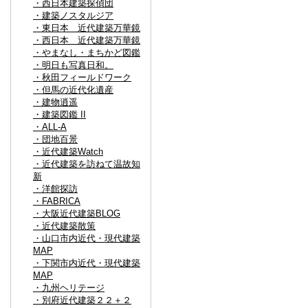
・西日本建築探偵団
・建築ノスタルジア
・東日本 近代建築万華鏡
・西日本 近代建築万華鏡
・やまなし・まちかど図鑑
・明日も写真日和。
・秋田フィールドワーク
・但馬の近代化遺産
・建物逍遥
・建築図鑑 II
・ALL-A
・団地百景
・近代建築Watch
・近代建築を訪ねて温故知
新
・洋館探訪
・FABRICA
・大阪近代建築BLOG
・近代建築散策
・山口市内近代・現代建築
MAP
・下関市内近代・現代建築
MAP
・九州ヘリテージ
・別府近代建築２２＋２