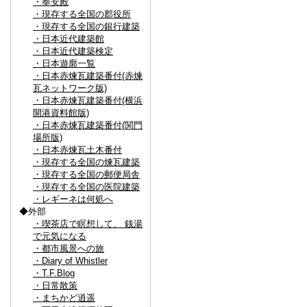
・奉安殿
・現存する全国の郡役所
・現存する全国の銀行建築
・日本近代建築館
・日本近代建築検定
・日本遊廓一覧
・日本赤煉瓦建築番付(赤煉
瓦ネットワーク版)
・日本赤煉瓦建築番付(横浜
開港資料館版)
・日本赤煉瓦建築番付(関門
場所版)
・日本赤煉瓦土木番付
・現存する全国の煉瓦建築
・現存する全国の郵便局舎
・現存する全国の医院建築
・レギーネは何処へ
◆外部
・喫茶店で瞑想して、 銭湯
で元気になる
・都市風景への旅
・Diary of Whistler
・T.F.Blog
・日常散策
・まちかど逍遥