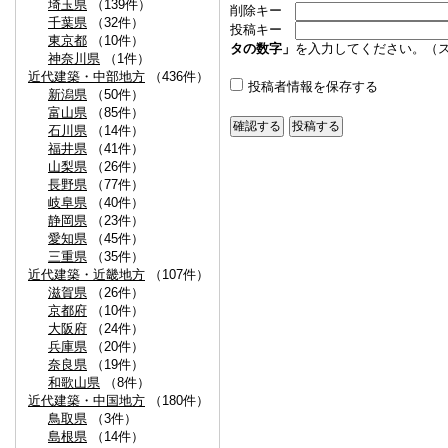
埼玉県
（139件）
削除キー
千葉県
（32件）
投稿キー
東京都
（10件）
タの数字」
を入力してください。（
神奈川県
（1件）
近代建築・中部地方
（436件）
投稿者情報を保存する
新潟県
（50件）
富山県
（85件）
石川県
（14件）
福井県
（41件）
山梨県
（26件）
長野県
（77件）
岐阜県
（40件）
静岡県
（23件）
愛知県
（45件）
三重県
（35件）
近代建築・近畿地方
（107件）
滋賀県
（26件）
京都府
（10件）
大阪府
（24件）
兵庫県
（20件）
奈良県
（19件）
和歌山県
（8件）
近代建築・中国地方
（180件）
鳥取県
（3件）
島根県
（14件）