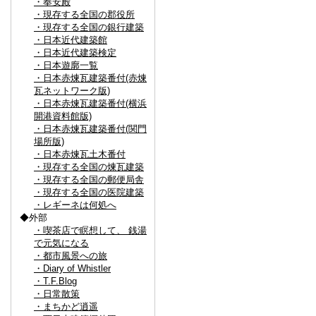
・奉安殿
・現存する全国の郡役所
・現存する全国の銀行建築
・日本近代建築館
・日本近代建築検定
・日本遊廓一覧
・日本赤煉瓦建築番付(赤煉
瓦ネットワーク版)
・日本赤煉瓦建築番付(横浜
開港資料館版)
・日本赤煉瓦建築番付(関門
場所版)
・日本赤煉瓦土木番付
・現存する全国の煉瓦建築
・現存する全国の郵便局舎
・現存する全国の医院建築
・レギーネは何処へ
◆外部
・喫茶店で瞑想して、 銭湯
で元気になる
・都市風景への旅
・Diary of Whistler
・T.F.Blog
・日常散策
・まちかど逍遥