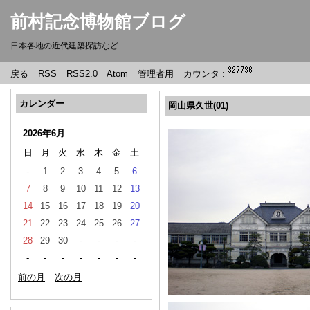
前村記念博物館ブログ
日本各地の近代建築探訪など
戻る
RSS
RSS2.0
Atom
管理者用
カウンタ :
カレンダー
岡山県久世(01)
2026年6月
日
月
火
水
木
金
土
-
1
2
3
4
5
6
7
8
9
10
11
12
13
14
15
16
17
18
19
20
21
22
23
24
25
26
27
28
29
30
-
-
-
-
-
-
-
-
-
-
-
前の月
次の月