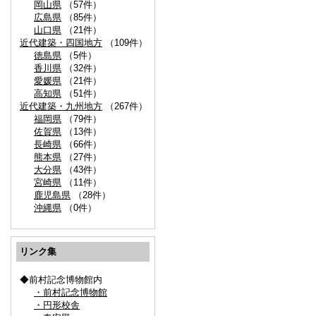
岡山県
（57件）
広島県
（85件）
山口県
（21件）
近代建築・四国地方
（109件）
徳島県
（5件）
香川県
（32件）
愛媛県
（21件）
高知県
（51件）
近代建築・九州地方
（267件）
福岡県
（79件）
佐賀県
（13件）
長崎県
（66件）
熊本県
（27件）
大分県
（43件）
宮崎県
（11件）
鹿児島県
（28件）
沖縄県
（0件）
リンク集
◆前村記念博物館内
・前村記念博物館
・円形校舎