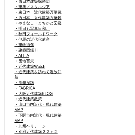
・西日本建築探偵団
・建築ノスタルジア
・東日本 近代建築万華鏡
・西日本 近代建築万華鏡
・やまなし・まちかど図鑑
・明日も写真日和。
・秋田フィールドワーク
・但馬の近代化遺産
・建物逍遥
・建築図鑑 II
・ALL-A
・団地百景
・近代建築Watch
・近代建築を訪ねて温故知
新
・洋館探訪
・FABRICA
・大阪近代建築BLOG
・近代建築散策
・山口市内近代・現代建築
MAP
・下関市内近代・現代建築
MAP
・九州ヘリテージ
・別府近代建築２２＋２