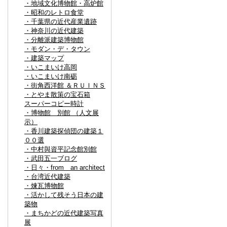
・地域文化博物館・高炉館
・昭和のレトロ食堂
・千葉県の近代産業遺跡
・神奈川の近代建築
・分離派建築博物館
・モダン・デ・タウン
・建築マップ
・いこまいけ高岡
・いこまいけ南砺
・街角西洋館 ＆ＲＵＩＮＳ
・とやま散策の宝石箱
スーパーコピー時計
・博物館 別館 （人文展
示）
・香川建築探偵団の建築１
００選
・中村與資平記念館別館
・武田五一ブログ
・日々・from an architect
・台湾近代建築
・煉瓦博物館
・活かして残そう日本の建
築物
・まちかどの近代建築写真
展