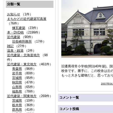
分類一覧
お知らせ
（1件）
まちかどの近代建築写真展
（76件）
煉瓦建築
（23件）
本・DVD他
（2199件）
近代建築
（90件）
旧長崎刑務所
（17件）
雑記
（27件）
温泉・銭湯
（2件）
近代建築・北海道地方
（98
件）
近代建築・東北地方
（461件）
旧遷喬尋常小学校(明治40年築)
青森県
（96件）
校舎です。勝手に、この校舎は丘
岩手県
（80件）
もっと大きな建物だと、思ってお
宮城県
（95件）
秋田県
（47件）
2007年0
山形県
（65件）
福島県
（78件）
近代建築・関東地方
（269件）
コメント一覧
茨城県
（10件）
栃木県
（36件）
コメント投稿
群馬県
（41件）