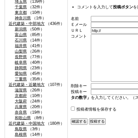
埼玉県
（139件）
千葉県
（32件）
コメントを入力して
投稿ボタン
を
東京都
（10件）
神奈川県
（1件）
名前
近代建築・中部地方
（436件）
Ｅメール
新潟県
（50件）
ＵＲＬ
富山県
（85件）
コメント
石川県
（14件）
福井県
（41件）
山梨県
（26件）
長野県
（77件）
岐阜県
（40件）
静岡県
（23件）
愛知県
（45件）
三重県
（35件）
近代建築・近畿地方
（107件）
削除キー
滋賀県
（26件）
投稿キー
京都府
（10件）
タの数字」
を入力してください。（
大阪府
（24件）
兵庫県
（20件）
投稿者情報を保存する
奈良県
（19件）
和歌山県
（8件）
近代建築・中国地方
（180件）
鳥取県
（3件）
島根県
（14件）