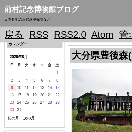
前村記念博物館ブログ
日本各地の近代建築探訪など
戻る
RSS
RSS2.0
Atom
管
カレンダー
大分県豊後森(0
2026年8月
日
月
火
水
木
金
土
-
-
-
-
-
-
1
2
3
4
5
6
7
8
9
10
11
12
13
14
15
16
17
18
19
20
21
22
23
24
25
26
27
28
29
30
31
-
-
-
-
-
前の月
次の月