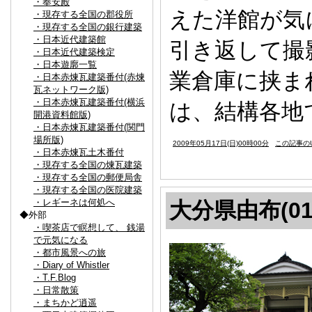
・奉安殿
えた洋館が気
・現存する全国の郡役所
・現存する全国の銀行建築
・日本近代建築館
引き返して撮
・日本近代建築検定
・日本遊廓一覧
業倉庫に挟ま
・日本赤煉瓦建築番付(赤煉
瓦ネットワーク版)
・日本赤煉瓦建築番付(横浜
は、結構各地
開港資料館版)
・日本赤煉瓦建築番付(関門
場所版)
2009年05月17日(日)00時00分
この記事のU
・日本赤煉瓦土木番付
・現存する全国の煉瓦建築
・現存する全国の郵便局舎
・現存する全国の医院建築
・レギーネは何処へ
大分県由布(01
◆外部
・喫茶店で瞑想して、 銭湯
で元気になる
・都市風景への旅
・Diary of Whistler
・T.F.Blog
・日常散策
・まちかど逍遥