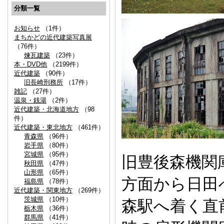
分類一覧
お知らせ
（1件）
まちかどの近代建築写真展
（76件）
煉瓦建築
（23件）
本・DVD他
（2199件）
近代建築
（90件）
旧長崎刑務所
（17件）
雑記
（27件）
温泉・銭湯
（2件）
近代建築・北海道地方
（98
件）
近代建築・東北地方
（461件）
青森県
（96件）
岩手県
（80件）
宮城県
（95件）
旧豊後森機関庫
秋田県
（47件）
山形県
（65件）
方面から日田
福島県
（78件）
近代建築・関東地方
（269件）
茨城県
（10件）
森駅へ着く直
栃木県
（36件）
群馬県
（41件）