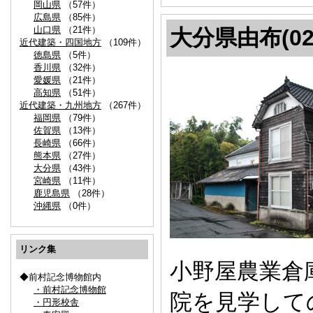
岡山県
（57件）
広島県
（85件）
山口県
（21件）
大分県由布(02
近代建築・四国地方
（109件）
徳島県
（5件）
香川県
（32件）
愛媛県
（21件）
高知県
（51件）
近代建築・九州地方
（267件）
福岡県
（79件）
佐賀県
（13件）
長崎県
（66件）
熊本県
（27件）
大分県
（43件）
宮崎県
（11件）
鹿児島県
（28件）
沖縄県
（0件）
リンク集
小野屋農業倉
◆前村記念博物館内
・前村記念博物館
院を見学して
・円形校舎