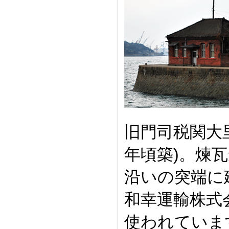
旧門司税関大里
年頃築)。煉
沿いの突端に
和幸運輸株式
使われていま