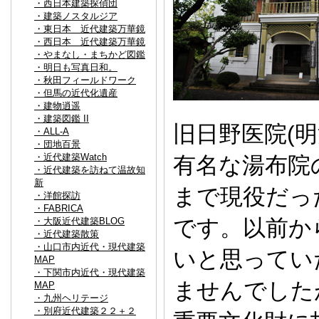
・西日本建築探偵団
・建築ノスタルジア
・東日本 近代建築万華鏡
・西日本 近代建築万華鏡
・やまなし・まちかど図鑑
・明日も写真日和。
・秋田フィールドワーク
・但馬の近代化遺産
・建物逍遥
・建築図鑑 II
旧日野医院(明
・ALL-A
・団地百景
・近代建築Watch
有名な湯布院
・近代建築を訪ねて温故知
新
まで現役だっ
・洋館探訪
・FABRICA
です。以前か
・大阪近代建築BLOG
・近代建築散策
・山口市内近代・現代建築
いと思ってい
MAP
・下関市内近代・現代建築
ませんでした
MAP
・九州ヘリテージ
・別府近代建築２２＋２