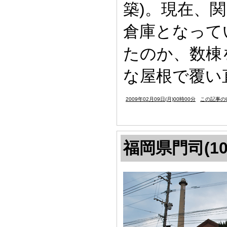
築)。現在、
倉庫となって
たのか、数棟
な屋根で覆い
2009年02月09日(月)00時00分
この記事のU
福岡県門司(10