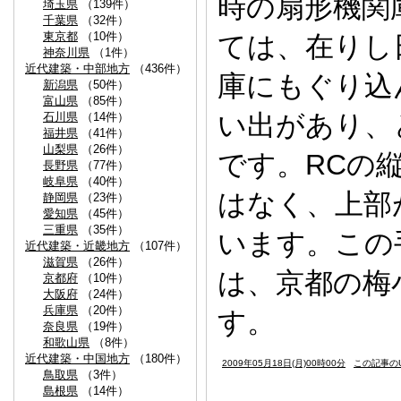
時の扇形機関
埼玉県
（139件）
千葉県
（32件）
東京都
（10件）
ては、在りし
神奈川県
（1件）
近代建築・中部地方
（436件）
庫にもぐり込
新潟県
（50件）
富山県
（85件）
い出があり、
石川県
（14件）
福井県
（41件）
山梨県
（26件）
です。RCの
長野県
（77件）
岐阜県
（40件）
はなく、上部
静岡県
（23件）
愛知県
（45件）
三重県
（35件）
います。この
近代建築・近畿地方
（107件）
滋賀県
（26件）
は、京都の梅
京都府
（10件）
大阪府
（24件）
兵庫県
（20件）
す。
奈良県
（19件）
和歌山県
（8件）
近代建築・中国地方
（180件）
2009年05月18日(月)00時00分
この記事のU
鳥取県
（3件）
島根県
（14件）