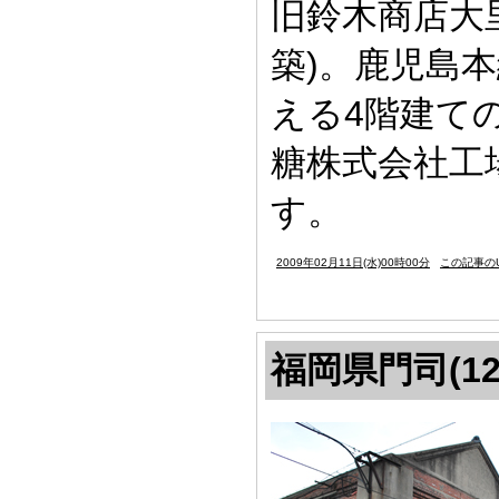
旧鈴木商店大
築)。鹿児島
える4階建て
糖株式会社工
す。
2009年02月11日(水)00時00分
この記事のU
福岡県門司(12