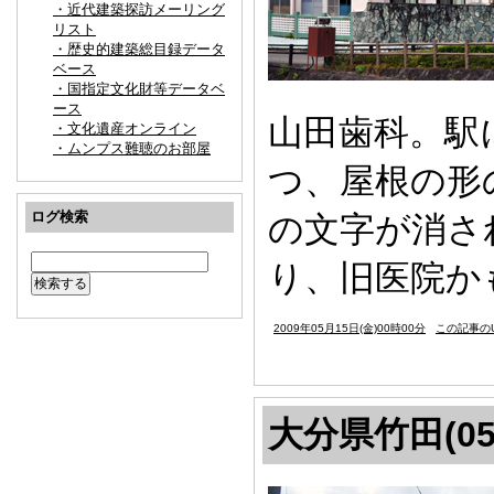
・近代建築探訪メーリング
リスト
・歴史的建築総目録データ
ベース
・国指定文化財等データベ
ース
山田歯科。駅
・文化遺産オンライン
・ムンプス難聴のお部屋
つ、屋根の形
ログ検索
の文字が消さ
り、旧医院か
2009年05月15日(金)00時00分
この記事のU
大分県竹田(05