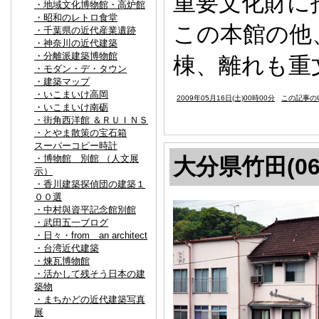
重要文化財に
・地域文化博物館・高炉館
・昭和のレトロ食堂
この本館の他
・千葉県の近代産業遺跡
・神奈川の近代建築
・分離派建築博物館
棟、離れも重
・モダン・デ・タウン
・建築マップ
・いこまいけ高岡
2009年05月16日(土)00時00分
この記事のU
・いこまいけ南砺
・街角西洋館 ＆ＲＵＩＮＳ
・とやま散策の宝石箱
スーパーコピー時計
・博物館 別館 （人文展
大分県竹田(06
示）
・香川建築探偵団の建築１
００選
・中村與資平記念館別館
・武田五一ブログ
・日々・from an architect
・台湾近代建築
・煉瓦博物館
・活かして残そう日本の建
築物
・まちかどの近代建築写真
展