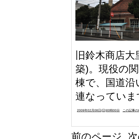
旧鈴木商店大
築)。現役の
棟で、国道沿
連なっていま
2009年02月08日(日)00時00分
この記事のU
前のページ
次