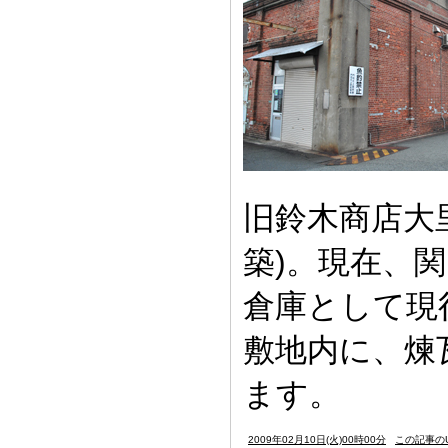
旧鈴木商店大
築)。現在、
倉庫として現
敷地内に、煉
ます。
2009年02月10日(火)00時00分
この記事のU