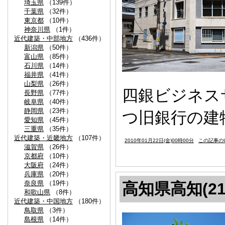
埼玉県
（139件）
千葉県
（32件）
東京都
（10件）
神奈川県
（1件）
近代建築・中部地方
（436件）
新潟県
（50件）
富山県
（85件）
石川県
（14件）
福井県
（41件）
山梨県
（26件）
四銀ビジネス
長野県
（77件）
岐阜県
（40件）
静岡県
（23件）
つ旧銀行の建
愛知県
（45件）
三重県
（35件）
近代建築・近畿地方
（107件）
2010年01月22日(金)00時00分
この記事のU
滋賀県
（26件）
京都府
（10件）
大阪府
（24件）
兵庫県
（20件）
奈良県
（19件）
高知県高知(21
和歌山県
（8件）
近代建築・中国地方
（180件）
鳥取県
（3件）
島根県
（14件）