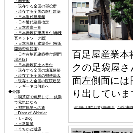
・奉安殿
・現存する全国の郡役所
・現存する全国の銀行建築
・日本近代建築館
・日本近代建築検定
・日本遊廓一覧
・日本赤煉瓦建築番付(赤煉
瓦ネットワーク版)
・日本赤煉瓦建築番付(横浜
開港資料館版)
百足屋産業本
・日本赤煉瓦建築番付(関門
場所版)
クの足袋屋さ
・日本赤煉瓦土木番付
・現存する全国の煉瓦建築
・現存する全国の郵便局舎
面左側面には
・現存する全国の医院建築
・レギーネは何処へ
り出していま
◆外部
・喫茶店で瞑想して、 銭湯
で元気になる
・都市風景への旅
2010年01月21日(木)00時00分
この記事のU
・Diary of Whistler
・T.F.Blog
・日常散策
・まちかど逍遥