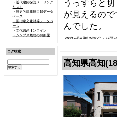
うっすらと切
・近代建築探訪メーリング
リスト
・歴史的建築総目録データ
が見えるので
ベース
・国指定文化財等データベ
んでした。
ース
・文化遺産オンライン
・ムンプス難聴のお部屋
2010年01月19日(火)00時00分
この記事のU
ログ検索
高知県高知(18