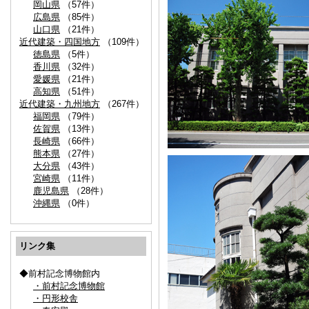
岡山県
（57件）
広島県
（85件）
山口県
（21件）
近代建築・四国地方
（109件）
徳島県
（5件）
香川県
（32件）
愛媛県
（21件）
高知県
（51件）
近代建築・九州地方
（267件）
福岡県
（79件）
佐賀県
（13件）
長崎県
（66件）
熊本県
（27件）
大分県
（43件）
宮崎県
（11件）
鹿児島県
（28件）
沖縄県
（0件）
リンク集
◆前村記念博物館内
・前村記念博物館
・円形校舎