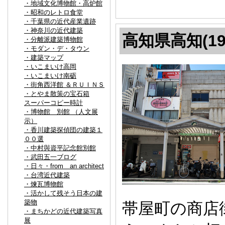
・地域文化博物館・高炉館
・昭和のレトロ食堂
・千葉県の近代産業遺跡
・神奈川の近代建築
高知県高知(19
・分離派建築博物館
・モダン・デ・タウン
・建築マップ
・いこまいけ高岡
・いこまいけ南砺
・街角西洋館 ＆ＲＵＩＮＳ
・とやま散策の宝石箱
スーパーコピー時計
・博物館 別館 （人文展
示）
・香川建築探偵団の建築１
００選
・中村與資平記念館別館
・武田五一ブログ
・日々・from an architect
・台湾近代建築
・煉瓦博物館
・活かして残そう日本の建
築物
帯屋町の商店
・まちかどの近代建築写真
展