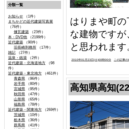
分類一覧
お知らせ
（1件）
はりまや町の
まちかどの近代建築写真展
（76件）
な建物ですが
煉瓦建築
（23件）
本・DVD他
（2199件）
近代建築
（90件）
と思われます
旧長崎刑務所
（17件）
雑記
（27件）
温泉・銭湯
（2件）
2010年01月23日(土)00時00分
この記事のU
近代建築・北海道地方
（98
件）
近代建築・東北地方
（461件）
青森県
（96件）
岩手県
（80件）
高知県高知(22
宮城県
（95件）
秋田県
（47件）
山形県
（65件）
福島県
（78件）
近代建築・関東地方
（269件）
茨城県
（10件）
栃木県
（36件）
群馬県
（41件）