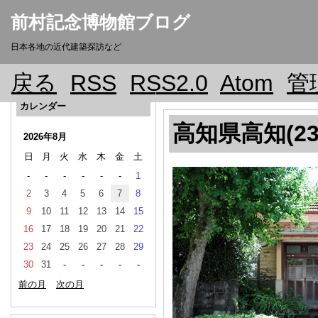
前村記念博物館ブログ
日本各地の近代建築探訪など
戻る
RSS
RSS2.0
Atom
管
カレンダー
高知県高知(23
2026年8月
日
月
火
水
木
金
土
-
-
-
-
-
-
1
2
3
4
5
6
7
8
9
10
11
12
13
14
15
16
17
18
19
20
21
22
23
24
25
26
27
28
29
30
31
-
-
-
-
-
前の月
次の月