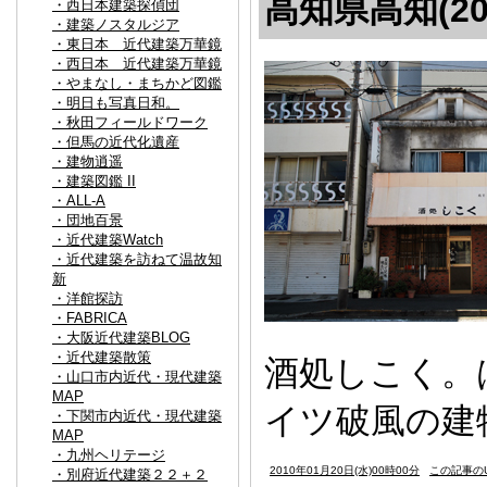
高知県高知(20
・西日本建築探偵団
・建築ノスタルジア
・東日本 近代建築万華鏡
・西日本 近代建築万華鏡
・やまなし・まちかど図鑑
・明日も写真日和。
・秋田フィールドワーク
・但馬の近代化遺産
・建物逍遥
・建築図鑑 II
・ALL-A
・団地百景
・近代建築Watch
・近代建築を訪ねて温故知
新
・洋館探訪
・FABRICA
・大阪近代建築BLOG
・近代建築散策
酒処しこく。
・山口市内近代・現代建築
MAP
イツ破風の建
・下関市内近代・現代建築
MAP
・九州ヘリテージ
2010年01月20日(水)00時00分
この記事のU
・別府近代建築２２＋２