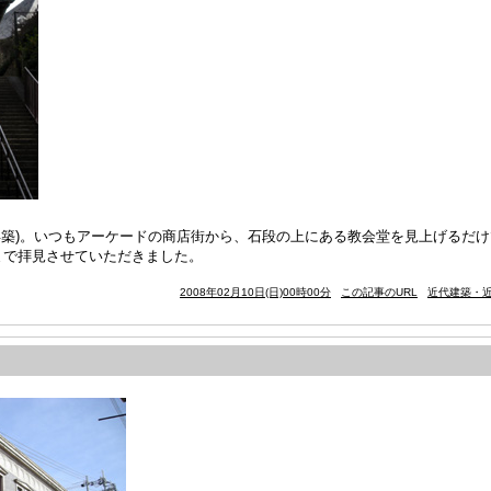
年築)。いつもアーケードの商店街から、石段の上にある教会堂を見上げるだ
まで拝見させていただきました。
2008年02月10日(日)00時00分
この記事のURL
近代建築・近