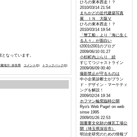
ひろの東本西走！？
2010/03/14 21:54
まちかどの近代建築写真
展 ＩＮ 大阪Ⅴ
ひろの東本西走！？
2010/03/14 19:54
「蟹工船」より「海に生く
る人々」が面白い
t2001t2001のブログ
2009/06/10 01:27
館となっています。
小杉町内ぶらり 続
すじてつジャストライン
畿地方::奈良県
コメント(0)
トラックバック(0)
2009/06/09 00:40
撮影禁止が守るものは
中小企業診断士がブラン
ド・デザイン・マーケティ
ングを解説！
2009/02/24 19:34
ホフマン輪窯臨時公開
Ryo's Web Page! on web
sinse 1995
2009/01/26 22:53
国重要文化財の煉瓦工場公
開（埼玉県深谷市）
明治史研究のための情報ブ