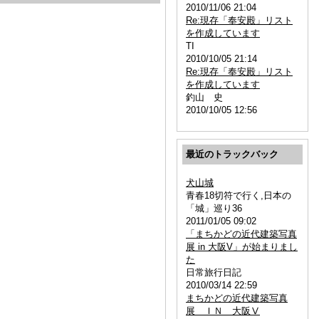
2010/11/06 21:04
Re:現存「奉安殿」リスト
を作成しています
TI
2010/10/05 21:14
Re:現存「奉安殿」リスト
を作成しています
釣山 史
2010/10/05 12:56
最近のトラックバック
犬山城
青春18切符で行く,日本の
「城」巡り36
2011/01/05 09:02
「まちかどの近代建築写真
展 in 大阪V」が始まりまし
た
日常旅行日記
2010/03/14 22:59
まちかどの近代建築写真
展 ＩＮ 大阪Ⅴ