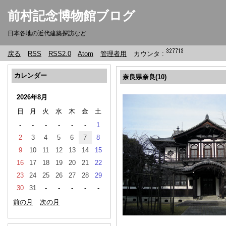
前村記念博物館ブログ
日本各地の近代建築探訪など
戻る
RSS
RSS2.0
Atom
管理者用
カウンタ :
カレンダー
奈良県奈良(10)
2026年8月
日
月
火
水
木
金
土
-
-
-
-
-
-
1
2
3
4
5
6
7
8
9
10
11
12
13
14
15
16
17
18
19
20
21
22
23
24
25
26
27
28
29
30
31
-
-
-
-
-
前の月
次の月