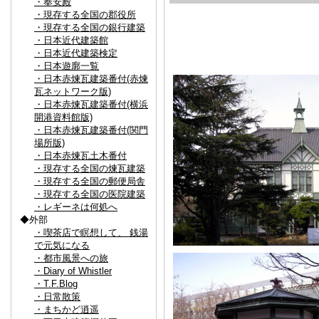
・奉安殿
・現存する全国の郡役所
・現存する全国の銀行建築
・日本近代建築館
・日本近代建築検定
・日本遊廓一覧
・日本赤煉瓦建築番付(赤煉
瓦ネットワーク版)
・日本赤煉瓦建築番付(横浜
開港資料館版)
・日本赤煉瓦建築番付(関門
場所版)
・日本赤煉瓦土木番付
・現存する全国の煉瓦建築
・現存する全国の郵便局舎
・現存する全国の医院建築
・レギーネは何処へ
◆外部
・喫茶店で瞑想して、 銭湯
で元気になる
・都市風景への旅
・Diary of Whistler
・T.F.Blog
・日常散策
・まちかど逍遥