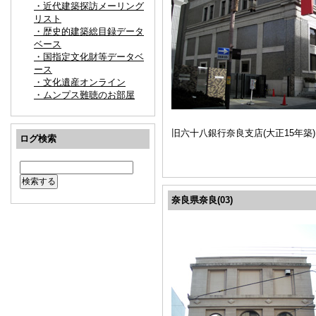
・近代建築探訪メーリング
リスト
・歴史的建築総目録データ
ベース
・国指定文化財等データベ
ース
・文化遺産オンライン
・ムンプス難聴のお部屋
旧六十八銀行奈良支店(大正15年
ログ検索
奈良県奈良(03)