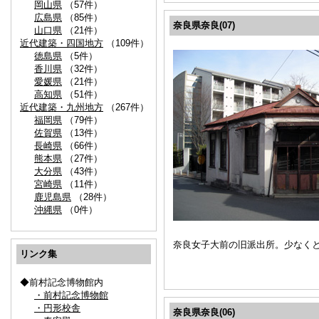
岡山県
（57件）
広島県
（85件）
奈良県奈良(07)
山口県
（21件）
近代建築・四国地方
（109件）
徳島県
（5件）
香川県
（32件）
愛媛県
（21件）
高知県
（51件）
近代建築・九州地方
（267件）
福岡県
（79件）
佐賀県
（13件）
長崎県
（66件）
熊本県
（27件）
大分県
（43件）
宮崎県
（11件）
鹿児島県
（28件）
沖縄県
（0件）
奈良女子大前の旧派出所。少なくと
リンク集
◆前村記念博物館内
・前村記念博物館
・円形校舎
奈良県奈良(06)