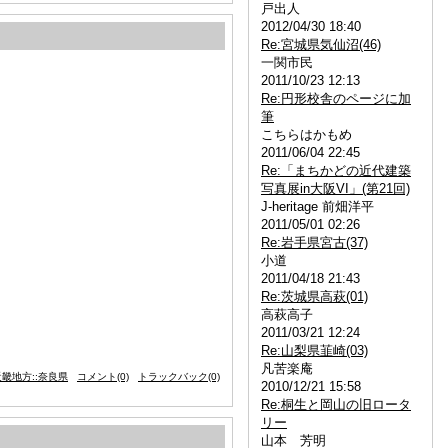
戸出人
2012/04/30 18:40
Re:宮城県気仙沼(46)
一関市民
2011/10/23 12:13
Re:円形校舎のページに加
筆
こちらはかもめ
2011/06/04 22:45
Re:「まちかどの近代建築
写真展in大阪VI」(第21回)
J-heritage 前畑洋平
2011/05/01 02:26
Re:岩手県宮古(37)
小道
2011/04/18 21:43
Re:茨城県高萩(01)
高萩高子
2011/03/21 12:24
Re:山梨県韮崎(03)
凡苦楽庵
畿地方::奈良県
コメント(0)
トラックバック(0)
2010/12/21 15:58
Re:桐生と岡山の旧ロータ
リー
山本 芳明