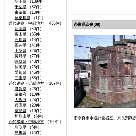
埼玉県
（139件）
千葉県
（32件）
東京都
（10件）
神奈川県
（1件）
近代建築・中部地方
（436件）
奈良県奈良(08)
新潟県
（50件）
富山県
（85件）
石川県
（14件）
福井県
（41件）
山梨県
（26件）
長野県
（77件）
岐阜県
（40件）
静岡県
（23件）
愛知県
（45件）
三重県
（35件）
近代建築・近畿地方
（107件）
滋賀県
（26件）
京都府
（10件）
大阪府
（24件）
兵庫県
（20件）
奈良県
（19件）
和歌山県
（8件）
旧奈良市水道計量器室。奈良刑務
近代建築・中国地方
（180件）
鳥取県
（3件）
島根県
（14件）