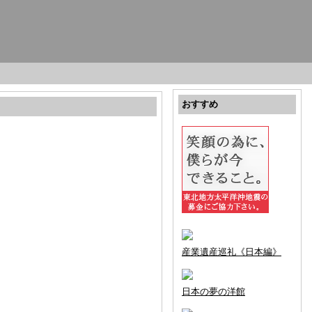
おすすめ
産業遺産巡礼《日本編》
日本の夢の洋館