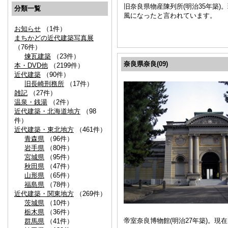
旧奈良県物産陳列所(明治35年築
分類一覧
風になったと言われています。
お知らせ
（1件）
まちかどの近代建築写真展
（76件）
煉瓦建築
（23件）
奈良県奈良(09)
本・DVD他
（2199件）
近代建築
（90件）
旧長崎刑務所
（17件）
雑記
（27件）
温泉・銭湯
（2件）
近代建築・北海道地方
（98
件）
近代建築・東北地方
（461件）
青森県
（96件）
岩手県
（80件）
宮城県
（95件）
秋田県
（47件）
山形県
（65件）
福島県
（78件）
近代建築・関東地方
（269件）
茨城県
（10件）
栃木県
（36件）
帝室奈良博物館(明治27年築)。
群馬県
（41件）