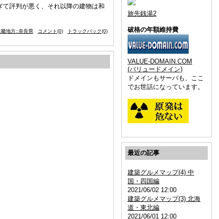
すぎて評判が悪く、それ以降の建物は和
旅先銭湯2
破格の年額維持費
畿地方::奈良県
コメント(0)
トラックバック(0)
VALUE-DOMAIN.COM
(バリュードメイン)
ドメインもサーバも、ここ
でお世話になっています。
最近の記事
建築グルメマップ(4) 中
国・四国編
2021/06/02 12:00
建築グルメマップ(3) 北海
道・東北編
2021/06/01 12:00