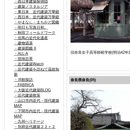
・西日本建築探偵団
・建築ノスタルジア
・東日本 近代建築万華鏡
・西日本 近代建築万華鏡
・やまなし・まちかど図鑑
・明日も写真日和。
・秋田フィールドワーク
・但馬の近代化遺産
・建物逍遥
・建築図鑑 II
旧奈良女子高等師範学校(明治42
・ALL-A
・団地百景
・近代建築Watch
・近代建築を訪ねて温故知
新
・洋館探訪
奈良県奈良(05)
・FABRICA
・大阪近代建築BLOG
・近代建築散策
・山口市内近代・現代建築
MAP
・下関市内近代・現代建築
MAP
・九州ヘリテージ
・別府近代建築２２＋２