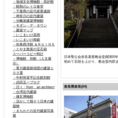
・地域文化博物館・高炉館
・昭和のレトロ食堂
・千葉県の近代産業遺跡
・神奈川の近代建築
・分離派建築博物館
・モダン・デ・タウン
・建築マップ
・いこまいけ高岡
・いこまいけ南砺
・街角西洋館 ＆ＲＵＩＮＳ
・とやま散策の宝石箱
スーパーコピー時計
日本聖公会奈良基督教会堂(昭和5
・博物館 別館 （人文展
初めて石段を上がり、教会堂内部
示）
・香川建築探偵団の建築１
００選
・中村與資平記念館別館
・武田五一ブログ
奈良県奈良(04)
・日々・from an architect
・台湾近代建築
・煉瓦博物館
・活かして残そう日本の建
築物
・まちかどの近代建築写真
展