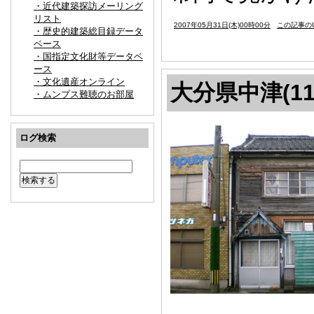
・近代建築探訪メーリング
リスト
2007年05月31日(木)00時00分
この記事のU
・歴史的建築総目録データ
ベース
・国指定文化財等データベ
ース
・文化遺産オンライン
大分県中津(11
・ムンプス難聴のお部屋
ログ検索