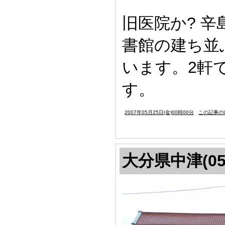
旧医院か? 
書館の建ち並
います。2軒
す。
2007年05月25日(金)00時00分
この記事のU
大分県中津(05