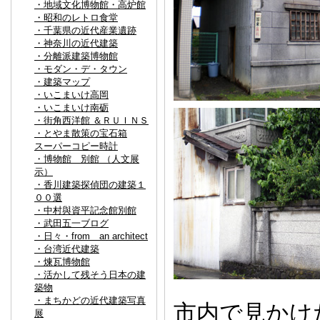
・地域文化博物館・高炉館
・昭和のレトロ食堂
・千葉県の近代産業遺跡
・神奈川の近代建築
・分離派建築博物館
・モダン・デ・タウン
・建築マップ
・いこまいけ高岡
・いこまいけ南砺
・街角西洋館 ＆ＲＵＩＮＳ
・とやま散策の宝石箱
スーパーコピー時計
・博物館 別館 （人文展
示）
・香川建築探偵団の建築１
００選
・中村與資平記念館別館
・武田五一ブログ
・日々・from an architect
・台湾近代建築
・煉瓦博物館
・活かして残そう日本の建
築物
・まちかどの近代建築写真
市内で見かけ
展