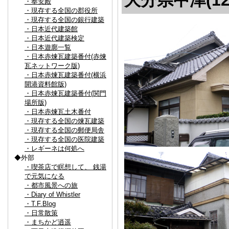
大分県中津(12
・奉安殿
・現存する全国の郡役所
・現存する全国の銀行建築
・日本近代建築館
・日本近代建築検定
・日本遊廓一覧
・日本赤煉瓦建築番付(赤煉
瓦ネットワーク版)
・日本赤煉瓦建築番付(横浜
開港資料館版)
・日本赤煉瓦建築番付(関門
場所版)
・日本赤煉瓦土木番付
・現存する全国の煉瓦建築
・現存する全国の郵便局舎
・現存する全国の医院建築
・レギーネは何処へ
◆外部
・喫茶店で瞑想して、 銭湯
で元気になる
・都市風景への旅
・Diary of Whistler
・T.F.Blog
・日常散策
・まちかど逍遥