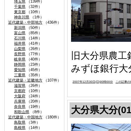
埼玉県
（139件）
千葉県
（32件）
東京都
（10件）
神奈川県
（1件）
近代建築・中部地方
（436件）
新潟県
（50件）
富山県
（85件）
石川県
（14件）
福井県
（41件）
山梨県
（26件）
旧大分県農工銀
長野県
（77件）
岐阜県
（40件）
静岡県
（23件）
みずほ銀行大
愛知県
（45件）
三重県
（35件）
近代建築・近畿地方
（107件）
2007年12月30日(日)00時00分
この記事のU
滋賀県
（26件）
京都府
（10件）
大阪府
（24件）
兵庫県
（20件）
奈良県
（19件）
大分県大分(01
和歌山県
（8件）
近代建築・中国地方
（180件）
鳥取県
（3件）
島根県
（14件）