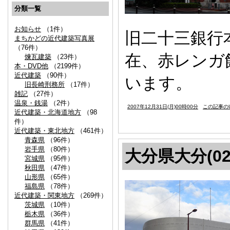
分類一覧
お知らせ
（1件）
旧二十三銀行本
まちかどの近代建築写真展
（76件）
在、赤レンガ
煉瓦建築
（23件）
本・DVD他
（2199件）
近代建築
（90件）
います。
旧長崎刑務所
（17件）
雑記
（27件）
温泉・銭湯
（2件）
2007年12月31日(月)00時00分
この記事のU
近代建築・北海道地方
（98
件）
近代建築・東北地方
（461件）
青森県
（96件）
岩手県
（80件）
大分県大分(02
宮城県
（95件）
秋田県
（47件）
山形県
（65件）
福島県
（78件）
近代建築・関東地方
（269件）
茨城県
（10件）
栃木県
（36件）
群馬県
（41件）