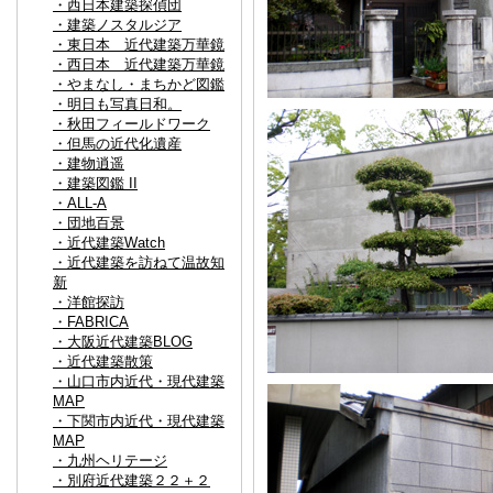
・西日本建築探偵団
・建築ノスタルジア
・東日本 近代建築万華鏡
・西日本 近代建築万華鏡
・やまなし・まちかど図鑑
・明日も写真日和。
・秋田フィールドワーク
・但馬の近代化遺産
・建物逍遥
・建築図鑑 II
・ALL-A
・団地百景
・近代建築Watch
・近代建築を訪ねて温故知
新
・洋館探訪
・FABRICA
・大阪近代建築BLOG
・近代建築散策
・山口市内近代・現代建築
MAP
・下関市内近代・現代建築
MAP
・九州ヘリテージ
・別府近代建築２２＋２