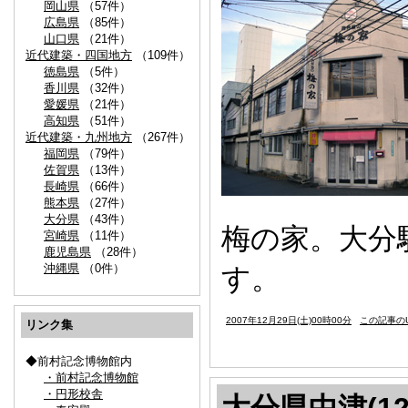
岡山県
（57件）
広島県
（85件）
山口県
（21件）
近代建築・四国地方
（109件）
徳島県
（5件）
香川県
（32件）
愛媛県
（21件）
高知県
（51件）
近代建築・九州地方
（267件）
福岡県
（79件）
佐賀県
（13件）
長崎県
（66件）
熊本県
（27件）
大分県
（43件）
梅の家。大分
宮崎県
（11件）
鹿児島県
（28件）
沖縄県
（0件）
す。
2007年12月29日(土)00時00分
この記事のU
リンク集
◆前村記念博物館内
・前村記念博物館
・円形校舎