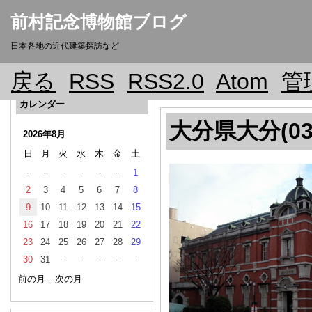
前村記念博物館ブログ
日本各地の近代建築探訪など
戻る
RSS
RSS2.0
Atom
管
カレンダー
大分県大分(03
2026年8月
日
月
火
水
木
金
土
-
-
-
-
-
-
1
2
3
4
5
6
7
8
9
10
11
12
13
14
15
16
17
18
19
20
21
22
23
24
25
26
27
28
29
30
31
-
-
-
-
-
前の月
次の月