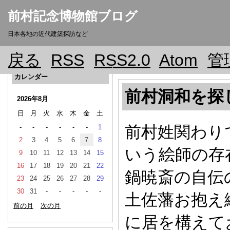
前村記念博物館ブログ
日本各地の近代建築探訪など
戻る
RSS
RSS2.0
Atom
管
カレンダー
前村洞和を探
2026年8月
日
月
火
水
木
金
土
前村姓関わり
-
-
-
-
-
-
1
2
3
4
5
6
7
8
いう絵師の存
9
10
11
12
13
14
15
16
17
18
19
20
21
22
鍋暁斎の自伝
23
24
25
26
27
28
29
30
31
-
-
-
-
-
土佐藩お抱え
前の月
次の月
に居を構えて