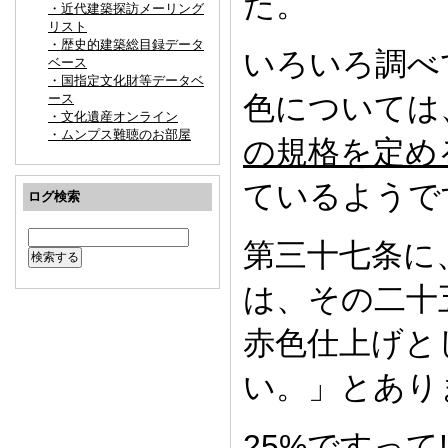
た。
・近代建築探訪メーリング
リスト
・歴史的建築総目録データ
いろいろ調べ
ベース
・国指定文化財等データベ
色については
ース
・文化遺産オンライン
・ムンプス難聴のお部屋
の規格を定め
ているようで
ログ検索
第三十七条に
は、その二十
赤色仕上げと
い。」とあり
25%ですって