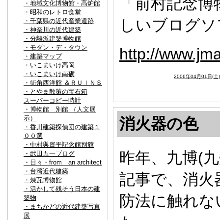
「前村記念博
・地域文化博物館・高炉館
・昭和のレトロ食堂
しいブログソ
・千葉県の近代産業遺跡
・神奈川の近代建築
・分離派建築博物館
・モダン・デ・タウン
http://www.jm
・建築マップ
・いこまいけ高岡
・いこまいけ南砺
2006年04月01日(土
・街角西洋館 ＆ＲＵＩＮＳ
・とやま散策の宝石箱
スーパーコピー時計
・博物館 別館 （人文展
示）
消火器の色
・香川建築探偵団の建築１
００選
・中村與資平記念館別館
昨年、九博(
・武田五一ブログ
・日々・from an architect
・台湾近代建築
記事で、消火
・煉瓦博物館
・活かして残そう日本の建
防法に触れな
築物
・まちかどの近代建築写真
展