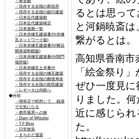
・奉安殿
・現存する全国の郡役所
るとは思って
・現存する全国の銀行建築
・日本近代建築館
・日本近代建築検定
と河鍋暁斎は
・日本遊廓一覧
・日本赤煉瓦建築番付(赤煉
繋がるとは。
瓦ネットワーク版)
・日本赤煉瓦建築番付(横浜
開港資料館版)
高知県香南市
・日本赤煉瓦建築番付(関門
場所版)
・日本赤煉瓦土木番付
「絵金祭り」
・現存する全国の煉瓦建築
・現存する全国の郵便局舎
ぜひ一度見に
・現存する全国の医院建築
・レギーネは何処へ
◆外部
りました。何
・喫茶店で瞑想して、 銭湯
で元気になる
近に感じられ
・都市風景への旅
・Diary of Whistler
た。
・T.F.Blog
・日常散策
・まちかど逍遥