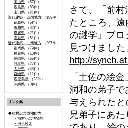
岡山県
（57件）
さて、「前村
広島県
（85件）
山口県
（21件）
近代建築・四国地方
（109件）
たところ、遠
徳島県
（5件）
香川県
（32件）
の謎学」ブロ
愛媛県
（21件）
高知県
（51件）
近代建築・九州地方
（267件）
見つけました
福岡県
（79件）
佐賀県
（13件）
http://synch.a
長崎県
（66件）
熊本県
（27件）
大分県
（43件）
宮崎県
（11件）
「土佐の絵金
鹿児島県
（28件）
沖縄県
（0件）
洞和の弟子で
与えられたと
リンク集
兄弟子にあた
◆前村記念博物館内
・前村記念博物館
・円形校舎
であり、絵の