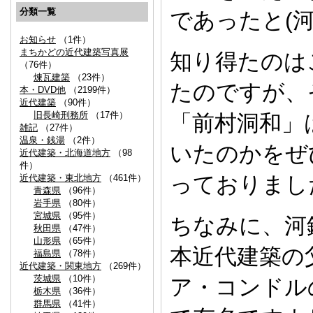
分類一覧
であったと(
お知らせ
（1件）
まちかどの近代建築写真展
知り得たのは
（76件）
煉瓦建築
（23件）
たのですが、
本・DVD他
（2199件）
近代建築
（90件）
旧長崎刑務所
（17件）
「前村洞和」
雑記
（27件）
温泉・銭湯
（2件）
いたのかをぜ
近代建築・北海道地方
（98
件）
っておりまし
近代建築・東北地方
（461件）
青森県
（96件）
岩手県
（80件）
宮城県
（95件）
ちなみに、河
秋田県
（47件）
山形県
（65件）
本近代建築の
福島県
（78件）
近代建築・関東地方
（269件）
茨城県
（10件）
ア・コンドル
栃木県
（36件）
群馬県
（41件）