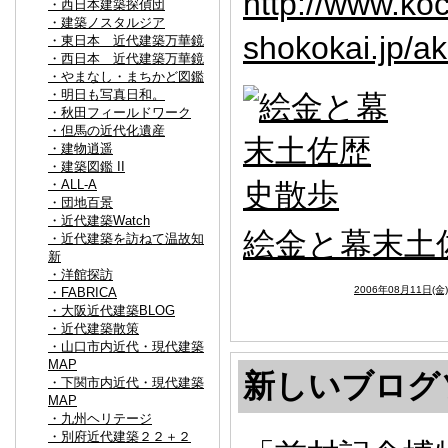
http://www.koc
・西日本建築探偵団
・建築ノスタルジア
shokokai.jp/a
・東日本 近代建築万華鏡
・西日本 近代建築万華鏡
・やまなし・まちかど図鑑
・明日も写真日和。
・秋田フィールドワーク
・但馬の近代化遺産
・建物逍遥
・建築図鑑 II
・ALL-A
・団地百景
・近代建築Watch
絵金と幕末土
・近代建築を訪ねて温故知
新
・洋館探訪
2006年08月11日(金
・FABRICA
・大阪近代建築BLOG
・近代建築散策
・山口市内近代・現代建築
MAP
新しいブログ
・下関市内近代・現代建築
MAP
・九州ヘリテージ
・別府近代建築２２＋２