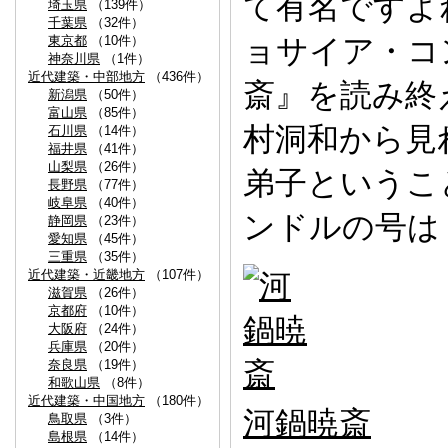
て有名ですよ
埼玉県
（139件）
千葉県
（32件）
東京都
（10件）
ョサイア・コ
神奈川県
（1件）
近代建築・中部地方
（436件）
斎』を読み終
新潟県
（50件）
富山県
（85件）
村洞和から見
石川県
（14件）
福井県
（41件）
山梨県
（26件）
弟子というこ
長野県
（77件）
岐阜県
（40件）
ンドルの号は
静岡県
（23件）
愛知県
（45件）
三重県
（35件）
近代建築・近畿地方
（107件）
滋賀県
（26件）
京都府
（10件）
大阪府
（24件）
兵庫県
（20件）
奈良県
（19件）
和歌山県
（8件）
近代建築・中国地方
（180件）
河鍋暁斎
鳥取県
（3件）
島根県
（14件）