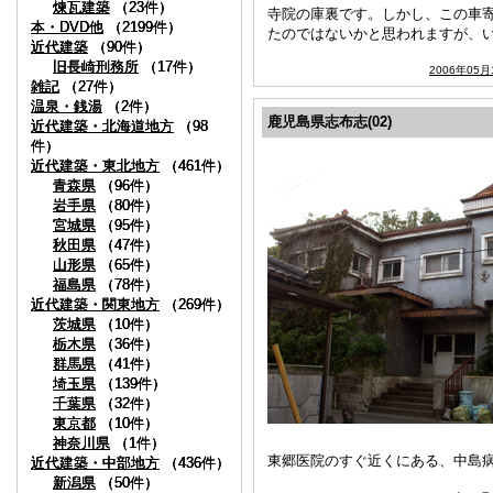
煉瓦建築
煉瓦建築
煉瓦建築
（23件）
（23件）
（23件）
寺院の庫裏です。しかし、この車
本・DVD他
本・DVD他
本・DVD他
（2199件）
（2199件）
（2199件）
たのではないかと思われますが、
近代建築
近代建築
近代建築
（90件）
（90件）
（90件）
旧長崎刑務所
旧長崎刑務所
旧長崎刑務所
（17件）
（17件）
（17件）
2006年05月
雑記
雑記
雑記
（27件）
（27件）
（27件）
温泉・銭湯
温泉・銭湯
温泉・銭湯
（2件）
（2件）
（2件）
鹿児島県志布志(02)
近代建築・北海道地方
近代建築・北海道地方
近代建築・北海道地方
（98
（98
（98
件）
件）
件）
近代建築・東北地方
近代建築・東北地方
近代建築・東北地方
（461件）
（461件）
（461件）
青森県
青森県
青森県
（96件）
（96件）
（96件）
岩手県
岩手県
岩手県
（80件）
（80件）
（80件）
宮城県
宮城県
宮城県
（95件）
（95件）
（95件）
秋田県
秋田県
秋田県
（47件）
（47件）
（47件）
山形県
山形県
山形県
（65件）
（65件）
（65件）
福島県
福島県
福島県
（78件）
（78件）
（78件）
近代建築・関東地方
近代建築・関東地方
近代建築・関東地方
（269件）
（269件）
（269件）
茨城県
茨城県
茨城県
（10件）
（10件）
（10件）
栃木県
栃木県
栃木県
（36件）
（36件）
（36件）
群馬県
群馬県
群馬県
（41件）
（41件）
（41件）
埼玉県
埼玉県
埼玉県
（139件）
（139件）
（139件）
千葉県
千葉県
千葉県
（32件）
（32件）
（32件）
東京都
東京都
東京都
（10件）
（10件）
（10件）
神奈川県
神奈川県
神奈川県
（1件）
（1件）
（1件）
東郷医院のすぐ近くにある、中島
近代建築・中部地方
近代建築・中部地方
近代建築・中部地方
（436件）
（436件）
（436件）
新潟県
新潟県
新潟県
（50件）
（50件）
（50件）