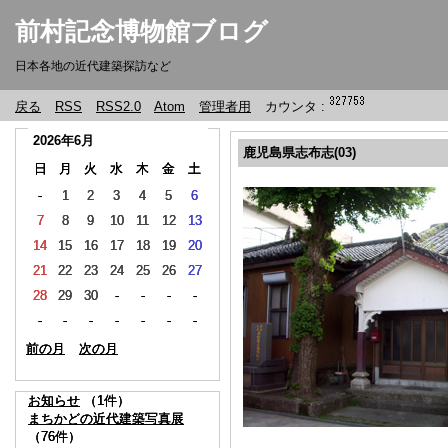
前村記念博物館ブログ
日本各地の近代建築探訪など
戻る
RSS
RSS2.0
Atom
管理者用
カウンタ :
2026年6月
2026年6月
2026年6月
鹿児島県志布志(03)
日
日
日
月
月
月
火
火
火
水
水
水
木
木
木
金
金
金
土
土
土
-
-
-
1
1
1
2
2
2
3
3
3
4
4
4
5
5
5
6
6
6
7
7
7
8
8
8
9
9
9
10
10
10
11
11
11
12
12
12
13
13
13
14
14
14
15
15
15
16
16
16
17
17
17
18
18
18
19
19
19
20
20
20
21
21
21
22
22
22
23
23
23
24
24
24
25
25
25
26
26
26
27
27
27
28
28
28
29
29
29
30
30
30
-
-
-
-
-
-
-
-
-
-
-
-
-
-
-
-
-
-
-
-
-
-
-
-
-
-
-
-
-
-
-
-
-
前の月
前の月
前の月
次の月
次の月
次の月
お知らせ
お知らせ
お知らせ
（1件）
（1件）
（1件）
まちかどの近代建築写真展
まちかどの近代建築写真展
まちかどの近代建築写真展
（76件）
（76件）
（76件）