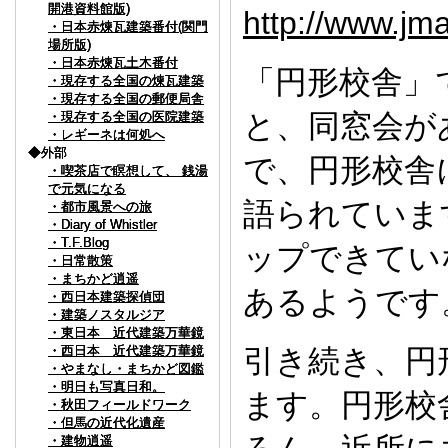
開港資料館版)
開港資料館版)
開港資料館版)
http://www.jm
・日本赤煉瓦建築番付(関門
・日本赤煉瓦建築番付(関門
・日本赤煉瓦建築番付(関門
場所版)
場所版)
場所版)
・日本赤煉瓦土木番付
・日本赤煉瓦土木番付
・日本赤煉瓦土木番付
「円形校舎」
・現存する全国の煉瓦建築
・現存する全国の煉瓦建築
・現存する全国の煉瓦建築
・現存する全国の郵便局舎
・現存する全国の郵便局舎
・現存する全国の郵便局舎
と、同窓会が
・現存する全国の医院建築
・現存する全国の医院建築
・現存する全国の医院建築
・レギーネは何処へ
・レギーネは何処へ
・レギーネは何処へ
◆外部
◆外部
◆外部
で、円形校舎
・喫茶店で瞑想して、 銭湯
・喫茶店で瞑想して、 銭湯
・喫茶店で瞑想して、 銭湯
で元気になる
で元気になる
で元気になる
語られていま
・都市風景への旅
・都市風景への旅
・都市風景への旅
・Diary of Whistler
・Diary of Whistler
・Diary of Whistler
・T.F.Blog
・T.F.Blog
・T.F.Blog
ップできてい
・日常散策
・日常散策
・日常散策
・まちかど逍遥
・まちかど逍遥
・まちかど逍遥
あるようです
・西日本建築探偵団
・西日本建築探偵団
・西日本建築探偵団
・建築ノスタルジア
・建築ノスタルジア
・建築ノスタルジア
・東日本 近代建築万華鏡
・東日本 近代建築万華鏡
・東日本 近代建築万華鏡
・西日本 近代建築万華鏡
・西日本 近代建築万華鏡
・西日本 近代建築万華鏡
引き続き、円
・やまなし・まちかど図鑑
・やまなし・まちかど図鑑
・やまなし・まちかど図鑑
・明日も写真日和。
・明日も写真日和。
・明日も写真日和。
ます。円形校
・秋田フィールドワーク
・秋田フィールドワーク
・秋田フィールドワーク
・但馬の近代化遺産
・但馬の近代化遺産
・但馬の近代化遺産
・建物逍遥
・建物逍遥
・建物逍遥