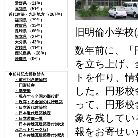
愛媛県
愛媛県
愛媛県
（21件）
（21件）
（21件）
高知県
高知県
高知県
（51件）
（51件）
（51件）
近代建築・九州地方
近代建築・九州地方
近代建築・九州地方
（267件）
（267件）
（267件）
福岡県
福岡県
福岡県
（79件）
（79件）
（79件）
佐賀県
佐賀県
佐賀県
（13件）
（13件）
（13件）
旧明倫小学校(
長崎県
長崎県
長崎県
（66件）
（66件）
（66件）
熊本県
熊本県
熊本県
（27件）
（27件）
（27件）
大分県
大分県
大分県
（43件）
（43件）
（43件）
数年前に、「
宮崎県
宮崎県
宮崎県
（11件）
（11件）
（11件）
鹿児島県
鹿児島県
鹿児島県
（28件）
（28件）
（28件）
沖縄県
沖縄県
沖縄県
（0件）
（0件）
（0件）
を立ち上げ、
◆前村記念博物館内
◆前村記念博物館内
◆前村記念博物館内
トを作り、情
・前村記念博物館
・前村記念博物館
・前村記念博物館
・円形校舎
・円形校舎
・円形校舎
した。円形校
・奉安殿
・奉安殿
・奉安殿
・現存する全国の郡役所
・現存する全国の郡役所
・現存する全国の郡役所
って、円形校
・現存する全国の銀行建築
・現存する全国の銀行建築
・現存する全国の銀行建築
・日本近代建築館
・日本近代建築館
・日本近代建築館
・日本近代建築検定
・日本近代建築検定
・日本近代建築検定
象を残してい
・日本遊廓一覧
・日本遊廓一覧
・日本遊廓一覧
・日本赤煉瓦建築番付(赤煉
・日本赤煉瓦建築番付(赤煉
・日本赤煉瓦建築番付(赤煉
報をお寄せい
瓦ネットワーク版)
瓦ネットワーク版)
瓦ネットワーク版)
・日本赤煉瓦建築番付(横浜
・日本赤煉瓦建築番付(横浜
・日本赤煉瓦建築番付(横浜