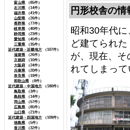
富山県
富山県
富山県
（85件）
（85件）
（85件）
円形校舎の情
石川県
石川県
石川県
（14件）
（14件）
（14件）
福井県
福井県
福井県
（41件）
（41件）
（41件）
山梨県
山梨県
山梨県
（26件）
（26件）
（26件）
長野県
長野県
長野県
（77件）
（77件）
（77件）
昭和30年代に
岐阜県
岐阜県
岐阜県
（40件）
（40件）
（40件）
静岡県
静岡県
静岡県
（23件）
（23件）
（23件）
愛知県
愛知県
愛知県
（45件）
（45件）
（45件）
ど建てられた
三重県
三重県
三重県
（35件）
（35件）
（35件）
近代建築・近畿地方
近代建築・近畿地方
近代建築・近畿地方
（107件）
（107件）
（107件）
が、現在、そ
滋賀県
滋賀県
滋賀県
（26件）
（26件）
（26件）
京都府
京都府
京都府
（10件）
（10件）
（10件）
大阪府
大阪府
大阪府
（24件）
（24件）
（24件）
れてしまって
兵庫県
兵庫県
兵庫県
（20件）
（20件）
（20件）
奈良県
奈良県
奈良県
（19件）
（19件）
（19件）
和歌山県
和歌山県
和歌山県
（8件）
（8件）
（8件）
近代建築・中国地方
近代建築・中国地方
近代建築・中国地方
（180件）
（180件）
（180件）
鳥取県
鳥取県
鳥取県
（3件）
（3件）
（3件）
島根県
島根県
島根県
（14件）
（14件）
（14件）
岡山県
岡山県
岡山県
（57件）
（57件）
（57件）
広島県
広島県
広島県
（85件）
（85件）
（85件）
山口県
山口県
山口県
（21件）
（21件）
（21件）
近代建築・四国地方
近代建築・四国地方
近代建築・四国地方
（109件）
（109件）
（109件）
徳島県
徳島県
徳島県
（5件）
（5件）
（5件）
香川県
香川県
香川県
（32件）
（32件）
（32件）