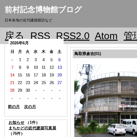
前村記念博物館ブログ
日本各地の近代建築探訪など
戻る
RSS
RSS2.0
Atom
管
2026年6月
2026年6月
2026年6月
日
日
日
月
月
月
火
火
火
水
水
水
木
木
木
金
金
金
土
土
土
鳥取県倉吉(01)
-
-
-
1
1
1
2
2
2
3
3
3
4
4
4
5
5
5
6
6
6
7
7
7
8
8
8
9
9
9
10
10
10
11
11
11
12
12
12
13
13
13
14
14
14
15
15
15
16
16
16
17
17
17
18
18
18
19
19
19
20
20
20
21
21
21
22
22
22
23
23
23
24
24
24
25
25
25
26
26
26
27
27
27
28
28
28
29
29
29
30
30
30
-
-
-
-
-
-
-
-
-
-
-
-
-
-
-
-
-
-
-
-
-
-
-
-
-
-
-
-
-
-
-
-
-
前の月
前の月
前の月
次の月
次の月
次の月
お知らせ
お知らせ
お知らせ
（1件）
（1件）
（1件）
まちかどの近代建築写真展
まちかどの近代建築写真展
まちかどの近代建築写真展
（76件）
（76件）
（76件）