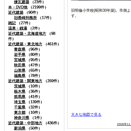
煉瓦建築
煉瓦建築
煉瓦建築
（23件）
（23件）
（23件）
本・DVD他
本・DVD他
本・DVD他
（2199件）
（2199件）
（2199件）
旧明倫小学校(昭和30年築)。市側
近代建築
近代建築
近代建築
（90件）
（90件）
（90件）
す。
旧長崎刑務所
旧長崎刑務所
旧長崎刑務所
（17件）
（17件）
（17件）
雑記
雑記
雑記
（27件）
（27件）
（27件）
温泉・銭湯
温泉・銭湯
温泉・銭湯
（2件）
（2件）
（2件）
近代建築・北海道地方
近代建築・北海道地方
近代建築・北海道地方
（98
（98
（98
件）
件）
件）
近代建築・東北地方
近代建築・東北地方
近代建築・東北地方
（461件）
（461件）
（461件）
青森県
青森県
青森県
（96件）
（96件）
（96件）
岩手県
岩手県
岩手県
（80件）
（80件）
（80件）
宮城県
宮城県
宮城県
（95件）
（95件）
（95件）
秋田県
秋田県
秋田県
（47件）
（47件）
（47件）
山形県
山形県
山形県
（65件）
（65件）
（65件）
福島県
福島県
福島県
（78件）
（78件）
（78件）
近代建築・関東地方
近代建築・関東地方
近代建築・関東地方
（269件）
（269件）
（269件）
茨城県
茨城県
茨城県
（10件）
（10件）
（10件）
栃木県
栃木県
栃木県
（36件）
（36件）
（36件）
群馬県
群馬県
群馬県
（41件）
（41件）
（41件）
埼玉県
埼玉県
埼玉県
（139件）
（139件）
（139件）
千葉県
千葉県
千葉県
（32件）
（32件）
（32件）
東京都
東京都
東京都
（10件）
（10件）
（10件）
大きな地図で見る
神奈川県
神奈川県
神奈川県
（1件）
（1件）
（1件）
近代建築・中部地方
近代建築・中部地方
近代建築・中部地方
（436件）
（436件）
（436件）
2008年1
新潟県
新潟県
新潟県
（50件）
（50件）
（50件）