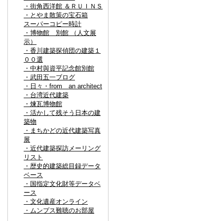
・街角西洋館 ＆ＲＵＩＮＳ
・とやま散策の宝石箱
スーパーコピー時計
・博物館 別館 （人文展
示）
・香川建築探偵団の建築１
００選
・中村與資平記念館別館
・武田五一ブログ
・日々・from an architect
・台湾近代建築
・煉瓦博物館
・活かして残そう日本の建
築物
・まちかどの近代建築写真
展
・近代建築探訪メーリング
リスト
・歴史的建築総目録データ
ベース
・国指定文化財等データベ
ース
・文化遺産オンライン
・ムンプス難聴のお部屋