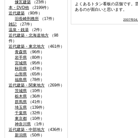
煉瓦建築
（23件）
よくあるトタン看板の店舗です。
本・DVD他
（2199件）
あるのが面白いと思います。
近代建築
（90件）
旧長崎刑務所
（17件）
2007年0
雑記
（27件）
温泉・銭湯
（2件）
近代建築・北海道地方
（98
件）
近代建築・東北地方
（461件）
青森県
（96件）
岩手県
（80件）
宮城県
（95件）
秋田県
（47件）
山形県
（65件）
福島県
（78件）
近代建築・関東地方
（269件）
茨城県
（10件）
栃木県
（36件）
群馬県
（41件）
埼玉県
（139件）
千葉県
（32件）
東京都
（10件）
神奈川県
（1件）
近代建築・中部地方
（436件）
新潟県
（50件）