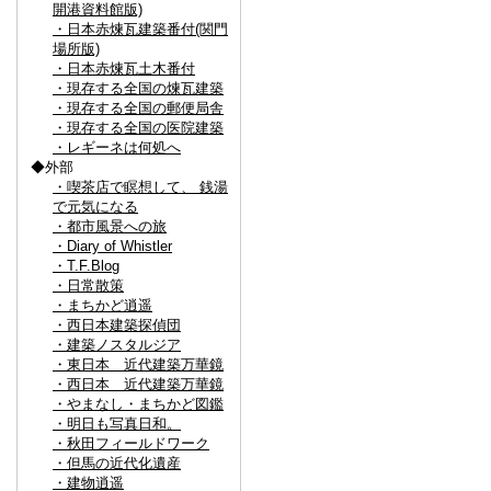
開港資料館版)
・日本赤煉瓦建築番付(関門
場所版)
・日本赤煉瓦土木番付
・現存する全国の煉瓦建築
・現存する全国の郵便局舎
・現存する全国の医院建築
・レギーネは何処へ
◆外部
・喫茶店で瞑想して、 銭湯
で元気になる
・都市風景への旅
・Diary of Whistler
・T.F.Blog
・日常散策
・まちかど逍遥
・西日本建築探偵団
・建築ノスタルジア
・東日本 近代建築万華鏡
・西日本 近代建築万華鏡
・やまなし・まちかど図鑑
・明日も写真日和。
・秋田フィールドワーク
・但馬の近代化遺産
・建物逍遥