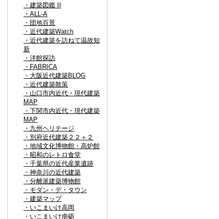
・建築図鑑 II
・ALL-A
・団地百景
・近代建築Watch
・近代建築を訪ねて温故知
新
・洋館探訪
・FABRICA
・大阪近代建築BLOG
・近代建築散策
・山口市内近代・現代建築
MAP
・下関市内近代・現代建築
MAP
・九州ヘリテージ
・別府近代建築２２＋２
・地域文化博物館・高炉館
・昭和のレトロ食堂
・千葉県の近代産業遺跡
・神奈川の近代建築
・分離派建築博物館
・モダン・デ・タウン
・建築マップ
・いこまいけ高岡
・いこまいけ南砺