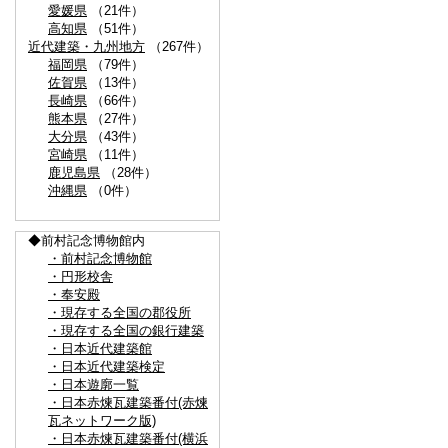
愛媛県
（21件）
高知県
（51件）
近代建築・九州地方
（267件）
福岡県
（79件）
佐賀県
（13件）
長崎県
（66件）
熊本県
（27件）
大分県
（43件）
宮崎県
（11件）
鹿児島県
（28件）
沖縄県
（0件）
◆前村記念博物館内
・前村記念博物館
・円形校舎
・奉安殿
・現存する全国の郡役所
・現存する全国の銀行建築
・日本近代建築館
・日本近代建築検定
・日本遊廓一覧
・日本赤煉瓦建築番付(赤煉
瓦ネットワーク版)
・日本赤煉瓦建築番付(横浜