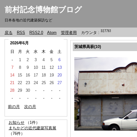
前村記念博物館ブログ
日本各地の近代建築探訪など
戻る
RSS
RSS2.0
Atom
管理者用
カウンタ :
2026年6月
茨城県高萩(10)
日
月
火
水
木
金
土
-
1
2
3
4
5
6
7
8
9
10
11
12
13
14
15
16
17
18
19
20
21
22
23
24
25
26
27
28
29
30
-
-
-
-
-
-
-
-
-
-
-
前の月
次の月
お知らせ
（1件）
まちかどの近代建築写真展
（76件）