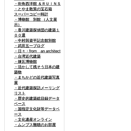
・街角西洋館 ＆ＲＵＩＮＳ
・街角西洋館 ＆ＲＵＩＮＳ
・とやま散策の宝石箱
・とやま散策の宝石箱
スーパーコピー時計
スーパーコピー時計
・博物館 別館 （人文展
・博物館 別館 （人文展
示）
示）
・香川建築探偵団の建築１
・香川建築探偵団の建築１
００選
００選
・中村與資平記念館別館
・中村與資平記念館別館
・武田五一ブログ
・武田五一ブログ
・日々・from an architect
・日々・from an architect
・台湾近代建築
・台湾近代建築
・煉瓦博物館
・煉瓦博物館
・活かして残そう日本の建
・活かして残そう日本の建
築物
築物
・まちかどの近代建築写真
・まちかどの近代建築写真
展
展
・近代建築探訪メーリング
・近代建築探訪メーリング
リスト
リスト
・歴史的建築総目録データ
・歴史的建築総目録データ
ベース
ベース
・国指定文化財等データベ
・国指定文化財等データベ
ース
ース
・文化遺産オンライン
・文化遺産オンライン
・ムンプス難聴のお部屋
・ムンプス難聴のお部屋