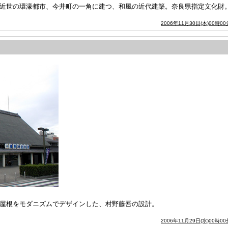
)。近世の環濠都市、今井町の一角に建つ、和風の近代建築。奈良県指定文化財
2006年11月30日(木)00時00
和風屋根をモダニズムでデザインした、村野藤吾の設計。
2006年11月29日(水)00時00