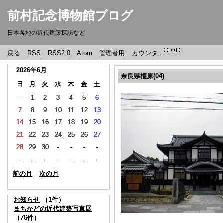
前村記念博物館ブログ
日本各地の近代建築探訪など
戻る
RSS
RSS2.0
Atom
管理者用
カウンタ :
2026年6月
2026年6月
2026年6月
2026年6月
奈良県橿原(04)
日
日
日
日
月
月
月
月
火
火
火
火
水
水
水
水
木
木
木
木
金
金
金
金
土
土
土
土
-
-
-
-
1
1
1
1
2
2
2
2
3
3
3
3
4
4
4
4
5
5
5
5
6
6
6
6
7
7
7
7
8
8
8
8
9
9
9
9
10
10
10
10
11
11
11
11
12
12
12
12
13
13
13
13
14
14
14
14
15
15
15
15
16
16
16
16
17
17
17
17
18
18
18
18
19
19
19
19
20
20
20
20
21
21
21
21
22
22
22
22
23
23
23
23
24
24
24
24
25
25
25
25
26
26
26
26
27
27
27
27
28
28
28
28
29
29
29
29
30
30
30
30
-
-
-
-
-
-
-
-
-
-
-
-
-
-
-
-
-
-
-
-
-
-
-
-
-
-
-
-
-
-
-
-
-
-
-
-
-
-
-
-
-
-
-
-
前の月
前の月
前の月
前の月
次の月
次の月
次の月
次の月
お知らせ
お知らせ
お知らせ
お知らせ
（1件）
（1件）
（1件）
（1件）
まちかどの近代建築写真展
まちかどの近代建築写真展
まちかどの近代建築写真展
まちかどの近代建築写真展
（76件）
（76件）
（76件）
（76件）