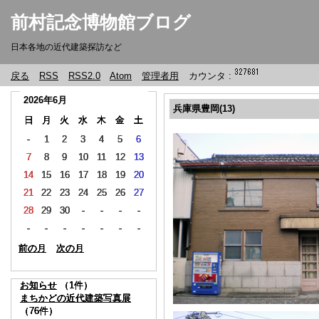
前村記念博物館ブログ
日本各地の近代建築探訪など
戻る
RSS
RSS2.0
Atom
管理者用
カウンタ :
2026年6月
2026年6月
2026年6月
2026年6月
兵庫県豊岡(13)
日
日
日
日
月
月
月
月
火
火
火
火
水
水
水
水
木
木
木
木
金
金
金
金
土
土
土
土
-
-
-
-
1
1
1
1
2
2
2
2
3
3
3
3
4
4
4
4
5
5
5
5
6
6
6
6
7
7
7
7
8
8
8
8
9
9
9
9
10
10
10
10
11
11
11
11
12
12
12
12
13
13
13
13
14
14
14
14
15
15
15
15
16
16
16
16
17
17
17
17
18
18
18
18
19
19
19
19
20
20
20
20
21
21
21
21
22
22
22
22
23
23
23
23
24
24
24
24
25
25
25
25
26
26
26
26
27
27
27
27
28
28
28
28
29
29
29
29
30
30
30
30
-
-
-
-
-
-
-
-
-
-
-
-
-
-
-
-
-
-
-
-
-
-
-
-
-
-
-
-
-
-
-
-
-
-
-
-
-
-
-
-
-
-
-
-
前の月
前の月
前の月
前の月
次の月
次の月
次の月
次の月
お知らせ
お知らせ
お知らせ
お知らせ
（1件）
（1件）
（1件）
（1件）
まちかどの近代建築写真展
まちかどの近代建築写真展
まちかどの近代建築写真展
まちかどの近代建築写真展
（76件）
（76件）
（76件）
（76件）