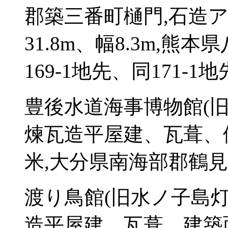
郡築三番町樋門,石造
31.8m、幅8.3m,
169-1地先、同171-1地
豊後水道海事博物館(旧
煉瓦造平屋建、瓦葺、
米,大分県南海部郡鶴見町
渡り鳥館(旧水ノ子島灯
造平屋建、瓦葺、建築面