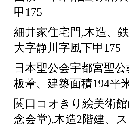
甲175
細井家住宅門,木造、
大字静川字風下甲175
日本聖公会宇都宮聖公
板葦、建築面積194平米
関口コオきり絵美術館
念会堂),木造2階建、