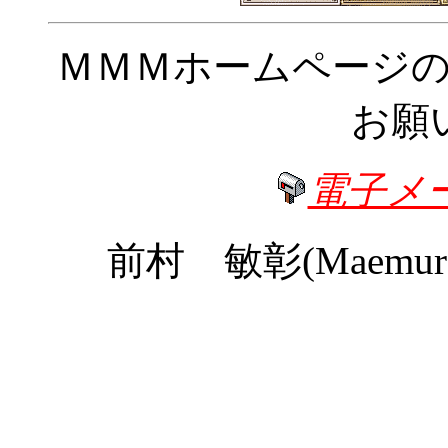
ＭＭＭホームページ
お願
電子メ
前村 敏彰(Maemura T