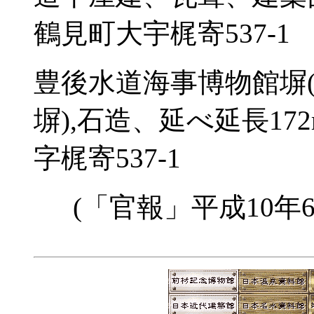
鶴見町大宇梶寄537-1
豊後水道海事博物館塀
塀),石造、延べ延長17
字梶寄537-1
(「官報」平成10年6