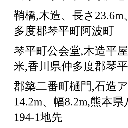
鞘橋,木造、長さ23.6
多度郡琴平町阿波町
琴平町公会堂,木造平屋
米,香川県仲多度郡琴平町
郡築二番町樋門,石造
14.2m、幅8.2m,
194-1地先