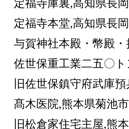
定福寺庫裏,高知県長
定福寺本堂,高知県長
与賀神社本殿・幣殿・
佐世保重工業二五〇ト
旧佐世保鎮守府武庫預
髙木医院,熊本県菊池市
旧松倉家住宅主屋,熊