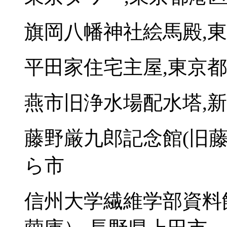
旗岡八幡神社絵馬殿,
平田家住宅主屋,東京
燕市旧浄水場配水塔,
藤野厳九郎記念館(旧藤
ら市
信州大学繊維学部資料