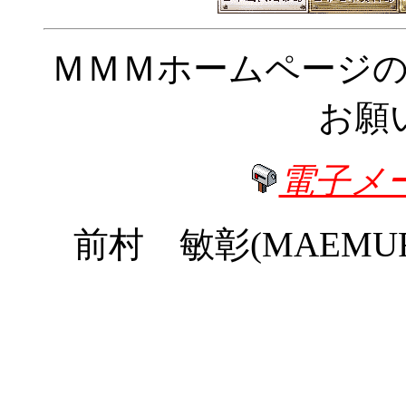
ＭＭＭホームページ
お願
電子メ
前村 敏彰(MAEMURA T