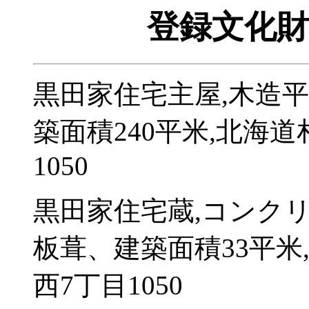
登録文化財
黒田家住宅主屋,木造
築面積240平米,北海
1050
黒田家住宅蔵,コンク
板葺、建築面積33平米
西7丁目1050