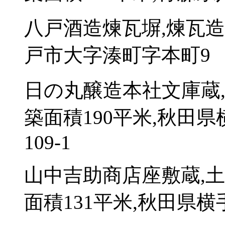
八戸酒造煉瓦塀,煉瓦造
戸市大字湊町字本町9
日の丸醸造本社文庫蔵
築面積190平米,秋田
109-1
山中吉助商店座敷蔵,
面積131平米,秋田県横