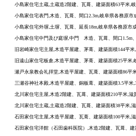
小島家住宅土蔵,土蔵造2階建、瓦葺、建築面積63平米,岐阜
小島家住宅表門,木造、瓦葺、間口2.3m,岐阜県各務原市成清
小島家住宅外塀,土塀、瓦葺、延長18m,岐阜県各務原市成清
小島家住宅中門及び庭塀,中門 木造、瓦葺、間口1.5m、,
旧岩崎家住宅主屋,木造平屋建、茅葺、建築面積144平米,
旧遠山家住宅板倉,木造平屋建、茅葺、建築面積25平米,岐
瀬戸永泉教会礼拝堂,木造平屋建、瓦葺、建築面積86平米
三瀬谷神社本殿,木造平屋建、銅板葺、建築面積3.5平米,
北川家住宅主屋,木造2階建、瓦葺、建築面積210平米,滋賀
北川家住宅土蔵,土蔵造2階建、瓦葺、建築面積38平米,滋賀
石田家住宅主屋,木造平屋建、瓦葺、建築面積100平米,滋賀
石田家住宅洋館（石田歯科医院）,木造2階建、瓦葺、建築面