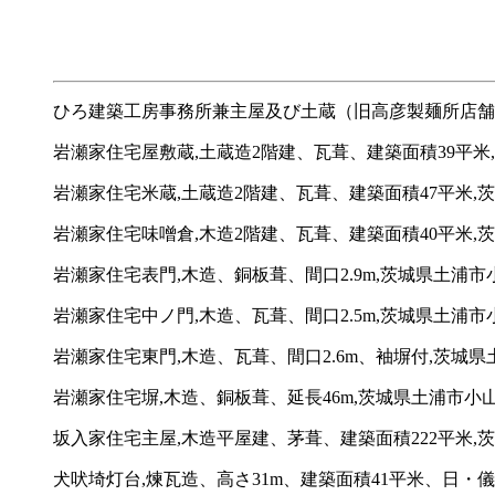
ひろ建築工房事務所兼主屋及び土蔵（旧高彦製麺所店舗兼主
岩瀬家住宅屋敷蔵,土蔵造2階建、瓦葺、建築面積39平米,
岩瀬家住宅米蔵,土蔵造2階建、瓦葺、建築面積47平米,茨
岩瀬家住宅味噌倉,木造2階建、瓦葺、建築面積40平米,茨
岩瀬家住宅表門,木造、銅板葺、間口2.9m,茨城県土浦市小
岩瀬家住宅中ノ門,木造、瓦葺、間口2.5m,茨城県土浦市小
岩瀬家住宅東門,木造、瓦葺、間口2.6m、袖塀付,茨城県土
岩瀬家住宅塀,木造、銅板葺、延長46m,茨城県土浦市小山崎
坂入家住宅主屋,木造平屋建、茅葺、建築面積222平米,茨
犬吠埼灯台,煉瓦造、高さ31m、建築面積41平米、日・儀