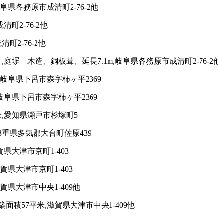
県各務原市成清町2-76-2他
町2-76-2他
町2-76-2他
庭塀 木造、銅板葺、延長7.1m,岐阜県各務原市成清町2-76-2
岐阜県下呂市森字柿ヶ平2369
阜県下呂市森字柿ヶ平2369
,愛知県瀬戸市杉塚町5
3重県多気郡大台町佐原439
県大津市京町1-403
県大津市京町1-403
県大津市中央1-409他
積57平米,滋賀県大津市中央1-409他