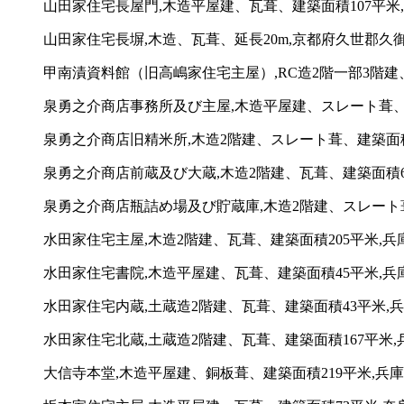
山田家住宅長屋門,木造平屋建、瓦葺、建築面積107平米
山田家住宅長塀,木造、瓦葺、延長20m,京都府久世郡久御
甲南漬資料館（旧高嶋家住宅主屋）,RC造2階一部3階建、建
泉勇之介商店事務所及び主屋,木造平屋建、スレート葺、建
泉勇之介商店旧精米所,木造2階建、スレート葺、建築面積
泉勇之介商店前蔵及び大蔵,木造2階建、瓦葺、建築面積64
泉勇之介商店瓶詰め場及び貯蔵庫,木造2階建、スレート葺
水田家住宅主屋,木造2階建、瓦葺、建築面積205平米,兵
水田家住宅書院,木造平屋建、瓦葺、建築面積45平米,兵
水田家住宅内蔵,土蔵造2階建、瓦葺、建築面積43平米,
水田家住宅北蔵,土蔵造2階建、瓦葺、建築面積167平米,
大信寺本堂,木造平屋建、銅板葺、建築面積219平米,兵庫