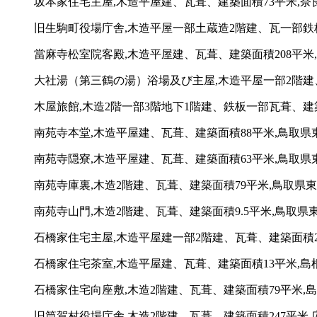
坂本家住宅主屋,木造平屋建、瓦葺、建築面積73平米,奈良
旧生駒町役場庁舎,木造平屋一部土蔵造2階建、瓦一部鉄板葺
當麻寺松室院客殿,木造平屋建、瓦葺、建築面積208平米,奈
大社湯（第三鶴の湯）浴場及び主屋,木造平屋一部2階建、瓦
木屋旅館,木造2階一部3階地下1階建、鉄板一部瓦葺、建築
南苑寺本堂,木造平屋建、瓦葺、建築面積88平米,鳥取県東
南苑寺隠寮,木造平屋建、瓦葺、建築面積63平米,鳥取県東
南苑寺庫裏,木造2階建、瓦葺、建築面積79平米,鳥取県東
南苑寺山門,木造2階建、瓦葺、建築面積9.5平米,鳥取県東
石橋家住宅主屋,木造平屋建一部2階建、瓦葺、建築面積2
石橋家住宅茶室,木造平屋建、瓦葺、建築面積13平米,島
石橋家住宅向座敷,木造2階建、瓦葺、建築面積79平米,島
旧筒賀村役場庁舎,木造2階建、瓦葺、建築面積247平米,