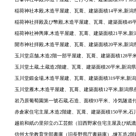
稲荷神社本殿,木造平屋建、瓦葺、建築面積14平米,新潟
稲荷神社拝殿及び幣殿,木造平屋建、瓦葺、建築面積49平
稲荷神社神輿庫,木造平屋建、瓦葺、建築面積21平米,新
開市神社拝殿,木造平屋建、瓦葺、建築面積20平米,新潟県
玉川堂店舗,木造2階一部平屋建、瓦葺、建築面積128平米,
玉川堂土蔵,土蔵造2階建、瓦葺、建築面積20平米,新潟県燕
玉川堂鍛金場,木造平屋建、瓦葺、建築面積319平米,新潟県
玉川堂雁木,木造平屋建、瓦葺、建築面積12平米,新潟県燕市
岩乃原葡萄園第一號石蔵,石造、面積93平米、冷気隧道付
赤倉家住宅主屋,木造2階建、瓦葺、建築面積150平米,石
越前和紙の里卯立の工芸館（旧西野家住宅主屋及び紙漉場
信州大学教育学部書庫（旧長野県庁書籍庫）,煉瓦造2階建