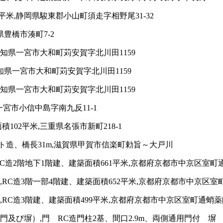
米,静岡県駿東郡小山町須走字相野尾31-32
豊橋市湊町7-2
愛知県一宮市大和町苅安賀字北川田1159
知県一宮市大和町苅安賀字北川田1159
愛知県一宮市大和町苅安賀字北川田1159
一宮市小信中島字南九反11-1
02平米,三重県名張市新町218-1
ト造、橋長31m,滋賀県甲賀市信楽町勅旨～大戸川
造2階地下1階建、建築面積661平米,京都府京都市中京区室町通
C造3階一部4階建、建築面積652平米,京都府京都市中京区室町
C造3階建、建築面積499平米,京都府京都市中京区室町通蛸薬師
び塀）,門 RC造門柱2基、間口2.9m、両側通用門付 塀 