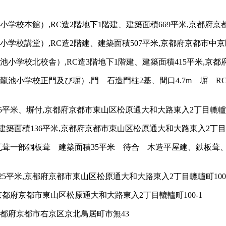
校本館）,RC造2階地下1階建、建築面積669平米,京都府京
校講堂）,RC造2階建、建築面積507平米,京都府京都市中京
学校北校舎）,RC造3階地下1階建、建築面積415平米,京都
池小学校正門及び塀）,門 石造門柱2基、間口4.7m 塀 RC
5平米、塀付,京都府京都市東山区松原通大和大路東入2丁目轆轤町
築面積136平米,京都府京都市東山区松原通大和大路東入2丁目轆轤
葺一部銅板葺 建築面積35平米 待合 木造平屋建、鉄板葺、
5平米,京都府京都市東山区松原通大和大路東入2丁目轆轤町100-
京都府京都市東山区松原通大和大路東入2丁目轆轤町100-1
京都府京都市右京区京北鳥居町市無43