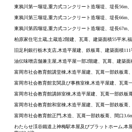
東鴉川第一堰堤,重力式コンクリート造堰堤、堤長56m、
東鴉川第三堰堤,重力式コンクリート造堰堤、堤長66m、
東鴉川第四堰堤,重力式コンクリート造堰堤、堤長67m
柏原家住宅土蔵,土蔵造2階建、瓦葺、建築面積55平米,福
旧足利銀行栃木支店,木造平屋建、鉄板葺、建築面積111平
油伝味噌店舗兼主屋,木造平屋一部2階建、瓦葺、建築面積
富岡市社会教育館講堂棟,木造平屋建、瓦葺一部鉄板葺、建築
富岡市社会教育館玄関及び事務室棟,木造平屋建、瓦葺一部鉄
富岡市社会教育館講師室棟,木造平屋建、瓦葺一部鉄板葺、建
富岡市社会教育館和室棟,木造平屋建、瓦葺一部鉄板葺、建築
富岡市社会教育館正門,木造、瓦葺一部鉄板葺、間口3.6m
わたらせ渓谷鐵道上神梅駅本屋及びプラットホーム,本屋