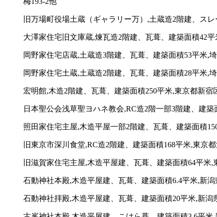
梅193-2他
旧万場町役場土蔵（ギャラリー万）,土蔵造2階建、スレー
大澤家住宅旧文庫蔵,煉瓦造2階建、瓦葺、建築面積42平米
岡野家住宅店蔵,土蔵造3階建、瓦葺、建築面積53平米,
岡野家住宅土蔵,土蔵造2階建、瓦葺、建築面積28平米,
宏明館,木造2階建、瓦葺、建築面積250平米,東京都新宿区
日本聖公会浅草聖ヨハネ教会,RC造2階一部3階建、建築面積
照田家住宅主屋,木造平屋一部2階建、瓦葺、建築面積150平
旧東京市深川食堂,RC造2階建、建築面積168平米,東京都江
旧滋賀家住宅主屋,木造平屋建、瓦葺、建築面積64平米,東
石動神社本殿,木造平屋建、瓦葺、建築面積6.4平米,新潟県
石動神社拝殿,木造平屋建、瓦葺、建築面積20平米,新潟県新
古峯神社本殿,木造平屋建、こけら葺、建築面積3.6平米,新