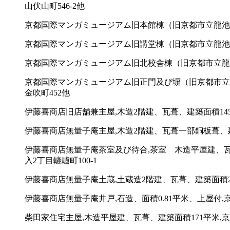
山伏山町546-2他
京都国際マンガミュージアム旧本館棟（旧京都市立龍池小学
京都国際マンガミュージアム旧講堂棟（旧京都市立龍池小学
京都国際マンガミュージアム旧北校舎棟（旧京都市立龍池小
京都国際マンガミュージアム旧正門及び塀（旧京都市立龍
金吹町452他
伊藤喜商店旧店舗兼主屋,木造2階建、瓦葺、建築面積14
伊藤喜商店無量子庵主屋,木造2階建、瓦葺一部銅板葺、建
伊藤喜商店無量子庵茶室及び待合,茶室 木造平屋建、瓦
入2丁目轆轤町100-1
伊藤喜商店無量子庵土蔵,土蔵造2階建、瓦葺、建築面積2
伊藤喜商店無量子庵井戸,石造、面積0.81平米、上屋付,
柴田家住宅主屋,木造平屋建、瓦葺、建築面積171平米,