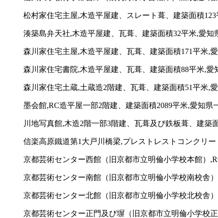
松村家住宅主屋,木造平屋建、スレート葺、建築面積123平
湊築島弁天社,木造平屋建、瓦葺、建築面積32平米,愛知県
森川家住宅主屋,木造平屋建、瓦葺、建築面積171平米,
森川家住宅書院,木造平屋建、瓦葺、建築面積88平米,愛
森川家住宅土蔵,土蔵造2階建、瓦葺、建築面積51平米,
墨会館,RC造平屋一部2階建、建築面積2089平米,愛知県
川地写真館,木造2階一部3階建、瓦葺及び鉄板葺、建築面積1
信楽高原鐵道第1大戸川橋梁,プレストレストコンクリー
京都芸術センター西館（旧京都市立明倫小学校本館）,RC
京都芸術センター南館（旧京都市立明倫小学校南校舎）,R
京都芸術センター北館（旧京都市立明倫小学校北校舎）,R
京都芸術センター正門及び塀（旧京都市立明倫小学校正門及