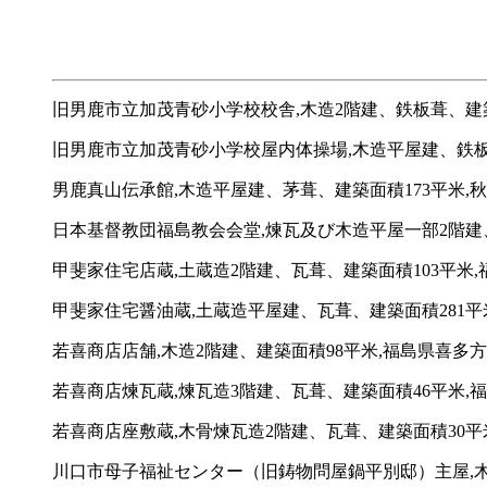
旧男鹿市立加茂青砂小学校校舎,木造2階建、鉄板葺、建築
旧男鹿市立加茂青砂小学校屋内体操場,木造平屋建、鉄板
男鹿真山伝承館,木造平屋建、茅葺、建築面積173平米,
日本基督教団福島教会会堂,煉瓦及び木造平屋一部2階建、
甲斐家住宅店蔵,土蔵造2階建、瓦葺、建築面積103平米,福
甲斐家住宅醤油蔵,土蔵造平屋建、瓦葺、建築面積281平米,
若喜商店店舗,木造2階建、建築面積98平米,福島県喜多方市3
若喜商店煉瓦蔵,煉瓦造3階建、瓦葺、建築面積46平米,福島
若喜商店座敷蔵,木骨煉瓦造2階建、瓦葺、建築面積30平米,
川口市母子福祉センター（旧鋳物問屋鍋平別邸）主屋,木造