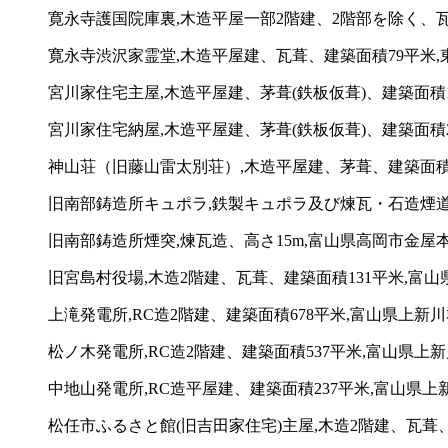
寛永寺護国院庫裏,木造平屋一部2階建、2階部を除く、瓦葺
寛永寺渋沢家霊堂,木造平屋建、瓦葺、建築面積79平米,東京
宮川家住宅主屋,木造平屋建、茅葺(鉄板仮葺)、建築面積14
宮川家住宅納屋,木造平屋建、茅葺(鉄板仮葺)、建築面積26
神山荘（旧藤山雷太別荘）,木造平屋建、茅葺、建築面積43
旧南部鋳造所キュポラ,鉄製キュポラ及び煉瓦・石造煙道
旧南部鋳造所煙突,煉瓦造、高さ15m,富山県高岡市金屋本町
旧宮島村役場,木造2階建、瓦葺、建築面積131平米,富山県
上滝発電所,RC造2階建、建築面積678平米,富山県上新
松ノ木発電所,RC造2階建、建築面積537平米,富山県上
中地山発電所,RC造平屋建、建築面積237平米,富山県上
松任市ふるさと館(旧吉田家住宅)主屋,木造2階建、瓦葺、