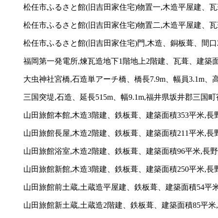
松任市ふるさと館(旧吉田家住宅)物置一,木造平屋建、瓦
松任市ふるさと館(旧吉田家住宅)物置二,木造平屋建、瓦
松任市ふるさと館(旧吉田家住宅)門,木造、銅板葺、間口2
福岡第一発電所,煉瓦造地下1階地上2階建、瓦葺、建築面積
大虫神社宮橋,石造単アーチ橋、橋長7.9m、幅員3.1m、高
三国突堤,石造、延長515m、幅9.1m,福井県坂井郡三国
山田旅館本館,木造3階建、鉄板葺、建築面積353平米,長
山田旅館長屋,木造2階建、鉄板葺、建築面積211平米,長
山田旅館浴室,木造2階建、鉄板葺、建築面積96平米,長野
山田旅館新館,木造3階建、鉄板葺、建築面積250平米,長
山田旅館前土蔵,土蔵造平屋建、鉄板葺、建築面積54平米
山田旅館新土蔵,土蔵造2階建、鉄板葺、建築面積85平米,