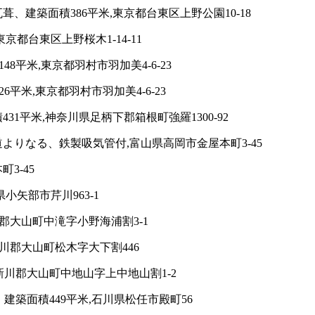
、建築面積386平米,東京都台東区上野公園10-18
都台東区上野桜木1-14-11
8平米,東京都羽村市羽加美4-6-23
平米,東京都羽村市羽加美4-6-23
1平米,神奈川県足柄下郡箱根町強羅1300-92
よりなる、鉄製吸気管付,富山県高岡市金屋本町3-45
3-45
小矢部市芹川963-1
川郡大山町中滝字小野海浦割3-1
新川郡大山町松木字大下割446
新川郡大山町中地山字上中地山割1-2
建築面積449平米,石川県松任市殿町56