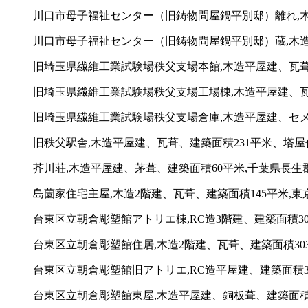
川口市母子福祉センター（旧鋳物問屋鍋平別邸）離れ,木造
川口市母子福祉センター（旧鋳物問屋鍋平別邸）蔵,木造2
旧埼玉県繊維工業試験場秩父支場本館,木造平屋建、瓦葺、建
旧埼玉県繊維工業試験場秩父支場工場棟,木造平屋建、瓦葺、
旧埼玉県繊維工業試験場秩父支場倉庫,木造平屋建、セメン
旧秩父駅舎,木造平屋建、瓦葺、建築面積231平米、塔屋付
芥川荘,木造平屋建、茅葺、建築面積60平米,千葉県長生郡
島薗家住宅主屋,木造2階建、瓦葺、建築面積145平米,東京
台東区立朝倉彫塑館アトリエ棟,RC造3階建、建築面積304平
台東区立朝倉彫塑館住居,木造2階建、瓦葺、建築面積303平
台東区立朝倉彫塑館旧アトリエ,RC造平屋建、建築面積39平
台東区立朝倉彫塑館東屋,木造平屋建、銅板葺、建築面積4.0