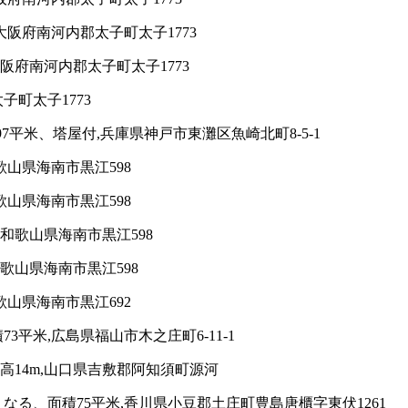
大阪府南河内郡太子町太子1773
阪府南河内郡太子町太子1773
子町太子1773
7平米、塔屋付,兵庫県神戸市東灘区魚崎北町8-5-1
歌山県海南市黒江598
歌山県海南市黒江598
和歌山県海南市黒江598
歌山県海南市黒江598
歌山県海南市黒江692
平米,広島県福山市木之庄町6-11-1
高14m,山口県吉敷郡阿知須町源河
る、面積75平米,香川県小豆郡土庄町豊島唐櫃字東伏1261