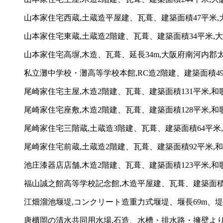
山本家住宅西蔵,土蔵造平屋建、瓦葺、建築面積47平米,
山本家住宅東蔵,土蔵造2階建、瓦葺、建築面積34平米,大
山本家住宅高塀,木造、瓦葺、延長34m,大阪府南河内郡太
私立灘中学校・灘高等学校本館,RC造2階建、建築面積49
尾崎家住宅主屋,木造2階建、瓦葺、建築面積131平米,和
尾崎家住宅座敷,木造2階建、瓦葺、建築面積128平米,和
尾崎家住宅三階蔵,土蔵造3階建、瓦葺、建築面積64平米,
尾崎家住宅前蔵,土蔵造2階建、瓦葺、建築面積92平米,和
池庄漆器店店舗,木造2階建、瓦葺、建築面積123平米,和
福山誠之館高等学校記念館,木造平屋建、瓦葺、建築面積73
江畑溜池堰堤,コンクリート造重力式堰堤、堰長69m、堤
唐櫃岡の清水共同用水場,石造、水槽・排水路・擁壁よりな