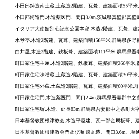
小田部鋳造南土蔵,土蔵造2階建、瓦葺、建築面積55平米
小田部鋳造門,木造薬医門、間口3.0m,茨城県真壁郡真壁
イタリア大使館別荘記念公園本邸,木造2階建、瓦葺、建築面
水琴亭,木造2階建、瓦葺、建築面積158平米,群馬県多野郡
白井屋,木造2階建、鉄板葺、建築面積111平米,群馬県吾
町田家住宅主屋,木造2階建、鉄板葺、建築面積266平米,
町田家住宅味噌蔵,土蔵造2階建、瓦葺、建築面積30平米
町田家住宅外蔵,土蔵造2階建、瓦葺、建築面積60平米,
町田家住宅門,木造薬医門、間口2.4m,群馬県吾妻郡中之
町田家住宅塀,木造、延長83m,群馬県吾妻郡中之条町大字
日本基督教団根津教会,木造平屋建、瓦一部金属板葺、建築面
日本基督教団根津教会門及び塀,煉瓦造、間口3.6m、塀延長7