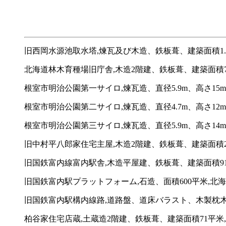
旧西岡水源池取水塔,煉瓦及び木造、鉄板葺、建築面積1
北海道林木育種場旧庁舎,木造2階建、鉄板葺、建築面積74
根室市明治公園第一サイロ,煉瓦造、直径5.9m、高さ15m,
根室市明治公園第二サイロ,煉瓦造、直径4.7m、高さ12m,
根室市明治公園第三サイロ,煉瓦造、直径5.9m、高さ14m,
旧中村平八郎家住宅主屋,木造2階建、鉄板葺、建築面積2
旧国鉄富内線富内駅舎,木造平屋建、鉄板葺、建築面積91
旧国鉄富内駅プラットフォーム,石造、面積600平米,北海
旧国鉄富内駅構内線路,道路盤、道床バラスト、木製枕木及
柏谷家住宅店蔵,土蔵造2階建、鉄板葺、建築面積71平米,