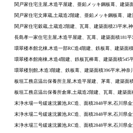
関戸家住宅主屋,木造平屋建、亜鉛メッキ鋼板葺、建築面積3
関戸家住宅文庫蔵,土蔵造2階建、亜鉛メッキ鋼板葺、建築面
関戸家住宅穀蔵,土蔵造2階建、瓦葺、建築面積23平米,神
長島孝一家住宅主屋,木造平屋建、瓦葺、建築面積181平米,
環翠楼本館北棟,木造一部RC造4階建、鉄板葺、建築面積
環翠楼本館南棟,木造4階建、鉄板瓦棒葺、建築面積545
環翠楼別館,木造3階建、鉄板葺、建築面積396平米,神奈
板垣工務店温出保養所主屋,木造平屋建、茅葺、建築面積2
板垣工務店温出保養所倉庫,土蔵造2階建、瓦葺、建築面積
末浄水場一号緩速沈澱池,RC造、面積2848平米,石川県金
末浄水場二号緩速沈澱池,RC造、面積2848平米,石川県金
末浄水場三号緩速沈澱池,RC造、面積2848平米,石川県金