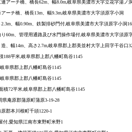
アーチ橋、橋長62m、幅8.0m,岐阜県美濃市大字立花字湯ノ
ーチ橋、橋長13m、幅9.3m,岐阜県美濃市大字須原字小洞
3m、幅0.90m、鉄製排砂門付,岐阜県美濃市大字須原字小洞168
60m、管理用通路及び水門操作場付,岐阜県美濃市大字須原字山
14m、高さ2.7m,岐阜県郡上郡美並村大字上田字干谷口3209-1
88平米,岐阜県郡上郡八幡町島谷1145
岐阜県郡上郡八幡町島谷1145
岐阜県郡上郡八幡町島谷1145
積72平米,岐阜県郡上郡八幡町島谷1145
県庵原郡蒲原町蒲原3-19-28
郡本川根町千頭1220-1
屋付,愛知県江南市東野町米野1