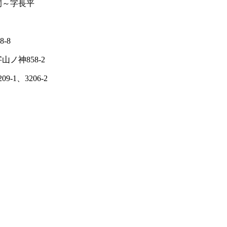
洞～字長平
-8
ノ神858-2
、3206-2