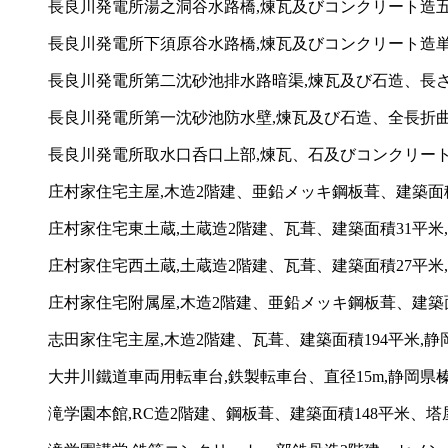
長良川発電所湯之洞谷水路橋,煉瓦及びコンクリート造五連
長良川発電所下須原谷水路橋,煉瓦及びコンクリート造単ア
長良川発電所第二沈砂池排水路暗渠,煉瓦及び石造、長さ2.
長良川発電所第一沈砂池防水壁,煉瓦及び石造、全長折曲り
長良川発電所取水口呑口上部,煉瓦、石及びコンクリート造、幅
庄村家住宅主屋,木造2階建、亜鉛メッキ鋼板葺、建築面積1
庄村家住宅東土蔵,土蔵造2階建、瓦葺、建築面積31平米,
庄村家住宅西土蔵,土蔵造2階建、瓦葺、建築面積27平米,
庄村家住宅附属屋,木造2階建、亜鉛メッキ鋼板葺、建築面
志田家住宅主屋,木造2階建、瓦葺、建築面積194平米,静岡
大井川鐵道車両用転車台,鉄製転車台、直径15m,静岡県榛原
滝学園本館,RC造2階建、鋼板葺、建築面積148平米、塔