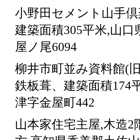
小野田セメント山手倶楽
建築面積305平米,山
屋ノ尾6094
柳井市町並み資料館(旧
鉄板葺、建築面積174
津字金屋町442
山本家住宅主屋,木造2