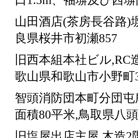
山田酒店(茶房長谷路)塀
良県桜井市初瀬857
旧西本組本社ビル,RC
歌山県和歌山市小野町3-
智頭消防団本町分団屯
面積80平米,鳥取県八頭
旧塩屋出店主屋,木造2