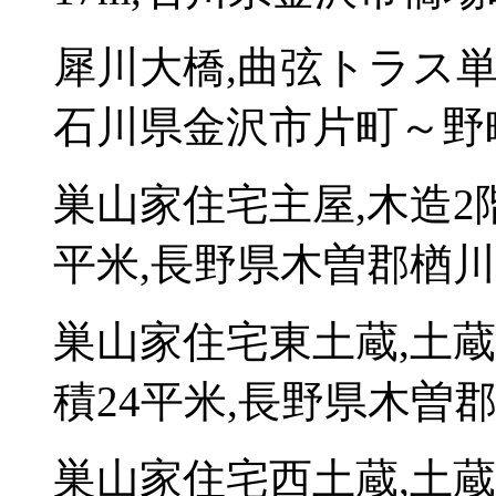
犀川大橋,曲弦トラス単鋼
石川県金沢市片町～野
巣山家住宅主屋,木造2
平米,長野県木曽郡楢川村
巣山家住宅東土蔵,土
積24平米,長野県木曽郡
巣山家住宅西土蔵,土