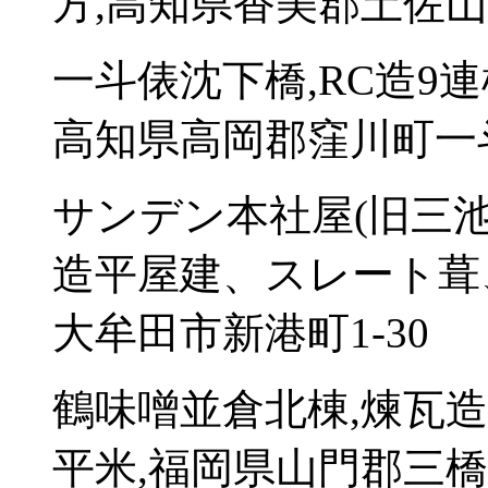
方,高知県香美郡土佐山田
一斗俵沈下橋,RC造9連
高知県高岡郡窪川町一
サンデン本社屋(旧三池
造平屋建、スレート葺、
大牟田市新港町1-30
鶴味噌並倉北棟,煉瓦造
平米,福岡県山門郡三橋