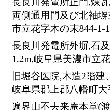
長良川発電所正門,煉瓦造
両側通用門及び北袖塀
市立花字木の末844-1-1-
長良川発電所外塀,石及
1.2m,岐阜県美濃市立花字
旧堀谷医院,木造2階建
岐阜県郡上郡八幡町大手
遍界山不去来庵本堂(渡