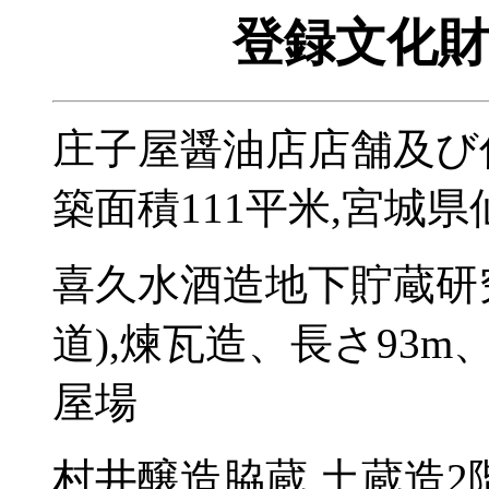
登録文化財
庄子屋醤油店店舗及び
築面積111平米,宮城県
喜久水酒造地下貯蔵研
道),煉瓦造、長さ93m
屋場
村井醸造脇蔵,土蔵造2