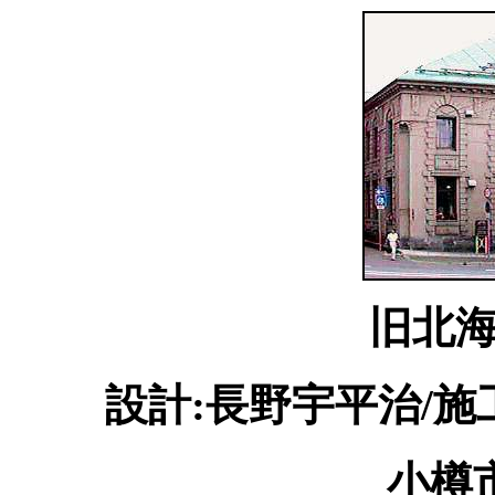
旧北
設計:長野宇平治/施
小樽市