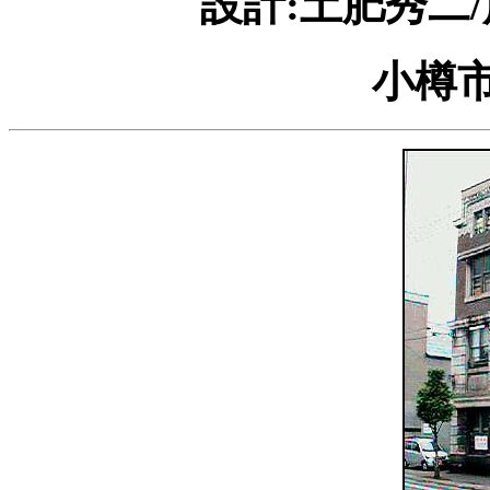
設計:土肥秀二/
小樽市