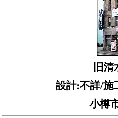
旧清
設計:不詳/施
小樽市