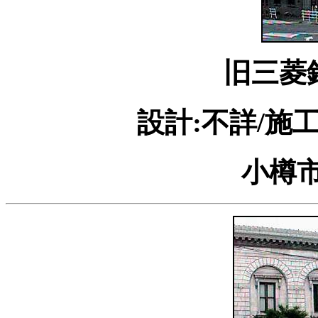
旧三菱
設計:不詳/施工
小樽市