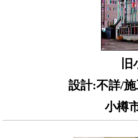
旧
設計:不詳/施
小樽市