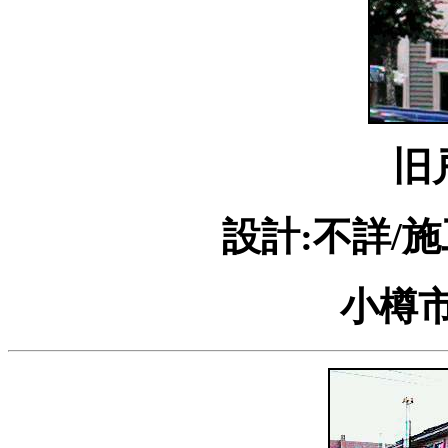
旧
設計:不詳/施
小樽市