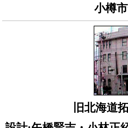
小樽市色
旧北海道
設計:矢橋賢吉・小林正紹