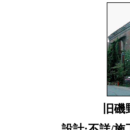
旧磯
設計:不詳/施