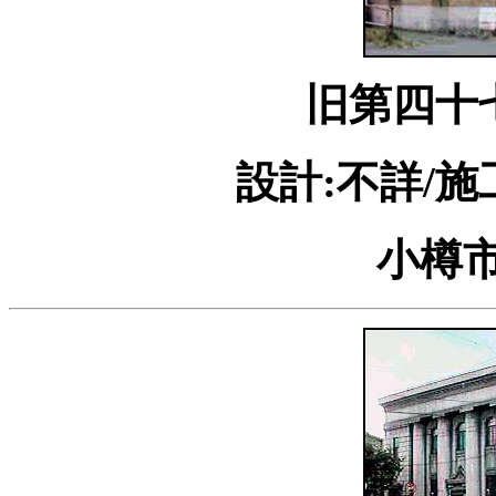
旧第四十
設計:不詳/施
小樽市