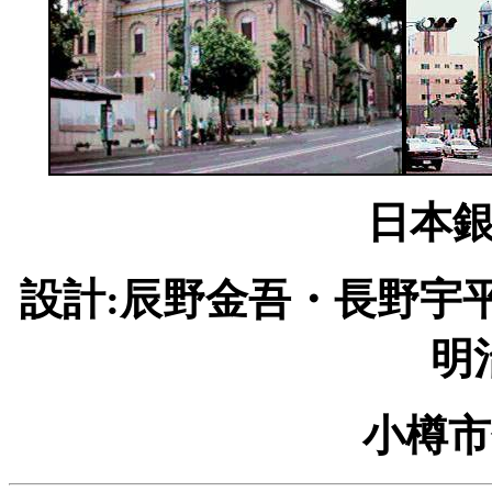
日本
設計:辰野金吾・長野宇平
明
小樽市色