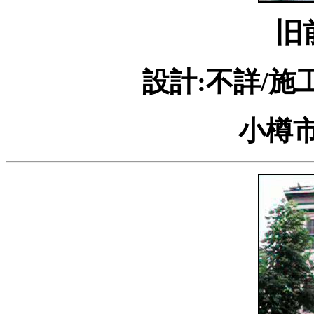
旧
設計:不詳/施
小樽市