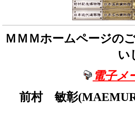
ＭＭＭホームページの
い
電子メ
前村 敏彰(MAEMURA T