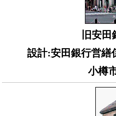
旧安田
設計:安田銀行営繕係
小樽市