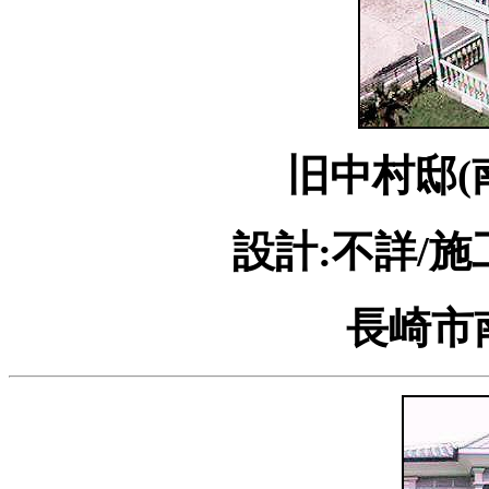
旧中村邸(
設計:不詳/施
長崎市南