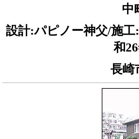
中
設計:パピノー神父/施工:
和2
長崎市