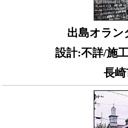
出島オラン
設計:不詳/施
長崎