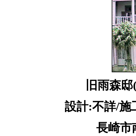
旧雨森邸
設計:不詳/施
長崎市南