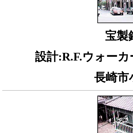
宝製
設計:R.F.ウォーカ
長崎市小