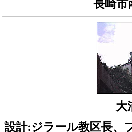
長崎市南
大
設計:ジラール教区長、フ