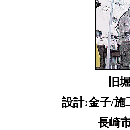
旧
設計:金子/施
長崎市