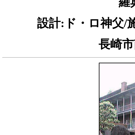
羅
設計:ド・ロ神父/施
長崎市