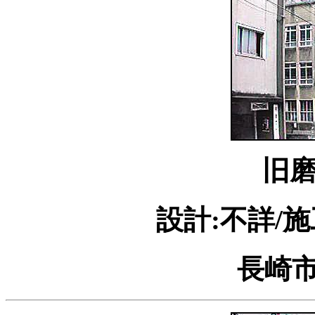
旧
設計:不詳/施
長崎市