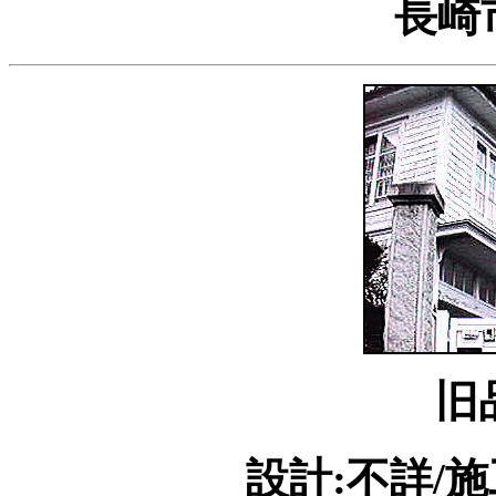
長崎市
旧
設計:不詳/施