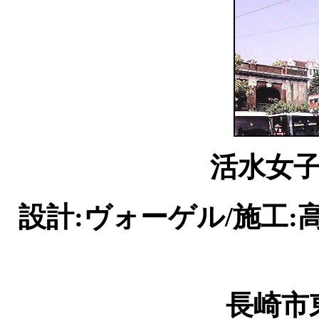
活水女
設計:ヴォーゲル/施工:高
長崎市東