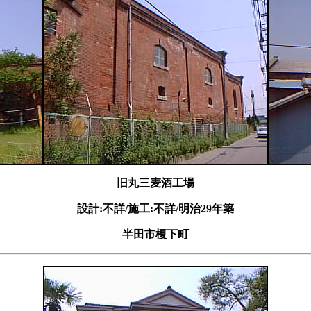
旧丸三麦酒工場
設計:不詳/施工:不詳/明治29年築
半田市榎下町