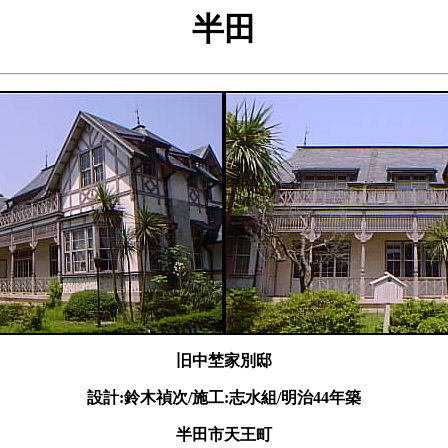
半田
旧中埜家別邸
設計:鈴木禎次/施工:志水組/明治44年築
半田市天王町